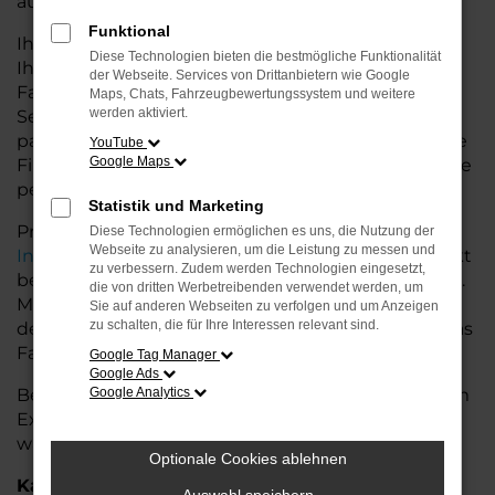
auf dem Land glänzt.
Funktional
Ihr Porsche Autohaus in der Nähe von Syke bietet
Diese Technologien bieten die bestmögliche Funktionalität
Ihnen neben einer breiten Auswahl an Porsche
der Webseite. Services von Drittanbietern wie Google
Fahrzeugen auch umfassende Beratung und
Maps, Chats, Fahrzeugbewertungssystem und weitere
werden aktiviert.
Service. Wir unterstützen Sie bei der Auswahl des
passenden Modells und bieten maßgeschneiderte
YouTube
Google Maps
Finanzierungslösungen sowie Leasingoptionen, die
perfekt zu Ihrem Budget und Bedarf passen.
Statistik und Marketing
Profitieren Sie von zusätzlichen Services wie
Diese Technologien ermöglichen es uns, die Nutzung der
Webseite zu analysieren, um die Leistung zu messen und
Inzahlungnahme
,
Wartung und Reparaturen
direkt
zu verbessern. Zudem werden Technologien eingesetzt,
bei Ihrem Porsche Autohaus in der Nähe von Syke.
die von dritten Werbetreibenden verwendet werden, um
Mit unserer großen Auswahl an Fahrzeugen und
Sie auf anderen Webseiten zu verfolgen und um Anzeigen
zu schalten, die für Ihre Interessen relevant sind.
der professionellen Beratung finden Sie bei uns das
Fahrzeug, das Ihre Ansprüche erfüllt.
Google Tag Manager
Google Ads
Besuchen Sie uns und lassen Sie sich von unserem
Google Analytics
Expertenteam beraten – der Porsche Cayenne
wartet auf Sie!
Optionale Cookies ablehnen
Kategorie