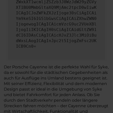
ZWxkXT1wcmljZSZzb3J0WzJdW29yZGVy
XT1BU0MmbGltaXQ9MjAmc2tpcD0wIiwK
ICAgICJoZWFkZXJzIjoge30sCiAgICAi
Ym9keSI6IG51bGwsCiAgICAiZXhwZWN0
IjogewogICAgICAicmVzcG9uc2VUeXBl
IjogIiIKICAgIH0sCiAgICAidGltZW91
dCI6IDAsCiAgICAicHJvZ3Jlc3MiOiBu
dWxsLAogICAgInJpc2t5IjogZmFsc2UK
ICB9Cn0=
Der Porsche Cayenne ist die perfekte Wahl für Syke,
da er sowohl für die städtischen Gegebenheiten als
auch für Ausflüge ins Umland bestens geeignet ist.
Mit seiner Effizienz, Flexibilität und dem modernen
Design passt er ideal in die Umgebung von Syke
und bietet Fahrkomfort für jeden Anlass. Ob Sie
durch den Stadtverkehr pendeln oder längere
Strecken fahren möchten – der Cayenne überzeugt
mit Wirtschaftlichkeit, Funktionalität und