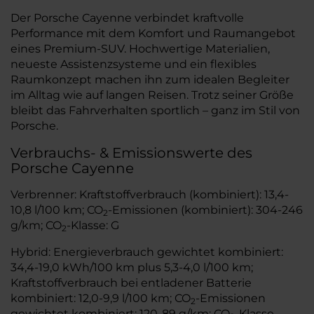
Der Porsche Cayenne verbindet kraftvolle
Performance mit dem Komfort und Raumangebot
eines Premium-SUV. Hochwertige Materialien,
neueste Assistenzsysteme und ein flexibles
Raumkonzept machen ihn zum idealen Begleiter
im Alltag wie auf langen Reisen. Trotz seiner Größe
bleibt das Fahrverhalten sportlich – ganz im Stil von
Porsche.
Verbrauchs- & Emissionswerte des
Porsche Cayenne
Verbrenner: Kraftstoffverbrauch (kombiniert): 13,4-
10,8 l/100 km; CO
-Emissionen (kombiniert): 304-246
2
g/km; CO
-Klasse: G
2
Hybrid: Energieverbrauch gewichtet kombiniert:
34,4-19,0 kWh/100 km plus 5,3-4,0 l/100 km;
Kraftstoffverbrauch bei entladener Batterie
kombiniert: 12,0-9,9 l/100 km; CO
-Emissionen
2
gewichtet kombiniert: 120-89 g/km; CO
-Klasse