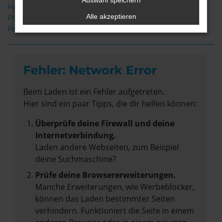
Auswahl speichern
Porsche Cayenne Syke
Alle akzeptieren
Porsche Cayenne Gebrauchtwagen Syke
Porsche Cayenne Neuwagen Syke
Fehler: Network Error
Beim Laden ist ein Fehler aufgetreten.
Hier sind ein paar Tipps, die dir helfen können:
Überprüfe deine Firewall und deine
Internetverbindung.
Laden andere Webseiten, zum Beispiel
deine Suchmaschine?
Prüfe deine Browsererweiterungen.
Manche Erweiterungen, wie Werbeblocker,
können das Laden bestimmter Seiten
verhindern. Funktioniert die Seite in einem