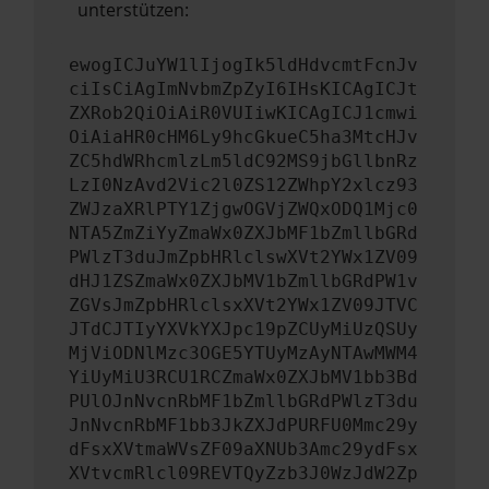
unterstützen:
ewogICJuYW1lIjogIk5ldHdvcmtFcnJv
ciIsCiAgImNvbmZpZyI6IHsKICAgICJt
ZXRob2QiOiAiR0VUIiwKICAgICJ1cmwi
OiAiaHR0cHM6Ly9hcGkueC5ha3MtcHJv
ZC5hdWRhcmlzLm5ldC92MS9jbGllbnRz
LzI0NzAvd2Vic2l0ZS12ZWhpY2xlcz93
ZWJzaXRlPTY1ZjgwOGVjZWQxODQ1Mjc0
NTA5ZmZiYyZmaWx0ZXJbMF1bZmllbGRd
PWlzT3duJmZpbHRlclswXVt2YWx1ZV09
dHJ1ZSZmaWx0ZXJbMV1bZmllbGRdPW1v
ZGVsJmZpbHRlclsxXVt2YWx1ZV09JTVC
JTdCJTIyYXVkYXJpc19pZCUyMiUzQSUy
MjViODNlMzc3OGE5YTUyMzAyNTAwMWM4
YiUyMiU3RCU1RCZmaWx0ZXJbMV1bb3Bd
PUlOJnNvcnRbMF1bZmllbGRdPWlzT3du
JnNvcnRbMF1bb3JkZXJdPURFU0Mmc29y
dFsxXVtmaWVsZF09aXNUb3Amc29ydFsx
XVtvcmRlcl09REVTQyZzb3J0WzJdW2Zp