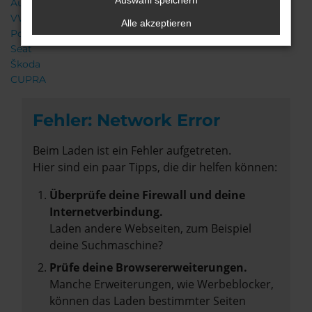
Auswahl speichern
Audi
VW
Alle akzeptieren
Porsche
Seat
Škoda
CUPRA
Fehler: Network Error
Beim Laden ist ein Fehler aufgetreten.
Hier sind ein paar Tipps, die dir helfen können:
Überprüfe deine Firewall und deine
Internetverbindung.
Laden andere Webseiten, zum Beispiel
deine Suchmaschine?
Prüfe deine Browsererweiterungen.
Manche Erweiterungen, wie Werbeblocker,
können das Laden bestimmter Seiten