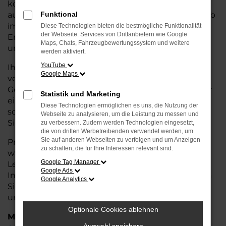
kostengünstige Alternative zum Neuwagen, ohne
auf Komfort und Qualität verzichten zu müssen. Ob
Funktional
im Stadtverkehr oder für längere Fahrten, der
Diese Technologien bieten die bestmögliche Funktionalität
der Webseite. Services von Drittanbietern wie Google
Enyaq überzeugt durch Fahrkomfort, Sicherheit
Maps, Chats, Fahrzeugbewertungssystem und weitere
und Wirtschaftlichkeit.
werden aktiviert.
YouTube
Ihr Škoda Autohaus in Syke ist Ihr
Google Maps
vertrauenswürdiger Partner, wenn es um
Gebrauchtwagen geht. Wir bieten Ihnen nicht nur
Statistik und Marketing
eine große Auswahl an geprüften Fahrzeugen,
Diese Technologien ermöglichen es uns, die Nutzung der
sondern auch eine fachkundige Beratung, damit
Webseite zu analysieren, um die Leistung zu messen und
Sie das für Sie passende Modell finden.
zu verbessern. Zudem werden Technologien eingesetzt,
die von dritten Werbetreibenden verwendet werden, um
Sie auf anderen Webseiten zu verfolgen und um Anzeigen
Profitieren Sie von unseren zusätzlichen
Services
zu schalten, die für Ihre Interessen relevant sind.
wie attraktiven Finanzierungsmöglichkeiten,
Google Tag Manager
Leasingangeboten und der bequemen
Google Ads
Inzahlungnahme Ihres alten Fahrzeugs. Besuchen
Google Analytics
Sie uns und überzeugen Sie sich von der Qualität
und dem Service, den wir Ihnen bieten!
Optionale Cookies ablehnen
Marken