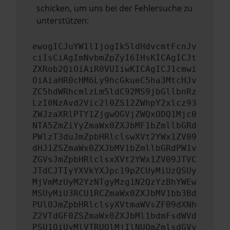
schicken, um uns bei der Fehlersuche zu
unterstützen:
ewogICJuYW1lIjogIk5ldHdvcmtFcnJv
ciIsCiAgImNvbmZpZyI6IHsKICAgICJt
ZXRob2QiOiAiR0VUIiwKICAgICJ1cmwi
OiAiaHR0cHM6Ly9hcGkueC5ha3MtcHJv
ZC5hdWRhcmlzLm5ldC92MS9jbGllbnRz
LzI0NzAvd2Vic2l0ZS12ZWhpY2xlcz93
ZWJzaXRlPTY1ZjgwOGVjZWQxODQ1Mjc0
NTA5ZmZiYyZmaWx0ZXJbMF1bZmllbGRd
PWlzT3duJmZpbHRlclswXVt2YWx1ZV09
dHJ1ZSZmaWx0ZXJbMV1bZmllbGRdPW1v
ZGVsJmZpbHRlclsxXVt2YWx1ZV09JTVC
JTdCJTIyYXVkYXJpc19pZCUyMiUzQSUy
MjVmMzUyM2YzNTgyMzg1N2QzYzBhYWEw
MSUyMiU3RCU1RCZmaWx0ZXJbMV1bb3Bd
PUlOJmZpbHRlclsyXVtmaWVsZF09dXNh
Z2VTdGF0ZSZmaWx0ZXJbMl1bdmFsdWVd
PSU1QiUyMlVTRUQlMjIlNUQmZmlsdGVy