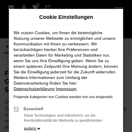
0
Zum
Hauptinhalt
Cookie Einstellungen
springen
Wir nutzen Cookies, um Ihnen die bestmögliche
Nutzung unserer Webseite zu ermöglichen und unsere
Kommunikation mit Ihnen zu verbessern. Wir
Startseite
Syke
Škoda
Škoda Enyaq
Finden Sie Ihren Škoda
berücksichtigen hierbei Ihre Präferenzen und
Enyaq Gebrauchtwagen für Syke bei Schmidt + Koch
verarbeiten Daten für Marketing und Statistiken nur,
wenn Sie uns Ihre Einwilligung geben. Wenn Sie zu
einem späteren Zeitpunkt Ihre Meinung ändern, können
Finden Sie Ihren Škoda Enyaq
Sie die Einwilligung jederzeit für die Zukunft widerrufen.
Weitere Informationen zum Umfang der
Gebrauchtwagen für Syke bei
Datenverarbeitung finden Sie hier:
Schmidt + Koch
Datenschutzerklärung
Impressum
Folgende Kategorien von Cookies werden von uns eingesetzt:
Der Škoda Enyaq ist die perfekte Wahl für alle in
Syke, die ein zuverlässiges und modernes Fahrzeug
Essentiell
suchen.
Mit seiner erstklassigen Ausstattung, der
Diese Technologien sind erforderlich, um die
niedrigen Laufleistung und der ausgezeichneten
Kernfunktionalität der Webseite zu gewährleisten.
Pflege ist dieser Gebrauchtwagen eine
audaris