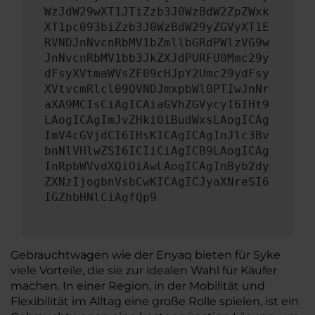
WzJdW29wXT1JTiZzb3J0WzBdW2ZpZWxk
XT1pc093biZzb3J0WzBdW29yZGVyXT1E
RVNDJnNvcnRbMV1bZmllbGRdPWlzVG9w
JnNvcnRbMV1bb3JkZXJdPURFU0Mmc29y
dFsyXVtmaWVsZF09cHJpY2Umc29ydFsy
XVtvcmRlcl09QVNDJmxpbWl0PTIwJnNr
aXA9MCIsCiAgICAiaGVhZGVycyI6IHt9
LAogICAgImJvZHkiOiBudWxsLAogICAg
ImV4cGVjdCI6IHsKICAgICAgInJlc3Bv
bnNlVHlwZSI6ICIiCiAgICB9LAogICAg
InRpbWVvdXQiOiAwLAogICAgInByb2dy
ZXNzIjogbnVsbCwKICAgICJyaXNreSI6
IGZhbHNlCiAgfQp9
Gebrauchtwagen wie der Enyaq bieten für Syke
viele Vorteile, die sie zur idealen Wahl für Käufer
machen. In einer Region, in der Mobilität und
Flexibilität im Alltag eine große Rolle spielen, ist ein