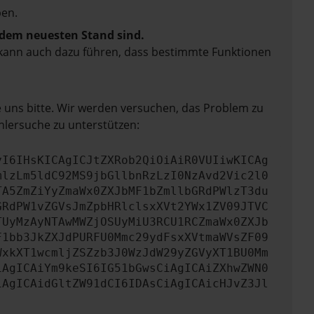
en.
f dem neuesten Stand sind.
rn kann auch dazu führen, dass bestimmte Funktionen
e uns bitte. Wir werden versuchen, das Problem zu
hlersuche zu unterstützen:
yI6IHsKICAgICJtZXRob2QiOiAiR0VUIiwKICAg
mlzLm5ldC92MS9jbGllbnRzLzI0NzAvd2Vic2l0
TA5ZmZiYyZmaWx0ZXJbMF1bZmllbGRdPWlzT3du
GRdPW1vZGVsJmZpbHRlclsxXVt2YWx1ZV09JTVC
TUyMzAyNTAwMWZjOSUyMiU3RCU1RCZmaWx0ZXJb
F1bb3JkZXJdPURFU0Mmc29ydFsxXVtmaWVsZF09
WxkXT1wcmljZSZzb3J0WzJdW29yZGVyXT1BU0Mm
iAgICAiYm9keSI6IG51bGwsCiAgICAiZXhwZWN0
iAgICAidGltZW91dCI6IDAsCiAgICAicHJvZ3Jl