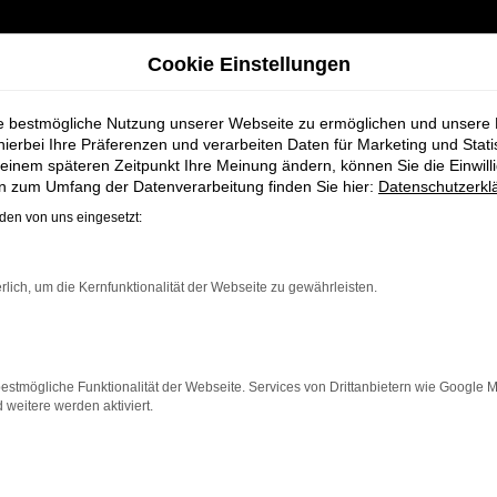
Cookie Einstellungen
ie bestmögliche Nutzung unserer Webseite zu ermöglichen und unsere
hierbei Ihre Präferenzen und verarbeiten Daten für Marketing und Stati
einem späteren Zeitpunkt Ihre Meinung ändern, können Sie die Einwillig
r Syke
en zum Umfang der Datenverarbeitung finden Sie hier:
Datenschutzerkl
en von uns eingesetzt:
rzeuge bei Schmi
rlich, um die Kernfunktionalität der Webseite zu gewährleisten.
estmögliche Funktionalität der Webseite. Services von Drittanbietern wie Google 
eitere werden aktiviert.
ke, die ein zuverlässiges und modernes Fahrzeug suchen
fizienz und modernes Design, das sowohl in der Stadt al
en neben einer breiten Auswahl an Škoda Fahrzeugen a