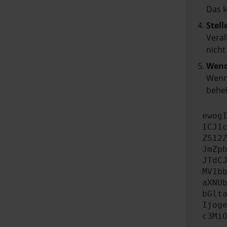
Das 
Stell
Veral
nicht
Wend
Wenn 
beheb
ewog
ICJ1
ZS12
JmZp
JTdC
MV1b
aXNU
bGlt
Ijog
c3Mi