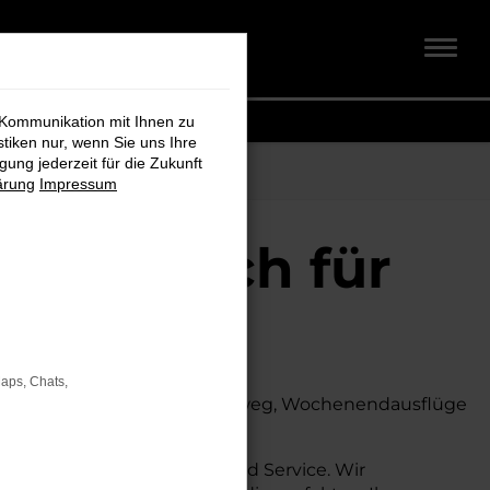
 Kommunikation mit Ihnen zu
stiken nur, wenn Sie uns Ihre
ung jederzeit für die Zukunft
ärung
Impressum
dt + Koch für
Maps, Chats,
. Ob für den täglichen Arbeitsweg, Wochenendausflüge
s auch auf dem Land glänzt.
uch umfassende Beratung und Service. Wir