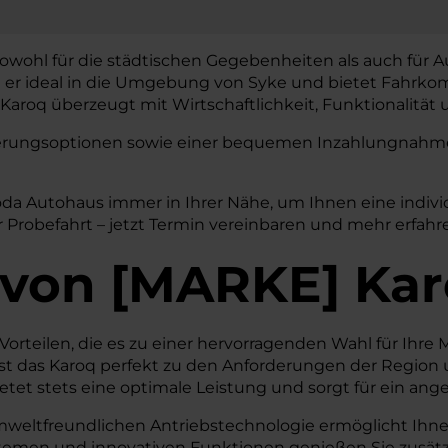
 sowohl für die städtischen Gegebenheiten als auch für A
t er ideal in die Umgebung von Syke und bietet Fahrkom
aroq überzeugt mit Wirtschaftlichkeit, Funktionalität u
nzierungsoptionen sowie einer bequemen Inzahlungnahme 
koda Autohaus immer in Ihrer Nähe, um Ihnen eine indiv
 Probefahrt – jetzt Termin vereinbaren und mehr erfahr
von
[
MARKE
]
Kar
Vorteilen, die es zu einer hervorragenden Wahl für Ihre M
 das Karoq perfekt zu den Anforderungen der Region un
tet stets eine optimale Leistung und sorgt für ein an
mweltfreundlichen Antriebstechnologie ermöglicht Ihnen 
stemen und innovativen Funktionen genießen Sie zusätzl