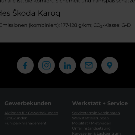
r alle ist, die Komfort, Sicherheit und Fahrspaß schätze
des Škoda Karoq
Emissionen (kombiniert): 177-128 g/km; CO
-Klasse: G-D
2
Gewerbekunden
Werkstatt + Service
Aktionen für Gewerbekunden
Servicetermin vereinbaren
Großkunden
Werkstattleistungen
Fuhrparkmanagement
Mobilität / Mietwagen
Unfallinstandsetzung
Karosserie- & Lackzentrum