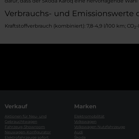
dafür, dass der Škoda Karoq eine hervorragende Wahl fü
Verbrauchs- und Emissionswerte 
Kraftstoffverbrauch (kombiniert): 7,8-4,9 l/100 km; CO
-
2
Verkauf
Marken
Aktionen für Neu- und
Elektromobilität
Gebrauchtwagen
Volkswagen
Fahrzeug-Showroom
Volkswagen Nutzfahrzeuge
Neuwagen-Konfigurator
Audi
Elektrofahrzeuge sofort
Škoda