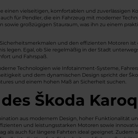
, die einen vielseitigen, komfortablen und zuverlässigen 
aber auch für Pendler, die ein Fahrzeug mit moderner T
en sowie großzügigen Stauraum, was ihn zu einem prakti
n Sicherheitsmerkmalen und den effizienten Motoren ist
ltnis legen. Egal, ob Sie regelmäßig in der Stadt unter
fort und Fahrspaß.
e moderne Technologien wie Infotainment-Systeme, Fahr
lseitigkeit und dem dynamischen Design spricht der Šk
Features und einem hohen Maß an Sicherheit suchen.
 des
Škoda
Karoq
nation aus modernem Design, hoher Funktionalität und 
izienten und leistungsstarken Motoren sowie innovative
tag als auch für längere Fahrten ideal geeignet. Zudem 