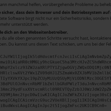
kann manchmal helfen, vorübergehende Probleme zu beheb
e sicher, dass dein Browser und dein Betriebssystem au
tete Software birgt nicht nur ein Sicherheitsrisiko, sonde
 mehr unterstützt werden.
e dich an den Webseitenbetreiber.
du alle oben genannten Schritte versucht hast, kontaktier
en. Du kannst uns diesen Text schicken, um uns bei der Fe
ICJuYW1lIjogIk5ldHdvcmtFcnJvciIsCiAgImNvbmZpZ
cmwiOiAiaHR0cHM6Ly9hcGkueC5ha3MtcHJvZC5hdWRhc
ZWhpY2xlcz93ZWJzaXRlPTY1ZjgwOGVjZWQxODQ1Mjc0N
bHRlclswXVt2YWx1ZV09dHJ1ZSZmaWx0ZXJbMV1bZmllb
JTIyYXVkYXJpc19pZCUyMiUzQSUyMjViODNlMzc3OGE5Y
b3BdPUlOJnNvcnRbMF1bZmllbGRdPWlzT3duJnNvcnRbM
b3Amc29ydFsxXVtvcmRlcl09REVTQyZzb3J0WzJdW2ZpZ
aXQ9MjAmc2tpcD0wIiwKICAgICJoZWFkZXJzIjoge30sC
ewogICAgICAicmVzcG9uc2VUeXBlIjogIiIKICAgIH0sC
OiBudWxsLAogICAgInJpc2t5IjogZmFsc2UKICB9Cn0=