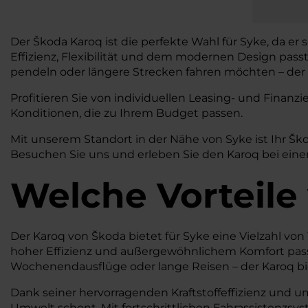
Der Škoda Karoq ist die perfekte Wahl für Syke, da er
Effizienz, Flexibilität und dem modernen Design pass
pendeln oder längere Strecken fahren möchten – der K
Profitieren Sie von individuellen Leasing- und Fina
Konditionen, die zu Ihrem Budget passen.
Mit unserem Standort in der Nähe von Syke ist Ihr Š
Besuchen Sie uns und erleben Sie den Karoq bei einer
Welche Vorteile
Der Karoq von Škoda bietet für Syke eine Vielzahl von 
hoher Effizienz und außergewöhnlichem Komfort passt
Wochenendausflüge oder lange Reisen – der Karoq bie
Dank seiner hervorragenden Kraftstoffeffizienz und u
Umwelt schont. Mit fortschrittlichen Fahrassistenzsy