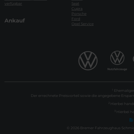
verfügbar
Seat
Cupra
Porsche
Ford
Ankauf
Opel Service
Ehemaliger 
1
Der errechnete Preisvorteil sowie die angegebene Erspar
2
Hierbei hande
3
Hierbei h
© 2026 Bremer Fahrzeughaus Schmidt