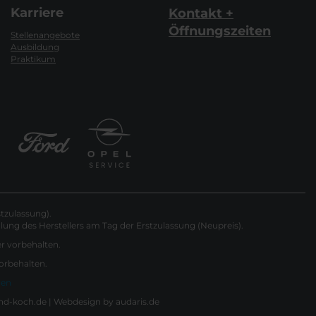
Karriere
Kontakt +
Öffnungszeiten
Stellenangebote
Ausbildung
Praktikum
tzulassung).
ung des Herstellers am Tag der Erstzulassung (Neupreis).
er vorbehalten.
vorbehalten.
gen
nd-koch.de |
Webdesign by audaris.de