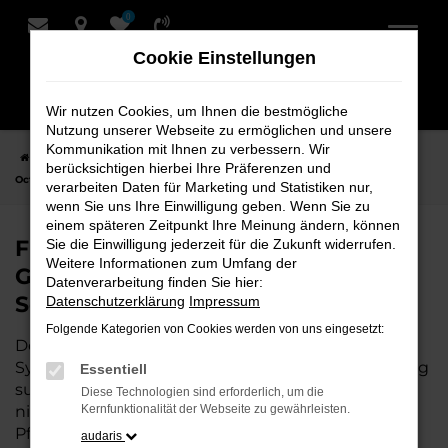
0
Zum
Hauptinhalt
Cookie Einstellungen
springen
Wir nutzen Cookies, um Ihnen die bestmögliche
Nutzung unserer Webseite zu ermöglichen und unsere
Kommunikation mit Ihnen zu verbessern. Wir
Startseite
Syke
Škoda
Škoda Octavia
Finden Sie Ihren Škoda
berücksichtigen hierbei Ihre Präferenzen und
Octavia Gebrauchtwagen für Syke bei Schmidt + Koch
verarbeiten Daten für Marketing und Statistiken nur,
wenn Sie uns Ihre Einwilligung geben. Wenn Sie zu
einem späteren Zeitpunkt Ihre Meinung ändern, können
Finden Sie Ihren Škoda Octavia
Sie die Einwilligung jederzeit für die Zukunft widerrufen.
Weitere Informationen zum Umfang der
Gebrauchtwagen für Syke bei
Datenverarbeitung finden Sie hier:
Schmidt + Koch
Datenschutzerklärung
Impressum
Folgende Kategorien von Cookies werden von uns eingesetzt:
Der Škoda Octavia ist die perfekte Wahl für alle in
Syke, die ein zuverlässiges und modernes Fahrzeug
Essentiell
suchen.
Mit seiner erstklassigen Ausstattung, der
Diese Technologien sind erforderlich, um die
niedrigen Laufleistung und der ausgezeichneten
Kernfunktionalität der Webseite zu gewährleisten.
Pflege ist dieser Gebrauchtwagen eine
audaris