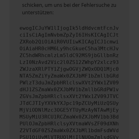
schicken, um uns bei der Fehlersuche zu
unterstützen:
ewogICJuYW1lIjogIk5ldHdvcmtFcnJv
ciIsCiAgImNvbmZpZyI6IHsKICAgICJt
ZXRob2QiOiAiR0VUIiwKICAgICJ1cmwi
OiAiaHR0cHM6Ly9hcGkueC5ha3MtcHJv
ZC5hdWRhcmlzLm5ldC92MS9jbGllbnRz
LzI0NzAvd2Vic2l0ZS12ZWhpY2xlcz93
ZWJzaXRlPTY1ZjgwOGVjZWQxODQ1Mjc0
NTA5ZmZiYyZmaWx0ZXJbMF1bZmllbGRd
PWlzT3duJmZpbHRlclswXVt2YWx1ZV09
dHJ1ZSZmaWx0ZXJbMV1bZmllbGRdPW1v
ZGVsJmZpbHRlclsxXVt2YWx1ZV09JTVC
JTdCJTIyYXVkYXJpc19pZCUyMiUzQSUy
MjViODNlMzc3OGE5YTUyMzAyNTAwMjEy
MSUyMiU3RCU1RCZmaWx0ZXJbMV1bb3Bd
PUlOJmZpbHRlclsyXVtmaWVsZF09dXNh
Z2VTdGF0ZSZmaWx0ZXJbMl1bdmFsdWVd
PSU1QiUyMlVTRUQlMjIlNUQmZmlsdGVy