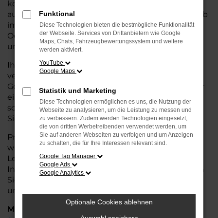
kostengünstige Alternative zum Neuwagen, ohne
auf Komfort und Qualität verzichten zu müssen. Ob
Funktional
im Stadtverkehr oder für längere Fahrten, der
Diese Technologien bieten die bestmögliche Funktionalität
der Webseite. Services von Drittanbietern wie Google
Octavia überzeugt durch Fahrkomfort, Sicherheit
Maps, Chats, Fahrzeugbewertungssystem und weitere
und Wirtschaftlichkeit.
werden aktiviert.
YouTube
Ihr Škoda Autohaus in Syke ist Ihr
Google Maps
vertrauenswürdiger Partner, wenn es um
Gebrauchtwagen geht. Wir bieten Ihnen nicht nur
Statistik und Marketing
eine große Auswahl an geprüften Fahrzeugen,
Diese Technologien ermöglichen es uns, die Nutzung der
sondern auch eine fachkundige Beratung, damit
Webseite zu analysieren, um die Leistung zu messen und
Sie das für Sie passende Modell finden.
zu verbessern. Zudem werden Technologien eingesetzt,
die von dritten Werbetreibenden verwendet werden, um
Sie auf anderen Webseiten zu verfolgen und um Anzeigen
Profitieren Sie von unseren zusätzlichen
Services
zu schalten, die für Ihre Interessen relevant sind.
wie attraktiven Finanzierungsmöglichkeiten,
Google Tag Manager
Leasingangeboten und der bequemen
Google Ads
Inzahlungnahme Ihres alten Fahrzeugs. Besuchen
Google Analytics
Sie uns und überzeugen Sie sich von der Qualität
und dem Service, den wir Ihnen bieten!
Optionale Cookies ablehnen
Marken