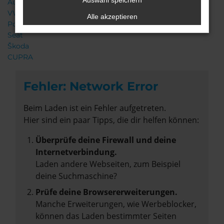
Auswahl speichern
Audi
VW
Alle akzeptieren
Porsche
Seat
Škoda
CUPRA
Fehler: Network Error
Beim Laden ist ein Fehler aufgetreten.
Hier sind ein paar Tipps, die dir helfen können:
Überprüfe deine Firewall und deine
Internetverbindung.
Laden andere Webseiten, zum Beispiel
deine Suchmaschine?
Prüfe deine Browsererweiterungen.
Manche Erweiterungen, wie Werbeblocker,
können das Laden bestimmter Seiten