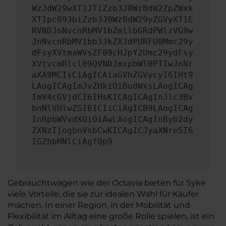
WzJdW29wXT1JTiZzb3J0WzBdW2ZpZWxk
XT1pc093biZzb3J0WzBdW29yZGVyXT1E
RVNDJnNvcnRbMV1bZmllbGRdPWlzVG9w
JnNvcnRbMV1bb3JkZXJdPURFU0Mmc29y
dFsyXVtmaWVsZF09cHJpY2Umc29ydFsy
XVtvcmRlcl09QVNDJmxpbWl0PTIwJnNr
aXA9MCIsCiAgICAiaGVhZGVycyI6IHt9
LAogICAgImJvZHkiOiBudWxsLAogICAg
ImV4cGVjdCI6IHsKICAgICAgInJlc3Bv
bnNlVHlwZSI6ICIiCiAgICB9LAogICAg
InRpbWVvdXQiOiAwLAogICAgInByb2dy
ZXNzIjogbnVsbCwKICAgICJyaXNreSI6
IGZhbHNlCiAgfQp9
Gebrauchtwagen wie der Octavia bieten für Syke
viele Vorteile, die sie zur idealen Wahl für Käufer
machen. In einer Region, in der Mobilität und
Flexibilität im Alltag eine große Rolle spielen, ist ein