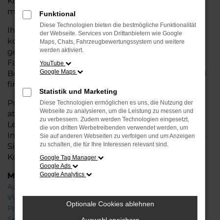
Konditionen. Ideal für alle, die hohe Qualität und
modernes Design zu einem fairen Preis möchten.
Funktional
Diese Technologien bieten die bestmögliche Funktionalität
Ihr Škoda Autohaus in der Nähe von Syke ist Ihr
der Webseite. Services von Drittanbietern wie Google
kompetenter Partner, wenn es um Jahreswagen
Maps, Chats, Fahrzeugbewertungssystem und weitere
werden aktiviert.
geht. Wir bieten Ihnen eine große Auswahl an
Fahrzeugen und stehen Ihnen mit fachkundiger
YouTube
Google Maps
Beratung zur Seite, damit Sie das passende Modell
finden.
Statistik und Marketing
Profitieren Sie von zusätzlichen
Services
wie
Diese Technologien ermöglichen es uns, die Nutzung der
Webseite zu analysieren, um die Leistung zu messen und
attraktiven Finanzierungsoptionen,
zu verbessern. Zudem werden Technologien eingesetzt,
Leasingangeboten und der bequemen
die von dritten Werbetreibenden verwendet werden, um
Inzahlungnahme Ihres alten Fahrzeugs. Besuchen
Sie auf anderen Webseiten zu verfolgen und um Anzeigen
zu schalten, die für Ihre Interessen relevant sind.
Sie uns und finden Sie Ihr Traumauto zu besten
Konditionen!
Google Tag Manager
Google Ads
Marken
Google Analytics
Audi
VW
Optionale Cookies ablehnen
Porsche
Seat