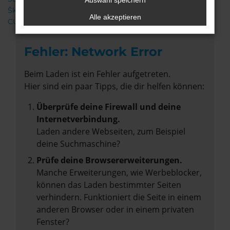
Auswahl speichern
Škoda
Alle akzeptieren
CUPRA
Fehler: Network Error
Beim Laden ist ein Fehler aufgetreten.
Hier sind ein paar Tipps, die dir helfen können:
Überprüfe deine Firewall und deine
Internetverbindung.
Laden andere Webseiten, zum Beispiel
deine Suchmaschine?
Prüfe deine Browsererweiterungen.
Manche Erweiterungen, wie Werbeblocker,
können das Laden bestimmter Seiten
verhindern. Funktioniert die Seite in einem
anderen Browser oder in einem privaten
Fenster?