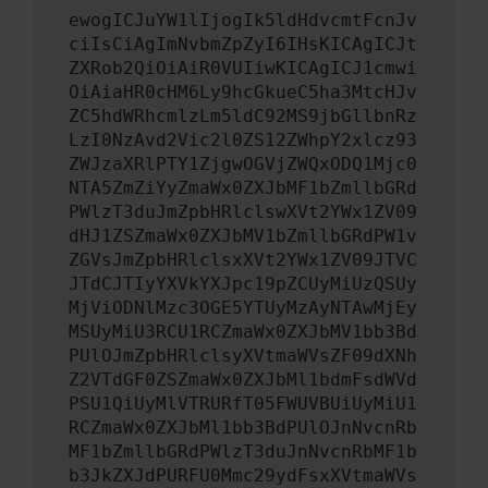
ewogICJuYW1lIjogIk5ldHdvcmtFcnJv
ciIsCiAgImNvbmZpZyI6IHsKICAgICJt
ZXRob2QiOiAiR0VUIiwKICAgICJ1cmwi
OiAiaHR0cHM6Ly9hcGkueC5ha3MtcHJv
ZC5hdWRhcmlzLm5ldC92MS9jbGllbnRz
LzI0NzAvd2Vic2l0ZS12ZWhpY2xlcz93
ZWJzaXRlPTY1ZjgwOGVjZWQxODQ1Mjc0
NTA5ZmZiYyZmaWx0ZXJbMF1bZmllbGRd
PWlzT3duJmZpbHRlclswXVt2YWx1ZV09
dHJ1ZSZmaWx0ZXJbMV1bZmllbGRdPW1v
ZGVsJmZpbHRlclsxXVt2YWx1ZV09JTVC
JTdCJTIyYXVkYXJpc19pZCUyMiUzQSUy
MjViODNlMzc3OGE5YTUyMzAyNTAwMjEy
MSUyMiU3RCU1RCZmaWx0ZXJbMV1bb3Bd
PUlOJmZpbHRlclsyXVtmaWVsZF09dXNh
Z2VTdGF0ZSZmaWx0ZXJbMl1bdmFsdWVd
PSU1QiUyMlVTRURfT05FWUVBUiUyMiU1
RCZmaWx0ZXJbMl1bb3BdPUlOJnNvcnRb
MF1bZmllbGRdPWlzT3duJnNvcnRbMF1b
b3JkZXJdPURFU0Mmc29ydFsxXVtmaWVs