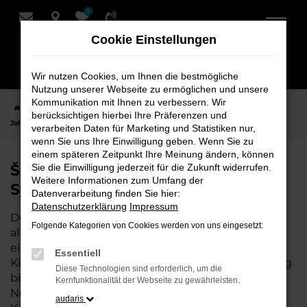
0
Zum
Hauptinhalt
Cookie Einstellungen
springen
Wir nutzen Cookies, um Ihnen die bestmögliche
Nutzung unserer Webseite zu ermöglichen und unsere
Kommunikation mit Ihnen zu verbessern. Wir
Startseite
Syke
Škoda
Škoda Octavia
Škoda Octavia
berücksichtigen hierbei Ihre Präferenzen und
Jahreswagen für Syke bei Schmidt + Koch
verarbeiten Daten für Marketing und Statistiken nur,
wenn Sie uns Ihre Einwilligung geben. Wenn Sie zu
einem späteren Zeitpunkt Ihre Meinung ändern, können
Škoda Octavia Jahreswagen für
Sie die Einwilligung jederzeit für die Zukunft widerrufen.
Weitere Informationen zum Umfang der
Syke bei Schmidt + Koch
Datenverarbeitung finden Sie hier:
Datenschutzerklärung
Impressum
Der Octavia Jahreswagen ist die perfekte Wahl für
Folgende Kategorien von Cookies werden von uns eingesetzt:
alle, die für Syke ein nahezu neues Fahrzeug zu
einem attraktiven Preis suchen. Mit nur wenigen
Essentiell
Kilometern und einer hervorragenden Ausstattung
Diese Technologien sind erforderlich, um die
bietet dieser Jahreswagen die Vorteile eines
Kernfunktionalität der Webseite zu gewährleisten.
Neuwagens, aber zu deutlich besseren
audaris