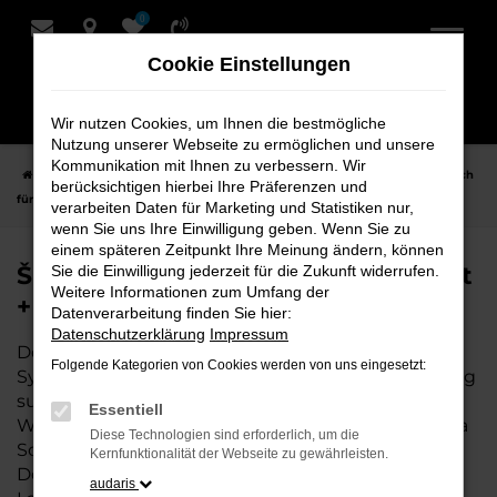
0
Zum
Hauptinhalt
Cookie Einstellungen
springen
Wir nutzen Cookies, um Ihnen die bestmögliche
Nutzung unserer Webseite zu ermöglichen und unsere
Kommunikation mit Ihnen zu verbessern. Wir
Startseite
Syke
Škoda
Škoda Scala Fahrzeuge bei Schmidt + Koch
berücksichtigen hierbei Ihre Präferenzen und
für Syke
verarbeiten Daten für Marketing und Statistiken nur,
wenn Sie uns Ihre Einwilligung geben. Wenn Sie zu
einem späteren Zeitpunkt Ihre Meinung ändern, können
Škoda Scala Fahrzeuge bei Schmidt
Sie die Einwilligung jederzeit für die Zukunft widerrufen.
Weitere Informationen zum Umfang der
+ Koch für Syke
Datenverarbeitung finden Sie hier:
Datenschutzerklärung
Impressum
Der Škoda Scala ist die perfekte Wahl für alle in
Folgende Kategorien von Cookies werden von uns eingesetzt:
Syke, die ein zuverlässiges und modernes Fahrzeug
suchen. Ob für den täglichen Arbeitsweg,
Essentiell
Wochenendausflüge oder lange Reisen, der Škoda
Diese Technologien sind erforderlich, um die
Scala bietet Komfort, Effizienz und modernes
Kernfunktionalität der Webseite zu gewährleisten.
Design, das sowohl in der Stadt als auch auf dem
audaris