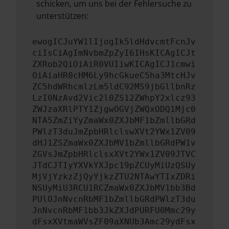
schicken, um uns bei der Fehlersuche zu
unterstützen:
ewogICJuYW1lIjogIk5ldHdvcmtFcnJv
ciIsCiAgImNvbmZpZyI6IHsKICAgICJt
ZXRob2QiOiAiR0VUIiwKICAgICJ1cmwi
OiAiaHR0cHM6Ly9hcGkueC5ha3MtcHJv
ZC5hdWRhcmlzLm5ldC92MS9jbGllbnRz
LzI0NzAvd2Vic2l0ZS12ZWhpY2xlcz93
ZWJzaXRlPTY1ZjgwOGVjZWQxODQ1Mjc0
NTA5ZmZiYyZmaWx0ZXJbMF1bZmllbGRd
PWlzT3duJmZpbHRlclswXVt2YWx1ZV09
dHJ1ZSZmaWx0ZXJbMV1bZmllbGRdPW1v
ZGVsJmZpbHRlclsxXVt2YWx1ZV09JTVC
JTdCJTIyYXVkYXJpc19pZCUyMiUzQSUy
MjVjYzkzZjQyYjkzZTU2NTAwYTIxZDRi
NSUyMiU3RCU1RCZmaWx0ZXJbMV1bb3Bd
PUlOJnNvcnRbMF1bZmllbGRdPWlzT3du
JnNvcnRbMF1bb3JkZXJdPURFU0Mmc29y
dFsxXVtmaWVsZF09aXNUb3Amc29ydFsx