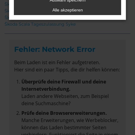
Auswahl speichern
Škoda Scala Syke
Alle akzeptieren
Škoda Scala Gebrauchtwagen Syke
Škoda Scala Neuwagen Syke
Škoda Scala Tageszulassung Syke
Fehler: Network Error
Beim Laden ist ein Fehler aufgetreten.
Hier sind ein paar Tipps, die dir helfen können:
Überprüfe deine Firewall und deine
Internetverbindung.
Laden andere Webseiten, zum Beispiel
deine Suchmaschine?
Prüfe deine Browsererweiterungen.
Manche Erweiterungen, wie Werbeblocker,
können das Laden bestimmter Seiten
verhindern. Funktioniert die Seite in einem