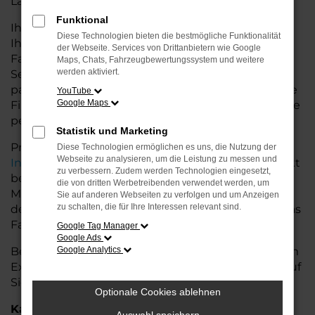
Land glänzt.
Funktional
Ihr Škoda Autohaus in der Nähe von Syke bietet
Diese Technologien bieten die bestmögliche Funktionalität
Ihnen neben einer breiten Auswahl an Škoda
der Webseite. Services von Drittanbietern wie Google
Fahrzeugen auch umfassende Beratung und
Maps, Chats, Fahrzeugbewertungssystem und weitere
werden aktiviert.
Service. Wir unterstützen Sie bei der Auswahl des
passenden Modells und bieten maßgeschneiderte
YouTube
Google Maps
Finanzierungslösungen sowie Leasingoptionen, die
perfekt zu Ihrem Budget und Bedarf passen.
Statistik und Marketing
Profitieren Sie von zusätzlichen Services wie
Diese Technologien ermöglichen es uns, die Nutzung der
Webseite zu analysieren, um die Leistung zu messen und
Inzahlungnahme
,
Wartung und Reparaturen
direkt
zu verbessern. Zudem werden Technologien eingesetzt,
bei Ihrem Škoda Autohaus in der Nähe von Syke.
die von dritten Werbetreibenden verwendet werden, um
Mit unserer großen Auswahl an Fahrzeugen und
Sie auf anderen Webseiten zu verfolgen und um Anzeigen
zu schalten, die für Ihre Interessen relevant sind.
der professionellen Beratung finden Sie bei uns das
Fahrzeug, das Ihre Ansprüche erfüllt.
Google Tag Manager
Google Ads
Besuchen Sie uns und lassen Sie sich von unserem
Google Analytics
Expertenteam beraten – der Škoda Scala wartet auf
Sie!
Optionale Cookies ablehnen
Kategorie