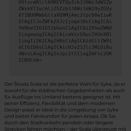
XVtvcmRlcl09REVTQyZzb3J0WzJdW2Zp
ZWxkXT1wcmljZSZzb3J0WzJdW29yZGVy
XT1BU0MmbGltaXQ9MjAmc2tpcD0wIiwK
ICAgICJoZWFkZXJzIjoge30sCiAgICAi
Ym9keSI6IG51bGwsCiAgICAiZXhwZWN0
IjogewogICAgICAicmVzcG9uc2VUeXBl
IjogIiIKICAgIH0sCiAgICAidGltZW91
dCI6IDAsCiAgICAicHJvZ3Jlc3MiOiBu
dWxsLAogICAgInJpc2t5IjogZmFsc2UK
ICB9Cn0=
Der Škoda Scala ist die perfekte Wahl für Syke, da er
sowohl für die städtischen Gegebenheiten als auch
für Ausflüge ins Umland bestens geeignet ist. Mit
seiner Effizienz, Flexibilität und dem modernen
Design passt er ideal in die Umgebung von Syke
und bietet Fahrkomfort für jeden Anlass. Ob Sie
durch den Stadtverkehr pendeln oder längere
Strecken fahren möchten – der Scala überzeugt mit