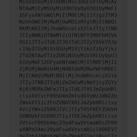
MiUzQSUyMjViODNlMzc3OGE5YTUyMzAy
NTAwMjEyMSUyMiU3RCUyQyU3QiUyMmF1
ZGFyaXNfaWQlMjIlM0ElMjI1YjgzZTM3
NzhhOWE1MjMwMjUwMDIzMTglMjIlN0Ql
MkMlN0IlMjJhdWRhcmlzX2lkJTIyJTNB
JTIyNWNjOTNmMTZiOTNlNTY1MDFhM2Vk
OGI1JTIyJTdEJTJDJTdCJTIyYXVkYXJp
c19pZCUyMiUzQSUyMjVjYzkzZjQyYjkz
ZTU2NTAwYTIxZDRiNSUyMiU3RCUyQyU3
QiUyMmF1ZGFyaXNfaWQlMjIlM0ElMjI1
ZjM1MjNmMzU4MjM4NTdkM2MwYWFhMDEl
MjIlN0QlMkMlN0IlMjJhdWRhcmlzX2lk
JTIyJTNBJTIyNjZmZmEwMjNmYjcyZGYy
NjRjMDRkZWFmJTIyJTdEJTVEJmZpbHRl
clsxXVtvcF09SU4mZmlsdGVyWzJdW2Zp
ZWxkXT11c2FnZVN0YXRlJmZpbHRlclsy
XVt2YWx1ZV09JTVCJTIyT05FREFZUkVH
SVNUUkFUSU9OJTIyJTVEJmZpbHRlclsy
XVtvcF09SU4mc29ydFswXVtmaWVsZF09
aXNPd24mc29ydFswXVtvcmRlcl09REVT
QyZzb3J0WzFdW2ZpZWxkXT1pc1RvcCZz