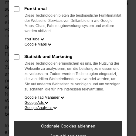
möchten. Wenn Sie für Syke nach einem Fahrzeug
suchen, das die Vorteile eines Neuwagens bietet –
Funktional
von modernster Technik und Sicherheit bis hin zu
Diese Technologien bieten die bestmögliche Funktionalität
der Webseite. Services von Drittanbietern wie Google
einer erstklassigen Ausstattung – aber gleichzeitig
Maps, Chats, Fahrzeugbewertungssystem und weitere
von einem günstigeren Preis profitieren wollen, ist
werden aktiviert.
eine Tageszulassung genau das Richtige für Sie.
YouTube
Google Maps
Bei einer Tageszulassung handelt es sich um
Fahrzeuge, die nur wenige Tage zugelassen
Statistik und Marketing
wurden, aber dennoch in ausgezeichnetem
Diese Technologien ermöglichen es uns, die Nutzung der
Zustand und mit voller Herstellergarantie
Webseite zu analysieren, um die Leistung zu messen und
angeboten werden. Sie erhalten also ein Auto, das
zu verbessern. Zudem werden Technologien eingesetzt,
die von dritten Werbetreibenden verwendet werden, um
praktisch neu ist, jedoch zu deutlich günstigeren
Sie auf anderen Webseiten zu verfolgen und um Anzeigen
Konditionen im Vergleich zum regulären
zu schalten, die für Ihre Interessen relevant sind.
Neuwagenpreis. So können Sie Ihr
Google Tag Manager
Wunschfahrzeug zu einem attraktiven Preis
Google Ads
erwerben und müssen dabei keine Kompromisse
Google Analytics
bei der Qualität eingehen.
In unserem Autohaus für Syke bieten wir Ihnen
Optionale Cookies ablehnen
eine große Auswahl an Škoda Tageszulassungen,