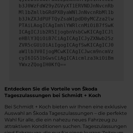
b3J0WzFdW29yZGVyXT1ERVNDJnNvcnRb
Ml1bZmllbGRdPXByaWNlJnNvcnRbMl1b
b3JkZXJdPUFTQyZsaW1pdD0yMCZza2lw
PTAiLAogICAgImhlYWRlcnMiOiB7fSwK
ICAgICJib2R5IjogbnVsbCwKICAgICJl
eHBlY3QiOiB7CiAgICAgICJyZXNwb25z
ZVR5cGUiOiAiIgogICAgfSwKICAgICJ0
aW1lb3V0IjogMCwKICAgICJwcm9ncmVz
cyI6IG51bGwsCiAgICAicmlza3kiOiBm
YWxzZQogIH0KfQ==
Entdecken Sie die Vorteile von Škoda
Tageszulassungen bei Schmidt + Koch
Bei Schmidt + Koch bieten wir Ihnen eine exklusive
Auswahl an Škoda Tageszulassungen – die perfekte
Wahl für alle, die ein nahezu neues Fahrzeug zu
attraktiven Konditionen suchen. Tageszulassungen
sind Fahrzeuge, die nur für einen kurzen Zeitraum