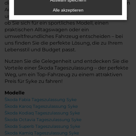
Auswahl speichern
die Ihnen nicht nur den Vorteil eines nahezu neuen
Autos, sondern auch eine schnelle Verfügbarkeit
Alle akzeptieren
und flexiblere Finanzierungsoptionen bieten. Egal,
ob Sie sich für ein sportliches Modell, einen
praktischen Alltagswagen oder ein
umweltfreundliches Fahrzeug entscheiden – bei
uns finden Sie die perfekte Lösung, die zu Ihrem
Lebensstil und Budget passt.
Nutzen Sie die Gelegenheit und entdecken Sie die
Vorteile einer Škoda Tageszulassung – der perfekte
Weg, um ein Top-Fahrzeug zu einem attraktiven
Preis für Syke zu fahren!
Modelle
Škoda Fabia Tageszulassung Syke
Škoda Karoq Tageszulassung Syke
Škoda Kodiaq Tageszulassung Syke
Škoda Octavia Tageszulassung Syke
Škoda Superb Tageszulassung Syke
Škoda Kamiq Tageszulassung Syke