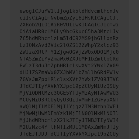
ewogICJuYW1lIjogIk5ldHdvcmtFcnJv
ciIsCiAgImNvbmZpZyI6IHsKICAgICJt
ZXRob2QiOiAiR0VUIiwKICAgICJ1cmwi
OiAiaHR0cHM6Ly9hcGkueC5ha3MtcHJv
ZC5hdWRhcmlzLm5ldC92MS9jbGllbnRz
LzI0NzAvd2Vic2l0ZS12ZWhpY2xlcz93
ZWJzaXRlPTY1ZjgwOGVjZWQxODQ1Mjc0
NTA5ZmZiYyZmaWx0ZXJbMF1bZmllbGRd
PWlzT3duJmZpbHRlclswXVt2YWx1ZV09
dHJ1ZSZmaWx0ZXJbMV1bZmllbGRdPW1v
ZGVsJmZpbHRlclsxXVt2YWx1ZV09JTVC
JTdCJTIyYXVkYXJpc19pZCUyMiUzQSUy
MjViODNlMzc3OGE5YTUyMzAyNTAwMWU3
MCUyMiU3RCUyQyU3QiUyMmF1ZGFyaXNf
aWQlMjIlM0ElMjI1YjgzZTM3NzhhOWE1
MjMwMjUwMDFmYzklMjIlN0QlMkMlN0Il
MjJhdWRhcmlzX2lkJTIyJTNBJTIyNWI4
M2UzNzc4YTlhNTIzMDI1MDAxZmNmJTIy
JTdEJTJDJTdCJTIyYXVkYXJpc19pZCUy