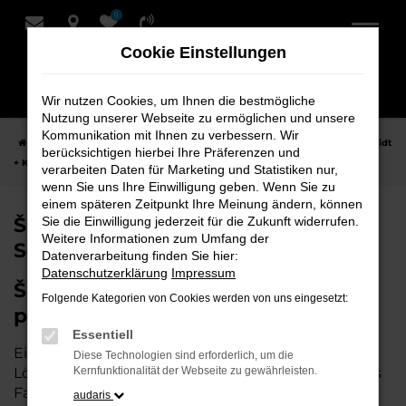
0
Zum
Hauptinhalt
Cookie Einstellungen
springen
Wir nutzen Cookies, um Ihnen die bestmögliche
Nutzung unserer Webseite zu ermöglichen und unsere
Kommunikation mit Ihnen zu verbessern. Wir
Startseite
Syke
Škoda
Škoda Tageszulassung für Syke bei Schmidt
berücksichtigen hierbei Ihre Präferenzen und
+ Koch
verarbeiten Daten für Marketing und Statistiken nur,
wenn Sie uns Ihre Einwilligung geben. Wenn Sie zu
einem späteren Zeitpunkt Ihre Meinung ändern, können
Škoda Tageszulassung für Syke bei
Sie die Einwilligung jederzeit für die Zukunft widerrufen.
Weitere Informationen zum Umfang der
Schmidt + Koch
Datenverarbeitung finden Sie hier:
Datenschutzerklärung
Impressum
Škoda Tageszulassung – Die
Folgende Kategorien von Cookies werden von uns eingesetzt:
perfekte Wahl für Syke
Essentiell
Eine Škoda Tageszulassung stellt die perfekte
Diese Technologien sind erforderlich, um die
Lösung für all diejenigen dar, die ein nahezu neues
Kernfunktionalität der Webseite zu gewährleisten.
Fahrzeug zu attraktiven Konditionen erwerben
audaris