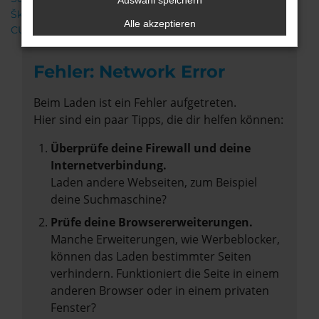
Auswahl speichern
Škoda
Alle akzeptieren
CUPRA
Fehler: Network Error
Beim Laden ist ein Fehler aufgetreten.
Hier sind ein paar Tipps, die dir helfen können:
Überprüfe deine Firewall und deine
Internetverbindung.
Laden andere Webseiten, zum Beispiel
deine Suchmaschine?
Prüfe deine Browsererweiterungen.
Manche Erweiterungen, wie Werbeblocker,
können das Laden bestimmter Seiten
verhindern. Funktioniert die Seite in einem
anderen Browser oder in einem privaten
Fenster?