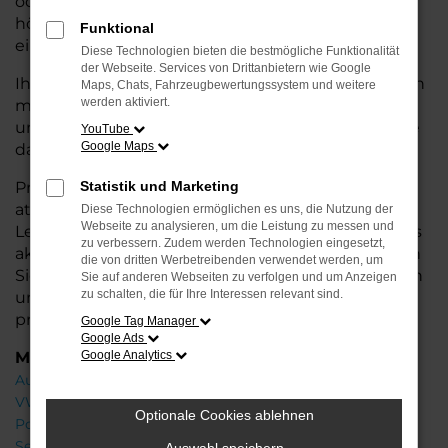
oder längere Fahrten – der Golf bietet Ihnen
höchsten Fahrkomfort, innovative Features und
Funktional
eine herausragende Wirtschaftlichkeit.
Diese Technologien bieten die bestmögliche Funktionalität
der Webseite. Services von Drittanbietern wie Google
Ihr VW Autohaus in der Nähe von Syke steht Ihnen
Maps, Chats, Fahrzeugbewertungssystem und weitere
werden aktiviert.
mit einer breiten Auswahl an Neuwagen zur Seite
und bietet Ihnen umfassende
Beratung
, damit Sie
YouTube
Google Maps
das für Sie passende Fahrzeug finden.
Profitieren Sie von zusätzlichen Services wie
Statistik und Marketing
attraktiven Finanzierungsmöglichkeiten,
Diese Technologien ermöglichen es uns, die Nutzung der
Webseite zu analysieren, um die Leistung zu messen und
Leasingangeboten und der Inzahlungnahme Ihres
zu verbessern. Zudem werden Technologien eingesetzt,
aktuellen Fahrzeugs. Besuchen Sie uns und lassen
die von dritten Werbetreibenden verwendet werden, um
Sie sich von unseren Experten beraten – wir freuen
Sie auf anderen Webseiten zu verfolgen und um Anzeigen
zu schalten, die für Ihre Interessen relevant sind.
uns, Ihnen den perfekten Neuwagen zu
präsentieren!
Google Tag Manager
Google Ads
Marken
Google Analytics
Audi
VW
Optionale Cookies ablehnen
Porsche
Seat