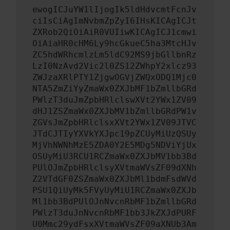
ewogICJuYW1lIjogIk5ldHdvcmtFcnJv
ciIsCiAgImNvbmZpZyI6IHsKICAgICJt
ZXRob2QiOiAiR0VUIiwKICAgICJ1cmwi
OiAiaHR0cHM6Ly9hcGkueC5ha3MtcHJv
ZC5hdWRhcmlzLm5ldC92MS9jbGllbnRz
LzI0NzAvd2Vic2l0ZS12ZWhpY2xlcz93
ZWJzaXRlPTY1ZjgwOGVjZWQxODQ1Mjc0
NTA5ZmZiYyZmaWx0ZXJbMF1bZmllbGRd
PWlzT3duJmZpbHRlclswXVt2YWx1ZV09
dHJ1ZSZmaWx0ZXJbMV1bZmllbGRdPW1v
ZGVsJmZpbHRlclsxXVt2YWx1ZV09JTVC
JTdCJTIyYXVkYXJpc19pZCUyMiUzQSUy
MjVhNWNhMzE5ZDA0Y2E5MDg5NDViYjUx
OSUyMiU3RCU1RCZmaWx0ZXJbMV1bb3Bd
PUlOJmZpbHRlclsyXVtmaWVsZF09dXNh
Z2VTdGF0ZSZmaWx0ZXJbMl1bdmFsdWVd
PSU1QiUyMk5FVyUyMiU1RCZmaWx0ZXJb
Ml1bb3BdPUlOJnNvcnRbMF1bZmllbGRd
PWlzT3duJnNvcnRbMF1bb3JkZXJdPURF
U0Mmc29ydFsxXVtmaWVsZF09aXNUb3Am