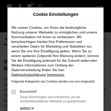
0
Zum
Hauptinhalt
Cookie Einstellungen
springen
Wir nutzen Cookies, um Ihnen die bestmögliche
Nutzung unserer Webseite zu ermöglichen und unsere
Kommunikation mit Ihnen zu verbessern. Wir
Startseite
Syke
VW
VW Golf
VW Golf Neuwagen bei Schmidt +
berücksichtigen hierbei Ihre Präferenzen und
Koch für Syke
verarbeiten Daten für Marketing und Statistiken nur,
wenn Sie uns Ihre Einwilligung geben. Wenn Sie zu
einem späteren Zeitpunkt Ihre Meinung ändern, können
VW Golf Neuwagen bei Schmidt +
Sie die Einwilligung jederzeit für die Zukunft widerrufen.
Weitere Informationen zum Umfang der
Koch für Syke
Datenverarbeitung finden Sie hier:
Datenschutzerklärung
Impressum
Der VW Golf ist die perfekte Wahl für alle, die für
Folgende Kategorien von Cookies werden von uns eingesetzt:
Syke einen Neuwagen suchen. Mit seiner
modernen Technik, seinem effizienten Antrieb und
Essentiell
dem stilvollen Design ist der Golf die ideale Lösung
Diese Technologien sind erforderlich, um die
für jeden, der ein zuverlässiges und komfortables
Kernfunktionalität der Webseite zu gewährleisten.
Fahrzeug möchte. Egal, ob für den Stadtverkehr
audaris