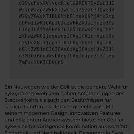
c29ydFsxXVtvcmRlcl09REVTQyZzb3J0
WzJdW2ZpZWxkXT1wcmljZSZzb3J0WzJd
W29yZGVyXT1BU0MmbGltaXQ9MjAmc2tp
cD0wIiwKICAgICJoZWFkZXJzIjoge30s
CiAgICAiYm9keSI6IG51bGwsCiAgICAi
ZXhwZWN0IjogewogICAgICAicmVzcG9u
c2VUeXBlIjogIiIKICAgIH0sCiAgICAi
dGltZW91dCI6IDAsCiAgICAicHJvZ3Jl
c3MiOiBudWxsLAogICAgInJpc2t5Ijog
ZmFsc2UKICB9Cn0=
Ein Neuwagen wie der Golf ist die perfekte Wahl für
Syke, da er sowohl den hohen Anforderungen des
Stadtverkehrs als auch den Bedürfnissen für
längere Fahrten ins Umland gerecht wird. Mit
seinem modernen Design, innovativen Features
und effizienten Antriebssystem bietet der Golf für
Syke eine hervorragende Kombination aus Komfort,
Sicherheit und Nachhaltigkeit. Besonders in Syke,