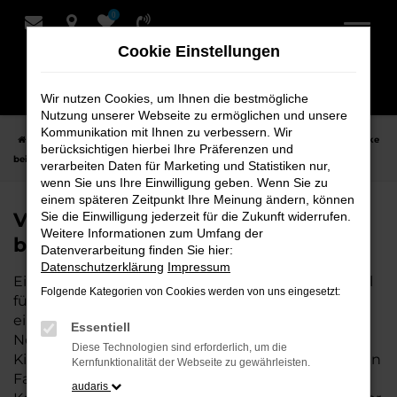
0
Zum
Hauptinhalt
Cookie Einstellungen
springen
Wir nutzen Cookies, um Ihnen die bestmögliche
Nutzung unserer Webseite zu ermöglichen und unsere
Kommunikation mit Ihnen zu verbessern. Wir
Startseite
Syke
VW
VW Golf
VW Golf Tageszulassung für Syke
berücksichtigen hierbei Ihre Präferenzen und
bei Schmidt + Koch
verarbeiten Daten für Marketing und Statistiken nur,
wenn Sie uns Ihre Einwilligung geben. Wenn Sie zu
einem späteren Zeitpunkt Ihre Meinung ändern, können
VW Golf Tageszulassung für Syke
Sie die Einwilligung jederzeit für die Zukunft widerrufen.
Weitere Informationen zum Umfang der
bei Schmidt + Koch
Datenverarbeitung finden Sie hier:
Datenschutzerklärung
Impressum
Eine VW Golf Tageszulassung ist die perfekte Wahl
Folgende Kategorien von Cookies werden von uns eingesetzt:
für alle, die für Syke ein hochwertiges Fahrzeug zu
einem besonders attraktiven Preis suchen. Als
Essentiell
Neuwagen mit nur wenigen gefahrenen
Diese Technologien sind erforderlich, um die
Kilometern bietet er Ihnen alle Vorteile eines neuen
Kernfunktionalität der Webseite zu gewährleisten.
Fahrzeugs, jedoch zu deutlich besseren
audaris