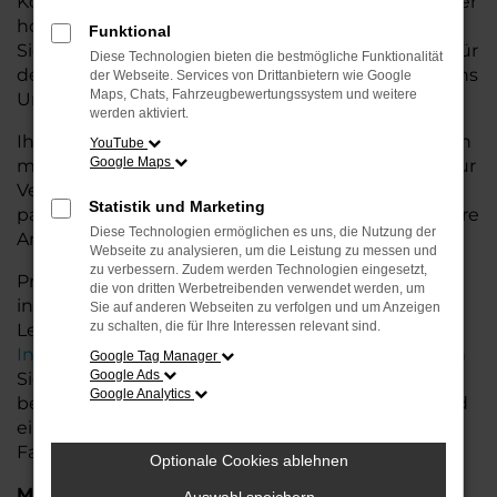
Konditionen. Mit seiner modernen Ausstattung, der
hohen Effizienz und den fortschrittlichen
Funktional
Sicherheitsfeatures ist der Golf die ideale Lösung für
Diese Technologien bieten die bestmögliche Funktionalität
den Stadtverkehr für Syke und längere Ausflüge ins
der Webseite. Services von Drittanbietern wie Google
Maps, Chats, Fahrzeugbewertungssystem und weitere
Umland.
werden aktiviert.
Ihr VW Autohaus in der Nähe von Syke steht Ihnen
YouTube
Google Maps
mit einer breiten Auswahl an Tageszulassungen zur
Verfügung. Unser Team hilft Ihnen, den Golf in der
Statistik und Marketing
passenden Ausstattungsvariante zu finden, der Ihre
Diese Technologien ermöglichen es uns, die Nutzung der
Anforderungen und Wünsche erfüllt.
Webseite zu analysieren, um die Leistung zu messen und
zu verbessern. Zudem werden Technologien eingesetzt,
Profitieren Sie von zusätzlichen Services wie
die von dritten Werbetreibenden verwendet werden, um
individuellen Finanzierungs- und
Sie auf anderen Webseiten zu verfolgen und um Anzeigen
zu schalten, die für Ihre Interessen relevant sind.
Leasingangeboten, sowie der bequemen
Inzahlungnahme
Ihres alten Fahrzeugs. Besuchen
Google Tag Manager
Google Ads
Sie uns und lassen Sie sich von unseren Experten
Google Analytics
beraten. Wir bieten Ihnen eine große Auswahl und
eine persönliche Beratung, damit Sie das perfekte
Fahrzeug für Ihre Bedürfnisse finden.
Optionale Cookies ablehnen
Marken