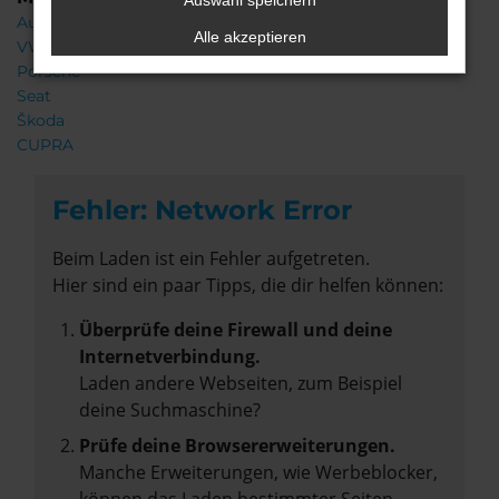
Auswahl speichern
Audi
Alle akzeptieren
VW
Porsche
Seat
Škoda
CUPRA
Fehler: Network Error
Beim Laden ist ein Fehler aufgetreten.
Hier sind ein paar Tipps, die dir helfen können:
Überprüfe deine Firewall und deine
Internetverbindung.
Laden andere Webseiten, zum Beispiel
deine Suchmaschine?
Prüfe deine Browsererweiterungen.
Manche Erweiterungen, wie Werbeblocker,