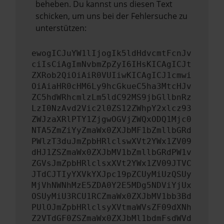
beheben. Du kannst uns diesen Text
schicken, um uns bei der Fehlersuche zu
unterstützen:
ewogICJuYW1lIjogIk5ldHdvcmtFcnJv
ciIsCiAgImNvbmZpZyI6IHsKICAgICJt
ZXRob2QiOiAiR0VUIiwKICAgICJ1cmwi
OiAiaHR0cHM6Ly9hcGkueC5ha3MtcHJv
ZC5hdWRhcmlzLm5ldC92MS9jbGllbnRz
LzI0NzAvd2Vic2l0ZS12ZWhpY2xlcz93
ZWJzaXRlPTY1ZjgwOGVjZWQxODQ1Mjc0
NTA5ZmZiYyZmaWx0ZXJbMF1bZmllbGRd
PWlzT3duJmZpbHRlclswXVt2YWx1ZV09
dHJ1ZSZmaWx0ZXJbMV1bZmllbGRdPW1v
ZGVsJmZpbHRlclsxXVt2YWx1ZV09JTVC
JTdCJTIyYXVkYXJpc19pZCUyMiUzQSUy
MjVhNWNhMzE5ZDA0Y2E5MDg5NDViYjUx
OSUyMiU3RCU1RCZmaWx0ZXJbMV1bb3Bd
PUlOJmZpbHRlclsyXVtmaWVsZF09dXNh
Z2VTdGF0ZSZmaWx0ZXJbMl1bdmFsdWVd