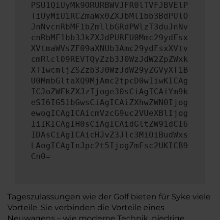
PSU1QiUyMk9ORURBWVJFR0lTVFJBVElP
TiUyMiU1RCZmaWx0ZXJbMl1bb3BdPUlO
JnNvcnRbMF1bZmllbGRdPWlzT3duJnNv
cnRbMF1bb3JkZXJdPURFU0Mmc29ydFsx
XVtmaWVsZF09aXNUb3Amc29ydFsxXVtv
cmRlcl09REVTQyZzb3J0WzJdW2ZpZWxk
XT1wcmljZSZzb3J0WzJdW29yZGVyXT1B
U0MmbGltaXQ9MjAmc2tpcD0wIiwKICAg
ICJoZWFkZXJzIjoge30sCiAgICAiYm9k
eSI6IG51bGwsCiAgICAiZXhwZWN0Ijog
ewogICAgICAicmVzcG9uc2VUeXBlIjog
IiIKICAgIH0sCiAgICAidGltZW91dCI6
IDAsCiAgICAicHJvZ3Jlc3MiOiBudWxs
LAogICAgInJpc2t5IjogZmFsc2UKICB9
Cn0=
Tageszulassungen wie der Golf bieten für Syke viele
Vorteile. Sie verbinden die Vorteile eines
Neuwagens – wie moderne Technik, niedrige