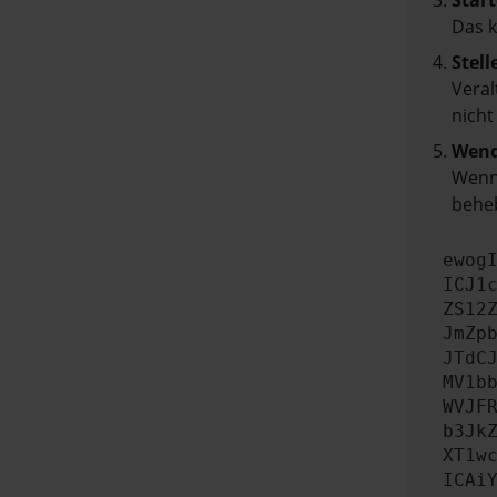
Start
Das 
Stell
Veral
nicht
Wend
Wenn 
beheb
ewog
ICJ1
ZS12
JmZp
JTdC
MV1b
WVJF
b3Jk
XT1w
ICAi