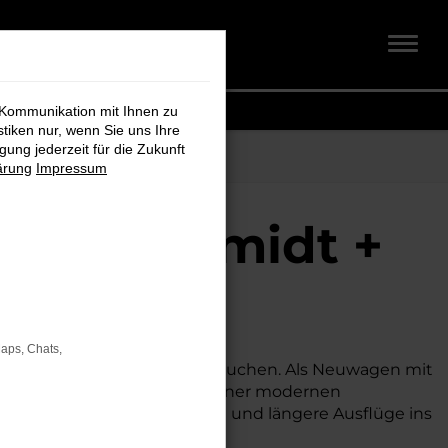
 Kommunikation mit Ihnen zu
stiken nur, wenn Sie uns Ihre
ung jederzeit für die Zukunft
ärung
Impressum
 bei Schmidt +
Maps, Chats,
 besonders attraktiven Preis suchen. Als Neuwagen mit
 besseren Konditionen. Mit seiner modernen
für den Stadtverkehr für Syke und längere Ausflüge ins