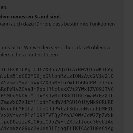
en.
f dem neuesten Stand sind.
rn kann auch dazu führen, dass bestimmte Funktionen
e uns bitte. Wir werden versuchen, das Problem zu
hlersuche zu unterstützen:
yI6IHsKICAgICJtZXRob2QiOiAiR0VUIiwKICAg
mlzLm5ldC92MS9jbGllbnRzLzI0NzAvd2Vic2l0
TA5ZmZiYyZmaWx0ZXJbMF1bZmllbGRdPWlzT3du
GRdPW1vZGVsJmZpbHRlclsxXVt2YWx1ZV09JTVC
2E5MDg5NDViYjUxYSUyMiU3RCU1RCZmaWx0ZXJb
SZmaWx0ZXJbMl1bdmFsdWVdPSU1QiUyMk9ORURB
nNvcnRbMF1bZmllbGRdPWlzT3duJnNvcnRbMF1b
FsxXVtvcmRlcl09REVTQyZzb3J0WzJdW2ZpZWxk
2tpcD0wIiwKICAgICJoZWFkZXJzIjoge30sCiAg
CAicmVzcG9uc2VUeXBlIjogIiIKICAgIH0sCiAg