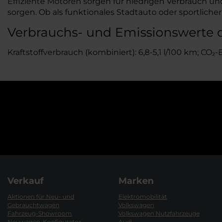
Effiziente Motoren sorgen für niedrigen Verbrauch un
sorgen. Ob als funktionales Stadtauto oder sportlic
Verbrauchs- und Emissionswerte 
Kraftstoffverbrauch (kombiniert): 6,8-5,1 l/100 km; CO₂
Verkauf
Marken
Aktionen für Neu- und
Elektromobilität
Gebrauchtwagen
Volkswagen
Fahrzeug-Showroom
Volkswagen Nutzfahrzeuge
Neuwagen-Konfigurator
Audi