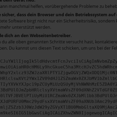
e dein Gerät neu.
kann manchmal helfen, vorübergehende Probleme zu beheb
e sicher, dass dein Browser und dein Betriebssystem au
tete Software birgt nicht nur ein Sicherheitsrisiko, sonde
 mehr unterstützt werden.
e dich an den Webseitenbetreiber.
du alle oben genannten Schritte versucht hast, kontaktier
en. Du kannst uns diesen Text schicken, um uns bei der Fe
ICJuYW1lIjogIk5ldHdvcmtFcnJvciIsCiAgImNvbmZpZ
cmwiOiAiaHR0cHM6Ly9hcGkueC5ha3MtcHJvZC5hdWRhc
ZWhpY2xlcz93ZWJzaXRlPTY1ZjgwOGVjZWQxODQ1Mjc0N
bHRlclswXVt2YWx1ZV09dHJ1ZSZmaWx0ZXJbMV1bZmllb
JTIyYXVkYXJpc19pZCUyMiUzQSUyMjVhNWNhMzE5ZDA0Y
b3BdPUlOJmZpbHRlclsyXVtmaWVsZF09dXNhZ2VTdGF0Z
R0lTVFJBVElPTiUyMiU1RCZmaWx0ZXJbMl1bb3BdPUlOJ
ZXJdPURFU0Mmc29ydFsxXVtmaWVsZF09aXNUb3Amc29yd
cmljZSZzb3J0WzJdW29yZGVyXT1BU0MmbGltaXQ9MjAmc
Ym9keSI6IG51bGwsCiAgICAiZXhwZWN0IjogewogICAgI