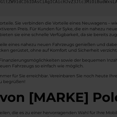
dGltZW91dCI6IDAsCiAgICAicHJvZ3Jlc3MiOiBudWxsL
Vorteile. Sie verbinden die Vorteile eines Neuwagens – 
aktiveren Preis. Für Kunden für Syke, die ein nahezu ne
eten sie eine schnelle Verfügbarkeit, da sie bereits zug
teile eines nahezu neuen Fahrzeugs genießen und dabei 
cken gerüstet, ohne auf Komfort und Sicherheit verzich
 Finanzierungsmöglichkeiten sowie der bequemen Inzah
euen Fahrzeugs so einfach wie möglich.
mmer für Sie erreichbar. Vereinbaren Sie noch heute Ihr
zu begrüßen!
von
[
MARKE
]
Pol
eilen, die es zu einer hervorragenden Wahl für Ihre Mobil