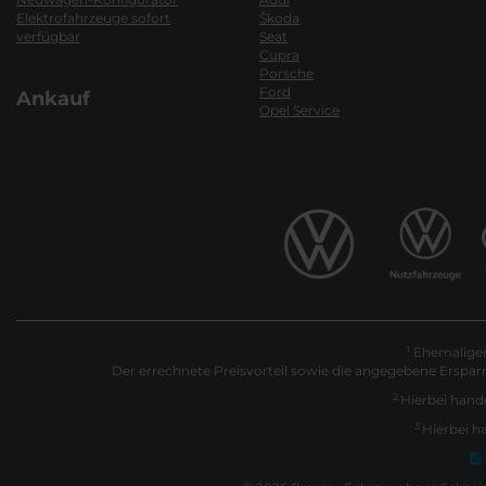
Elektrofahrzeuge sofort
Škoda
verfügbar
Seat
Cupra
Porsche
Ford
Ankauf
Opel Service
Ehemaliger 
1
Der errechnete Preisvorteil sowie die angegebene Erspar
2
Hierbei hande
3
Hierbei h