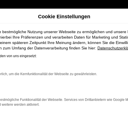
Cookie Einstellungen
ie bestmögliche Nutzung unserer Webseite zu ermöglichen und unsere
hierbei Ihre Präferenzen und verarbeiten Daten für Marketing und Stati
einem späteren Zeitpunkt Ihre Meinung ändern, können Sie die Einwillig
i Schmidt + Koch
en zum Umfang der Datenverarbeitung finden Sie hier:
Datenschutzerkl
en von uns eingesetzt:
lassung für Syke
rlich, um die Kernfunktionalität der Webseite zu gewährleisten.
estmögliche Funktionalität der Webseite. Services von Drittanbietern wie Google 
eitere werden aktiviert.
r alle, die für Syke ein hochwertiges Fahrzeug zu einem
le Vorteile eines neuen Fahrzeugs, jedoch zu deutlich
chen Sicherheitsfeatures ist der Polo die ideale Lösung 