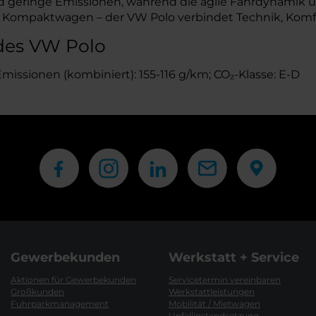
d geringe Emissionen, während die agile Fahrdynamik un
her Kompaktwagen – der VW Polo verbindet Technik, Komf
des VW Polo
-Emissionen (kombiniert): 155-116 g/km; CO₂-Klasse: E-D
Gewerbekunden
Werkstatt + Service
Aktionen für Gewerbekunden
Servicetermin vereinbaren
Großkunden
Werkstattleistungen
Fuhrparkmanagement
Mobilität / Mietwagen
Unfallinstandsetzung