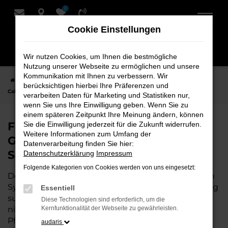
0
Zum
Hauptinhalt
Cookie Einstellungen
springen
Wir nutzen Cookies, um Ihnen die bestmögliche
Nutzung unserer Webseite zu ermöglichen und unsere
Kommunikation mit Ihnen zu verbessern. Wir
Startseite
Syke
VW
VW T7 California
Finden Sie Ihren VW T7
berücksichtigen hierbei Ihre Präferenzen und
California Gebrauchtwagen für Syke bei Schmidt + Koch
verarbeiten Daten für Marketing und Statistiken nur,
wenn Sie uns Ihre Einwilligung geben. Wenn Sie zu
einem späteren Zeitpunkt Ihre Meinung ändern, können
Finden Sie Ihren VW T7 California
Sie die Einwilligung jederzeit für die Zukunft widerrufen.
Weitere Informationen zum Umfang der
Gebrauchtwagen für Syke bei
Datenverarbeitung finden Sie hier:
Schmidt + Koch
Datenschutzerklärung
Impressum
Folgende Kategorien von Cookies werden von uns eingesetzt:
Der VW T7 California ist die perfekte Wahl für alle in
Syke, die ein zuverlässiges und modernes Fahrzeug
Essentiell
suchen.
Mit seiner erstklassigen Ausstattung, der
Diese Technologien sind erforderlich, um die
niedrigen Laufleistung und der ausgezeichneten
Kernfunktionalität der Webseite zu gewährleisten.
Pflege ist dieser Gebrauchtwagen eine
audaris