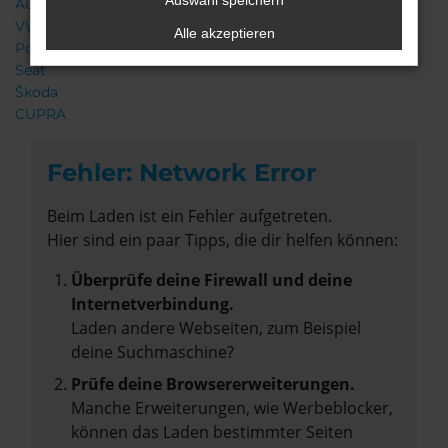
Auswahl speichern
Audi
VW
Alle akzeptieren
Porsche
Seat
Škoda
CUPRA
Fehler: Network Error
Beim Laden ist ein Fehler aufgetreten.
Hier sind ein paar Tipps, die dir helfen können:
Überprüfe deine Firewall und deine
Internetverbindung.
Laden andere Webseiten, zum Beispiel
deine Suchmaschine?
Prüfe deine Browsererweiterungen.
Manche Erweiterungen, wie Werbeblocker,
können das Laden bestimmter Seiten