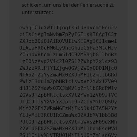
schicken, um uns bei der Fehlersuche zu
unterstützen:
ewogICJuYW1lIjogIk5ldHdvcmtFcnJv
ciIsCiAgImNvbmZpZyI6IHsKICAgICJt
ZXRob2QiOiAiR0VUIiwKICAgICJ1cmwi
OiAiaHR0cHM6Ly9hcGkueC5ha3MtcHJv
ZC5hdWRhcmlzLm5ldC92MS9jbGllbnRz
LzI0NzAvd2Vic2l0ZS12ZWhpY2xlcz93
ZWJzaXRlPTY1ZjgwOGVjZWQxODQ1Mjc0
NTA5ZmZiYyZmaWx0ZXJbMF1bZmllbGRd
PWlzT3duJmZpbHRlclswXVt2YWx1ZV09
dHJ1ZSZmaWx0ZXJbMV1bZmllbGRdPW1v
ZGVsJmZpbHRlclsxXVt2YWx1ZV09JTVC
JTdCJTIyYXVkYXJpc19pZCUyMiUzQSUy
MjY2ZGFiZWRmMGEzMjIxNDk4OTA5N2Yz
YiUyMiU3RCU1RCZmaWx0ZXJbMV1bb3Bd
PUlOJmZpbHRlclsyXVtmaWVsZF09dXNh
Z2VTdGF0ZSZmaWx0ZXJbMl1bdmFsdWVd
PSU1QiUyMlVTRUQlMjIlNUQmZmlsdGVy