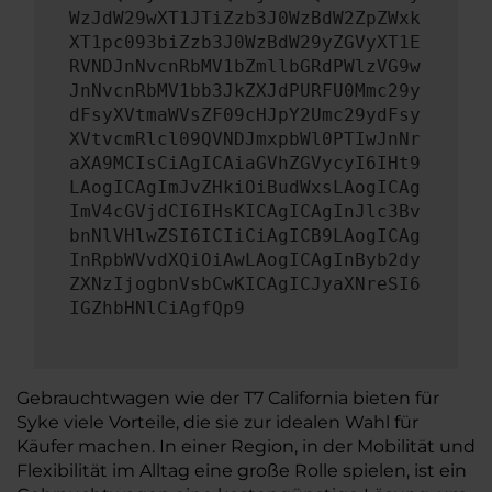
WzJdW29wXT1JTiZzb3J0WzBdW2ZpZWxk
XT1pc093biZzb3J0WzBdW29yZGVyXT1E
RVNDJnNvcnRbMV1bZmllbGRdPWlzVG9w
JnNvcnRbMV1bb3JkZXJdPURFU0Mmc29y
dFsyXVtmaWVsZF09cHJpY2Umc29ydFsy
XVtvcmRlcl09QVNDJmxpbWl0PTIwJnNr
aXA9MCIsCiAgICAiaGVhZGVycyI6IHt9
LAogICAgImJvZHkiOiBudWxsLAogICAg
ImV4cGVjdCI6IHsKICAgICAgInJlc3Bv
bnNlVHlwZSI6ICIiCiAgICB9LAogICAg
InRpbWVvdXQiOiAwLAogICAgInByb2dy
ZXNzIjogbnVsbCwKICAgICJyaXNreSI6
IGZhbHNlCiAgfQp9
Gebrauchtwagen wie der T7 California bieten für
Syke viele Vorteile, die sie zur idealen Wahl für
Käufer machen. In einer Region, in der Mobilität und
Flexibilität im Alltag eine große Rolle spielen, ist ein