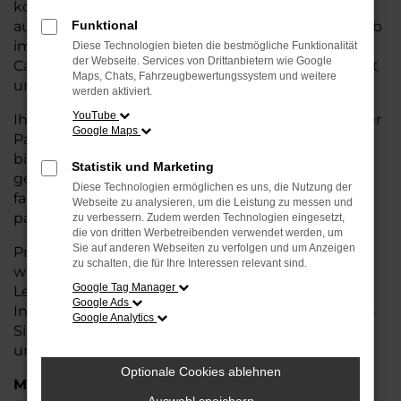
kostengünstige Alternative zum Neuwagen, ohne
auf Komfort und Qualität verzichten zu müssen. Ob
Funktional
im Stadtverkehr oder für längere Fahrten, der T7
Diese Technologien bieten die bestmögliche Funktionalität
der Webseite. Services von Drittanbietern wie Google
California überzeugt durch Fahrkomfort, Sicherheit
Maps, Chats, Fahrzeugbewertungssystem und weitere
und Wirtschaftlichkeit.
werden aktiviert.
YouTube
Ihr VW Autohaus in Syke ist Ihr vertrauenswürdiger
Google Maps
Partner, wenn es um Gebrauchtwagen geht. Wir
bieten Ihnen nicht nur eine große Auswahl an
Statistik und Marketing
geprüften Fahrzeugen, sondern auch eine
Diese Technologien ermöglichen es uns, die Nutzung der
fachkundige Beratung, damit Sie das für Sie
Webseite zu analysieren, um die Leistung zu messen und
passende Modell finden.
zu verbessern. Zudem werden Technologien eingesetzt,
die von dritten Werbetreibenden verwendet werden, um
Sie auf anderen Webseiten zu verfolgen und um Anzeigen
Profitieren Sie von unseren zusätzlichen
Services
zu schalten, die für Ihre Interessen relevant sind.
wie attraktiven Finanzierungsmöglichkeiten,
Google Tag Manager
Leasingangeboten und der bequemen
Google Ads
Inzahlungnahme Ihres alten Fahrzeugs. Besuchen
Google Analytics
Sie uns und überzeugen Sie sich von der Qualität
und dem Service, den wir Ihnen bieten!
Optionale Cookies ablehnen
Marken