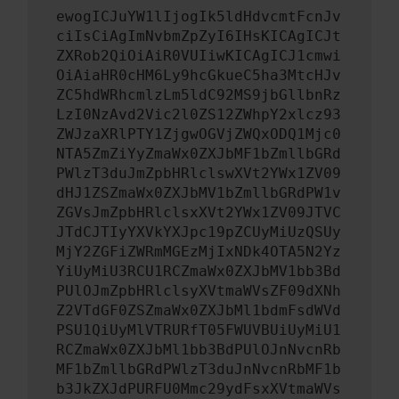
ewogICJuYW1lIjogIk5ldHdvcmtFcnJv
ciIsCiAgImNvbmZpZyI6IHsKICAgICJt
ZXRob2QiOiAiR0VUIiwKICAgICJ1cmwi
OiAiaHR0cHM6Ly9hcGkueC5ha3MtcHJv
ZC5hdWRhcmlzLm5ldC92MS9jbGllbnRz
LzI0NzAvd2Vic2l0ZS12ZWhpY2xlcz93
ZWJzaXRlPTY1ZjgwOGVjZWQxODQ1Mjc0
NTA5ZmZiYyZmaWx0ZXJbMF1bZmllbGRd
PWlzT3duJmZpbHRlclswXVt2YWx1ZV09
dHJ1ZSZmaWx0ZXJbMV1bZmllbGRdPW1v
ZGVsJmZpbHRlclsxXVt2YWx1ZV09JTVC
JTdCJTIyYXVkYXJpc19pZCUyMiUzQSUy
MjY2ZGFiZWRmMGEzMjIxNDk4OTA5N2Yz
YiUyMiU3RCU1RCZmaWx0ZXJbMV1bb3Bd
PUlOJmZpbHRlclsyXVtmaWVsZF09dXNh
Z2VTdGF0ZSZmaWx0ZXJbMl1bdmFsdWVd
PSU1QiUyMlVTRURfT05FWUVBUiUyMiU1
RCZmaWx0ZXJbMl1bb3BdPUlOJnNvcnRb
MF1bZmllbGRdPWlzT3duJnNvcnRbMF1b
b3JkZXJdPURFU0Mmc29ydFsxXVtmaWVs