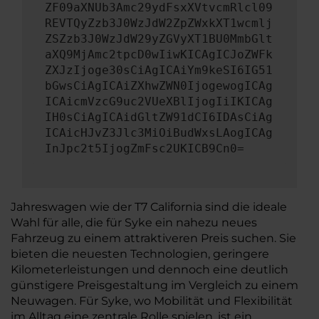
ZF09aXNUb3Amc29ydFsxXVtvcmRlcl09
REVTQyZzb3J0WzJdW2ZpZWxkXT1wcmlj
ZSZzb3J0WzJdW29yZGVyXT1BU0MmbGlt
aXQ9MjAmc2tpcD0wIiwKICAgICJoZWFk
ZXJzIjoge30sCiAgICAiYm9keSI6IG51
bGwsCiAgICAiZXhwZWN0IjogewogICAg
ICAicmVzcG9uc2VUeXBlIjogIiIKICAg
IH0sCiAgICAidGltZW91dCI6IDAsCiAg
ICAicHJvZ3Jlc3MiOiBudWxsLAogICAg
InJpc2t5IjogZmFsc2UKICB9Cn0=
Jahreswagen wie der T7 California sind die ideale
Wahl für alle, die für Syke ein nahezu neues
Fahrzeug zu einem attraktiveren Preis suchen. Sie
bieten die neuesten Technologien, geringere
Kilometerleistungen und dennoch eine deutlich
günstigere Preisgestaltung im Vergleich zu einem
Neuwagen. Für Syke, wo Mobilität und Flexibilität
im Alltag eine zentrale Rolle spielen, ist ein