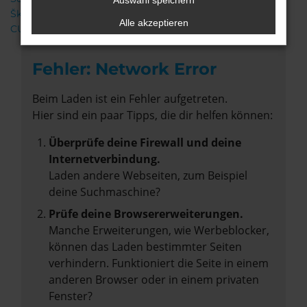
Auswahl speichern
Škoda
Alle akzeptieren
CUPRA
Fehler: Network Error
Beim Laden ist ein Fehler aufgetreten.
Hier sind ein paar Tipps, die dir helfen können:
Überprüfe deine Firewall und deine
Internetverbindung.
Laden andere Webseiten, zum Beispiel
deine Suchmaschine?
Prüfe deine Browsererweiterungen.
Manche Erweiterungen, wie Werbeblocker,
können das Laden bestimmter Seiten
verhindern. Funktioniert die Seite in einem
anderen Browser oder in einem privaten
Fenster?