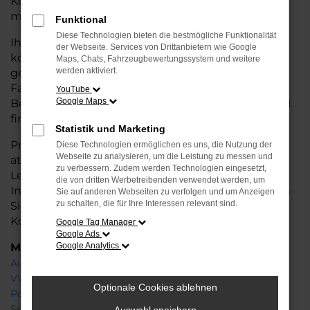
Konditionen. Ideal für alle, die hohe Qualität und
modernes Design zu einem fairen Preis möchten.
Funktional
Diese Technologien bieten die bestmögliche Funktionalität
Ihr VW Autohaus in der Nähe von Syke ist Ihr
der Webseite. Services von Drittanbietern wie Google
kompetenter Partner, wenn es um Jahreswagen
Maps, Chats, Fahrzeugbewertungssystem und weitere
werden aktiviert.
geht. Wir bieten Ihnen eine große Auswahl an
Fahrzeugen und stehen Ihnen mit fachkundiger
YouTube
Google Maps
Beratung zur Seite, damit Sie das passende Modell
finden.
Statistik und Marketing
Profitieren Sie von zusätzlichen
Services
wie
Diese Technologien ermöglichen es uns, die Nutzung der
Webseite zu analysieren, um die Leistung zu messen und
attraktiven Finanzierungsoptionen,
zu verbessern. Zudem werden Technologien eingesetzt,
Leasingangeboten und der bequemen
die von dritten Werbetreibenden verwendet werden, um
Inzahlungnahme Ihres alten Fahrzeugs. Besuchen
Sie auf anderen Webseiten zu verfolgen und um Anzeigen
zu schalten, die für Ihre Interessen relevant sind.
Sie uns und finden Sie Ihr Traumauto zu besten
Konditionen!
Google Tag Manager
Google Ads
Marken
Google Analytics
Audi
VW
Optionale Cookies ablehnen
Porsche
Seat