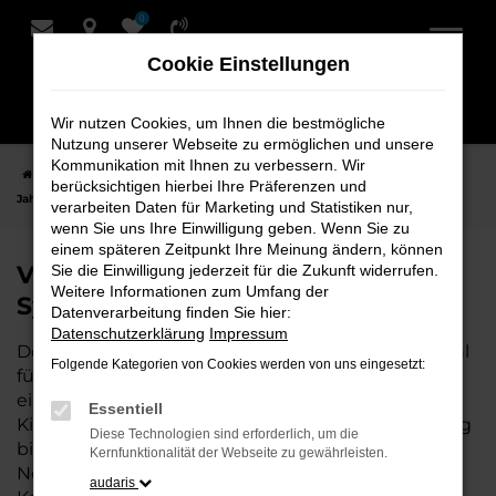
0
Zum
Hauptinhalt
Cookie Einstellungen
springen
Wir nutzen Cookies, um Ihnen die bestmögliche
Nutzung unserer Webseite zu ermöglichen und unsere
Kommunikation mit Ihnen zu verbessern. Wir
Startseite
Syke
VW
VW T7 California
VW T7 California
berücksichtigen hierbei Ihre Präferenzen und
Jahreswagen für Syke bei Schmidt + Koch
verarbeiten Daten für Marketing und Statistiken nur,
wenn Sie uns Ihre Einwilligung geben. Wenn Sie zu
einem späteren Zeitpunkt Ihre Meinung ändern, können
VW T7 California Jahreswagen für
Sie die Einwilligung jederzeit für die Zukunft widerrufen.
Weitere Informationen zum Umfang der
Syke bei Schmidt + Koch
Datenverarbeitung finden Sie hier:
Datenschutzerklärung
Impressum
Der T7 California Jahreswagen ist die perfekte Wahl
Folgende Kategorien von Cookies werden von uns eingesetzt:
für alle, die für Syke ein nahezu neues Fahrzeug zu
einem attraktiven Preis suchen. Mit nur wenigen
Essentiell
Kilometern und einer hervorragenden Ausstattung
Diese Technologien sind erforderlich, um die
bietet dieser Jahreswagen die Vorteile eines
Kernfunktionalität der Webseite zu gewährleisten.
Neuwagens, aber zu deutlich besseren
audaris