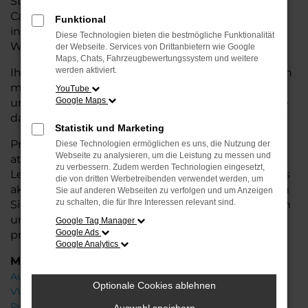
Stadtverkehr oder längere Fahrten – der T7
Caravelle bietet Ihnen höchsten Fahrkomfort,
Funktional
innovative Features und eine herausragende
Diese Technologien bieten die bestmögliche Funktionalität
Wirtschaftlichkeit.
der Webseite. Services von Drittanbietern wie Google
Maps, Chats, Fahrzeugbewertungssystem und weitere
werden aktiviert.
Ihr VW Autohaus in der Nähe von Syke steht Ihnen
mit einer breiten Auswahl an Neuwagen zur Seite
YouTube
Google Maps
und bietet Ihnen umfassende
Beratung
, damit Sie
das für Sie passende Fahrzeug finden.
Statistik und Marketing
Profitieren Sie von zusätzlichen Services wie
Diese Technologien ermöglichen es uns, die Nutzung der
Webseite zu analysieren, um die Leistung zu messen und
attraktiven Finanzierungsmöglichkeiten,
zu verbessern. Zudem werden Technologien eingesetzt,
Leasingangeboten und der Inzahlungnahme Ihres
die von dritten Werbetreibenden verwendet werden, um
aktuellen Fahrzeugs. Besuchen Sie uns und lassen
Sie auf anderen Webseiten zu verfolgen und um Anzeigen
zu schalten, die für Ihre Interessen relevant sind.
Sie sich von unseren Experten beraten – wir freuen
uns, Ihnen den perfekten Neuwagen zu
Google Tag Manager
Google Ads
präsentieren!
Google Analytics
Marken
Audi
Optionale Cookies ablehnen
VW
Porsche