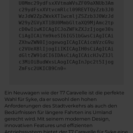
U0Mmc29ydFsxXVtmaWVsZF09aXNUb3Am
c29ydFsxXVtvcmRlcl09REVTQyZzb3J0
WzJdW2ZpZWxkXT1wcmljZSZzb3J0WzJd
W29yZGVyXT1BU0MmbGltaXQ9MjAmc2tp
cD0wIiwKICAgICJoZWFkZXJzIjoge30s
CiAgICAiYm9keSI6IG51bGwsCiAgICAi
ZXhwZWN0IjogewogICAgICAicmVzcG9u
c2VUeXBlIjogIiIKICAgIH0sCiAgICAi
dGltZW91dCI6IDAsCiAgICAicHJvZ3Jl
c3MiOiBudWxsLAogICAgInJpc2t5Ijog
ZmFsc2UKICB9Cn0=
Ein Neuwagen wie der T7 Caravelle ist die perfekte
Wahl für Syke, da er sowohl den hohen
Anforderungen des Stadtverkehrs als auch den
Bedürfnissen für längere Fahrten ins Umland
gerecht wird. Mit seinem modernen Design,
innovativen Features und effizienten
Antriebssystem bietet der T7 Caravelle für Syke eine