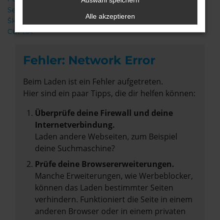
Auswahl speichern
Seat
Alle akzeptieren
Škoda
CUPRA
Fehler: Network Error
Beim Laden ist ein Fehler aufgetreten.
Hier sind ein paar Tipps, die dir helfen können:
Überprüfe deine Firewall und deine
Internetverbindung.
Laden andere Webseiten, zum Beispiel
deine Suchmaschine?
Prüfe deine Browsererweiterungen.
Manche Erweiterungen, wie Werbeblocker,
können das Laden bestimmter Seiten
verhindern. Funktioniert die Seite in einem
anderen Browser oder in einem privaten