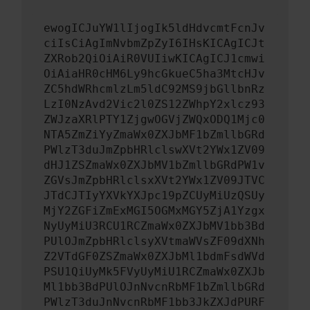
ewogICJuYW1lIjogIk5ldHdvcmtFcnJv
ciIsCiAgImNvbmZpZyI6IHsKICAgICJt
ZXRob2QiOiAiR0VUIiwKICAgICJ1cmwi
OiAiaHR0cHM6Ly9hcGkueC5ha3MtcHJv
ZC5hdWRhcmlzLm5ldC92MS9jbGllbnRz
LzI0NzAvd2Vic2l0ZS12ZWhpY2xlcz93
ZWJzaXRlPTY1ZjgwOGVjZWQxODQ1Mjc0
NTA5ZmZiYyZmaWx0ZXJbMF1bZmllbGRd
PWlzT3duJmZpbHRlclswXVt2YWx1ZV09
dHJ1ZSZmaWx0ZXJbMV1bZmllbGRdPW1v
ZGVsJmZpbHRlclsxXVt2YWx1ZV09JTVC
JTdCJTIyYXVkYXJpc19pZCUyMiUzQSUy
MjY2ZGFiZmExMGI5OGMxMGY5ZjA1Yzgx
NyUyMiU3RCU1RCZmaWx0ZXJbMV1bb3Bd
PUlOJmZpbHRlclsyXVtmaWVsZF09dXNh
Z2VTdGF0ZSZmaWx0ZXJbMl1bdmFsdWVd
PSU1QiUyMk5FVyUyMiU1RCZmaWx0ZXJb
Ml1bb3BdPUlOJnNvcnRbMF1bZmllbGRd
PWlzT3duJnNvcnRbMF1bb3JkZXJdPURF