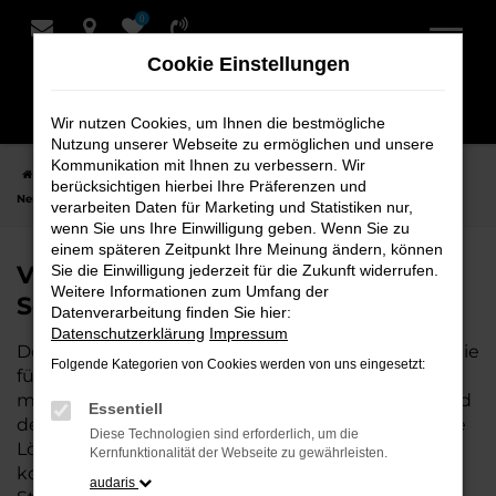
0
Zum
Hauptinhalt
Cookie Einstellungen
springen
Wir nutzen Cookies, um Ihnen die bestmögliche
Nutzung unserer Webseite zu ermöglichen und unsere
Kommunikation mit Ihnen zu verbessern. Wir
Startseite
Syke
VW
VW T7 Caravelle
VW T7 Caravelle
berücksichtigen hierbei Ihre Präferenzen und
Neuwagen bei Schmidt + Koch für Syke
verarbeiten Daten für Marketing und Statistiken nur,
wenn Sie uns Ihre Einwilligung geben. Wenn Sie zu
einem späteren Zeitpunkt Ihre Meinung ändern, können
VW T7 Caravelle Neuwagen bei
Sie die Einwilligung jederzeit für die Zukunft widerrufen.
Weitere Informationen zum Umfang der
Schmidt + Koch für Syke
Datenverarbeitung finden Sie hier:
Datenschutzerklärung
Impressum
Der VW T7 Caravelle ist die perfekte Wahl für alle, die
Folgende Kategorien von Cookies werden von uns eingesetzt:
für Syke einen Neuwagen suchen. Mit seiner
modernen Technik, seinem effizienten Antrieb und
Essentiell
dem stilvollen Design ist der T7 Caravelle die ideale
Diese Technologien sind erforderlich, um die
Lösung für jeden, der ein zuverlässiges und
Kernfunktionalität der Webseite zu gewährleisten.
komfortables Fahrzeug möchte. Egal, ob für den
audaris