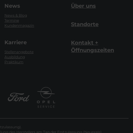
News
Über uns
News & Blog
Termine
Standorte
Kundenmagazin
Karriere
Kontakt +
Öffnungszeiten
Stellenangebote
Ausbildung
Praktikum
tzulassung).
ung des Herstellers am Tag der Erstzulassung (Neupreis).