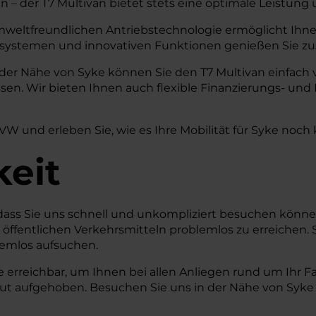
– der T7 Multivan bietet stets eine optimale Leistung 
mweltfreundlichen Antriebstechnologie ermöglicht Ihnen 
nzsystemen und innovativen Funktionen genießen Sie zus
der Nähe von Syke können Sie den T7 Multivan einfach 
n. Wir bieten Ihnen auch flexible Finanzierungs- und 
 VW und erleben Sie, wie es Ihre Mobilität für Syke noch
keit
r, dass Sie uns schnell und unkompliziert besuchen kö
t öffentlichen Verkehrsmitteln problemlos zu erreichen. 
lemlos aufsuchen.
e erreichbar, um Ihnen bei allen Anliegen rund um Ihr F
 gut aufgehoben. Besuchen Sie uns in der Nähe von Syke