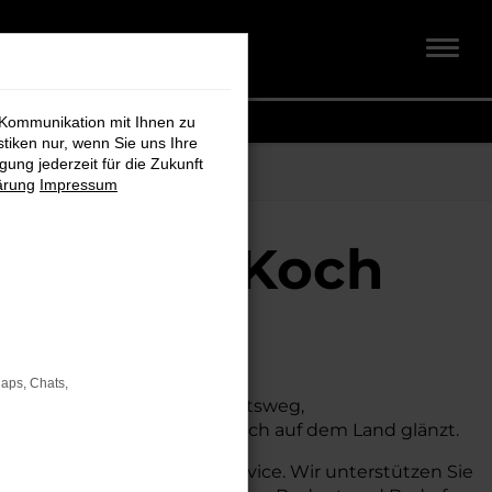
 Kommunikation mit Ihnen zu
stiken nur, wenn Sie uns Ihre
ung jederzeit für die Zukunft
ärung
Impressum
chmidt + Koch
Maps, Chats,
n. Ob für den täglichen Arbeitsweg,
s sowohl in der Stadt als auch auf dem Land glänzt.
fassende Beratung und Service. Wir unterstützen Sie