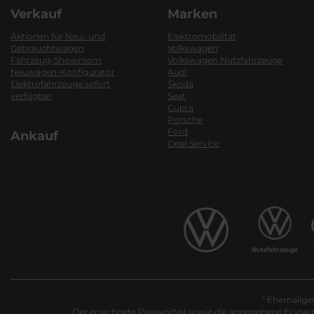
Verkauf
Marken
Aktionen für Neu- und
Elektromobilität
Gebrauchtwagen
Volkswagen
Fahrzeug-Showroom
Volkswagen Nutzfahrzeuge
Neuwagen-Konfigurator
Audi
Elektrofahrzeuge sofort
Škoda
verfügbar
Seat
Cupra
Porsche
Ford
Ankauf
Opel Service
Ehemaliger 
1
Der errechnete Preisvorteil sowie die angegebene Erspar