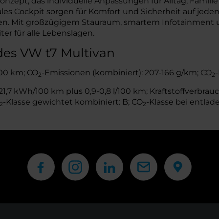
nzept, das individuelle Anpassungen für Alltag, Familie
s Cockpit sorgen für Komfort und Sicherheit auf jedem K
hren. Mit großzügigem Stauraum, smartem Infotainment 
ter für alle Lebenslagen.
des VW t7 Multivan
/100 km; CO
-Emissionen (kombiniert): 207-166 g/km; CO
-
2
2
,7 kWh/100 km plus 0,9-0,8 l/100 km; Kraftstoffverbrauch
-Klasse gewichtet kombiniert: B; CO
-Klasse bei entlade
2
2