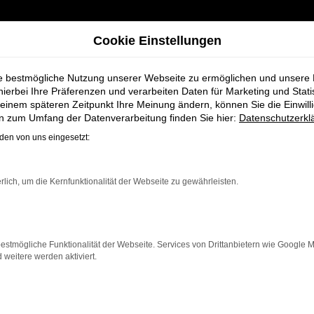
Cookie Einstellungen
ie bestmögliche Nutzung unserer Webseite zu ermöglichen und unsere
hierbei Ihre Präferenzen und verarbeiten Daten für Marketing und Stati
einem späteren Zeitpunkt Ihre Meinung ändern, können Sie die Einwillig
r Syke
en zum Umfang der Datenverarbeitung finden Sie hier:
Datenschutzerkl
en von uns eingesetzt:
Fahrzeuge bei S
rlich, um die Kernfunktionalität der Webseite zu gewährleisten.
estmögliche Funktionalität der Webseite. Services von Drittanbietern wie Google 
eitere werden aktiviert.
Syke, die ein zuverlässiges und modernes Fahrzeug suche
van bietet Komfort, Effizienz und modernes Design, da
neben einer breiten Auswahl an VW Fahrzeugen auch um