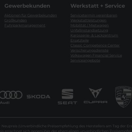
Gewerbekunden
Werkstatt + Service
Aktionen für Gewerbekunden
Servicetermin vereinbaren
Großkunden
Werkstattleistungen
Fuhrparkmanagement
Mobilität / Mietwagen
Unfallinstandsetzung
Karosserie- & Lackzentrum
Ersatzteile
Classic Competence Center
Verischerungsdienste
Volkswagen Financial Service
Serviceangebote
Neupreis (Unverbindliche Preisempfehlung des Herstellers am Tag der Ers
nis errechnet sich gegenüber der ehemaligen unverbindlichen Preisempfehl