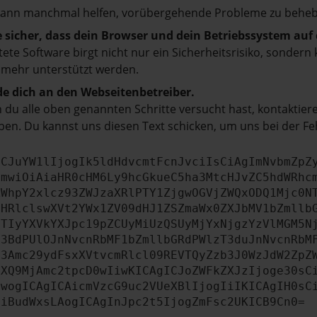
kann manchmal helfen, vorübergehende Probleme zu beheb
e sicher, dass dein Browser und dein Betriebssystem au
tete Software birgt nicht nur ein Sicherheitsrisiko, sonde
 mehr unterstützt werden.
e dich an den Webseitenbetreiber.
du alle oben genannten Schritte versucht hast, kontaktier
en. Du kannst uns diesen Text schicken, um uns bei der Fe
ICJuYW1lIjogIk5ldHdvcmtFcnJvciIsCiAgImNvbmZpZ
cmwiOiAiaHR0cHM6Ly9hcGkueC5ha3MtcHJvZC5hdWRhc
ZWhpY2xlcz93ZWJzaXRlPTY1ZjgwOGVjZWQxODQ1Mjc0N
bHRlclswXVt2YWx1ZV09dHJ1ZSZmaWx0ZXJbMV1bZmllb
JTIyYXVkYXJpc19pZCUyMiUzQSUyMjYxNjgzYzVlMGM5N
b3BdPUlOJnNvcnRbMF1bZmllbGRdPWlzT3duJnNvcnRbM
b3Amc29ydFsxXVtvcmRlcl09REVTQyZzb3J0WzJdW2ZpZ
aXQ9MjAmc2tpcD0wIiwKICAgICJoZWFkZXJzIjoge30sC
ewogICAgICAicmVzcG9uc2VUeXBlIjogIiIKICAgIH0sC
OiBudWxsLAogICAgInJpc2t5IjogZmFsc2UKICB9Cn0=