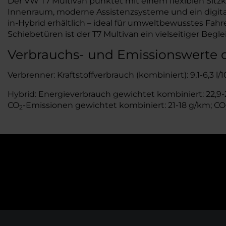
Der VW T7 Multivan punktet mit einem flexiblen Sitzko
Innenraum, moderne Assistenzsysteme und ein digitale
in-Hybrid erhältlich – ideal für umweltbewusstes Fa
Schiebetüren ist der T7 Multivan ein vielseitiger Beglei
Verbrauchs- und Emissionswerte 
Verbrenner: Kraftstoffverbrauch (kombiniert): 9,1-6,3 l
Hybrid: Energieverbrauch gewichtet kombiniert: 22,9-21
CO
-Emissionen gewichtet kombiniert: 21-18 g/km; CO
2