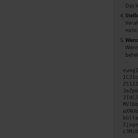
Das 
Stell
Veral
nicht
Wend
Wenn 
beheb
ewog
ICJ1
ZS12
JmZp
JTdC
MV1b
aXNU
bGlt
Ijog
c3Mi