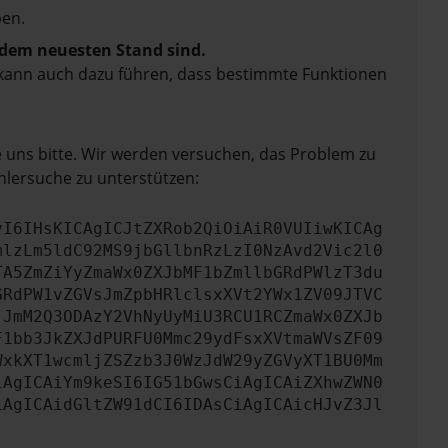
en.
f dem neuesten Stand sind.
rn kann auch dazu führen, dass bestimmte Funktionen
e uns bitte. Wir werden versuchen, das Problem zu
hlersuche zu unterstützen:
yI6IHsKICAgICJtZXRob2QiOiAiR0VUIiwKICAg
mlzLm5ldC92MS9jbGllbnRzLzI0NzAvd2Vic2l0
TA5ZmZiYyZmaWx0ZXJbMF1bZmllbGRdPWlzT3du
GRdPW1vZGVsJmZpbHRlclsxXVt2YWx1ZV09JTVC
jJmM2Q3ODAzY2VhNyUyMiU3RCU1RCZmaWx0ZXJb
F1bb3JkZXJdPURFU0Mmc29ydFsxXVtmaWVsZF09
WxkXT1wcmljZSZzb3J0WzJdW29yZGVyXT1BU0Mm
iAgICAiYm9keSI6IG51bGwsCiAgICAiZXhwZWN0
iAgICAidGltZW91dCI6IDAsCiAgICAicHJvZ3Jl