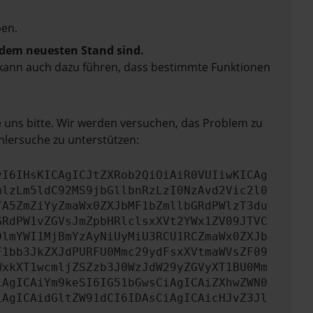
en.
f dem neuesten Stand sind.
rn kann auch dazu führen, dass bestimmte Funktionen
e uns bitte. Wir werden versuchen, das Problem zu
hlersuche zu unterstützen:
yI6IHsKICAgICJtZXRob2QiOiAiR0VUIiwKICAg
mlzLm5ldC92MS9jbGllbnRzLzI0NzAvd2Vic2l0
TA5ZmZiYyZmaWx0ZXJbMF1bZmllbGRdPWlzT3du
GRdPW1vZGVsJmZpbHRlclsxXVt2YWx1ZV09JTVC
DlmYWI1MjBmYzAyNiUyMiU3RCU1RCZmaWx0ZXJb
F1bb3JkZXJdPURFU0Mmc29ydFsxXVtmaWVsZF09
WxkXT1wcmljZSZzb3J0WzJdW29yZGVyXT1BU0Mm
iAgICAiYm9keSI6IG51bGwsCiAgICAiZXhwZWN0
iAgICAidGltZW91dCI6IDAsCiAgICAicHJvZ3Jl