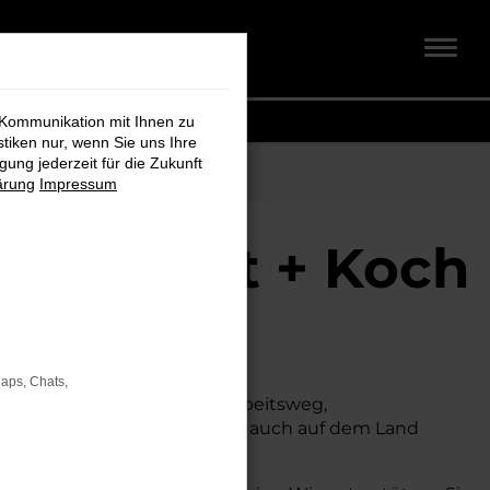
 Kommunikation mit Ihnen zu
stiken nur, wenn Sie uns Ihre
ung jederzeit für die Zukunft
ärung
Impressum
i Schmidt + Koch
Maps, Chats,
hen. Ob für den täglichen Arbeitsweg,
 das sowohl in der Stadt als auch auf dem Land