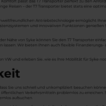
Komfort passt das T7 Transporter perfekt zu den Anfor
ge Reisen – der T7 Transporter bietet stets eine optim
weltfreundlichen Antriebstechnologie ermöglicht Ihnen 
sistenzsystemen und innovativen Funktionen genießen S
 der Nähe von Syke können Sie den T7 Transporter einfa
lassen. Wir bieten Ihnen auch flexible Finanzierungs-
on VW und erleben Sie, wie es Ihre Mobilität für Syke n
keit
r, dass Sie uns schnell und unkompliziert besuchen kö
t öffentlichen Verkehrsmitteln problemlos zu erreichen. 
lemlos aufsuchen.