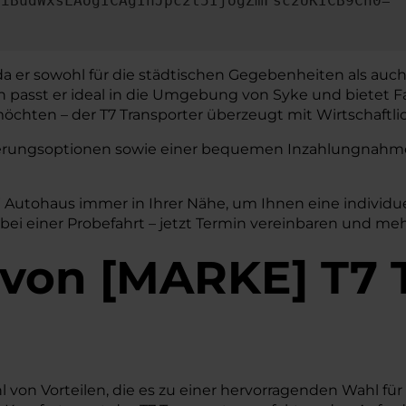
OiBudWxsLAogICAgInJpc2t5IjogZmFsc2UKICB9Cn0=
 da er sowohl für die städtischen Gegebenheiten als auch
gn passt er ideal in die Umgebung von Syke und bietet F
chten – der T7 Transporter überzeugt mit Wirtschaftlich
nzierungsoptionen sowie einer bequemen Inzahlungnahme 
W Autohaus immer in Ihrer Nähe, um Ihnen eine individu
bei einer Probefahrt – jetzt Termin vereinbaren und meh
von
[
MARKE
]
T7 
 von Vorteilen, die es zu einer hervorragenden Wahl für 