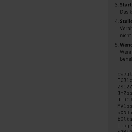
Start
Das 
Stell
Veral
nicht
Wend
Wenn 
beheb
ewog
ICJ1
ZS12
JmZp
JTdC
MV1b
aXNU
bGlt
Ijog