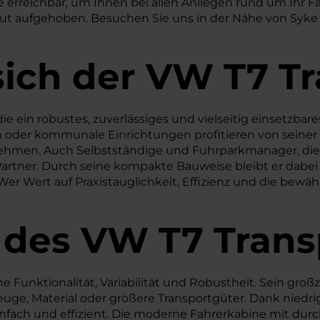
e erreichbar, um Ihnen bei allen Anliegen rund um Ihr F
 gut aufgehoben. Besuchen Sie uns in der Nähe von Syke
sich der VW T7 T
, die ein robustes, zuverlässiges und vielseitig einsetz
n oder kommunale Einrichtungen profitieren von seine
ehmen. Auch Selbstständige und Fuhrparkmanager, die e
 Partner. Durch seine kompakte Bauweise bleibt er dabe
r Wert auf Praxistauglichkeit, Effizienz und die bewähr
 des
VW
T7 Trans
Funktionalität, Variabilität und Robustheit. Sein großz
euge, Material oder größere Transportgüter. Dank niedri
nfach und effizient. Die moderne Fahrerkabine mit du