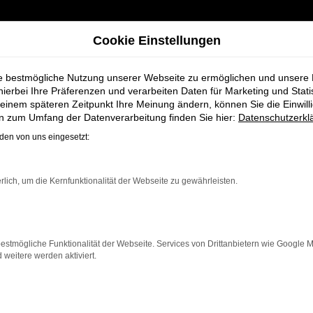
Cookie Einstellungen
ie bestmögliche Nutzung unserer Webseite zu ermöglichen und unsere
hierbei Ihre Präferenzen und verarbeiten Daten für Marketing und Stati
einem späteren Zeitpunkt Ihre Meinung ändern, können Sie die Einwillig
 für Syke
en zum Umfang der Datenverarbeitung finden Sie hier:
Datenschutzerkl
en von uns eingesetzt:
er Fahrzeuge be
rlich, um die Kernfunktionalität der Webseite zu gewährleisten.
estmögliche Funktionalität der Webseite. Services von Drittanbietern wie Google 
eitere werden aktiviert.
in Syke, die ein zuverlässiges und modernes Fahrzeug suc
sporter bietet Komfort, Effizienz und modernes Design,