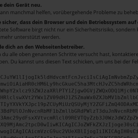
e dein Gerät neu.
kann manchmal helfen, vorübergehende Probleme zu beheb
e sicher, dass dein Browser und dein Betriebssystem au
tete Software birgt nicht nur ein Sicherheitsrisiko, sonde
 mehr unterstützt werden.
e dich an den Webseitenbetreiber.
du alle oben genannten Schritte versucht hast, kontaktier
en. Du kannst uns diesen Text schicken, um uns bei der Fe
ICJuYW1lIjogIk5ldHdvcmtFcnJvciIsCiAgImNvbmZpZ
cmwiOiAiaHR0cHM6Ly9hcGkueC5ha3MtcHJvZC5hdWRhc
ZWhpY2xlcz93ZWJzaXRlPTY1ZjgwOGVjZWQxODQ1Mjc0N
bHRlclswXVt2YWx1ZV09dHJ1ZSZmaWx0ZXJbMV1bZmllb
JTIyYXVkYXJpc19pZCUyMiUzQSUyMjY2ZGFiZmQ4ODAxM
b3BdPUlOJnNvcnRbMF1bZmllbGRdPWlzT3duJnNvcnRbM
b3Amc29ydFsxXVtvcmRlcl09REVTQyZzb3J0WzJdW2ZpZ
aXQ9MjAmc2tpcD0wIiwKICAgICJoZWFkZXJzIjoge30sC
ewogICAgICAicmVzcG9uc2VUeXBlIjogIiIKICAgIH0sC