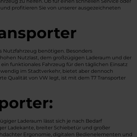
ahrzeug zu helfen. Ob für einen schnellen Service oder
 und profitieren Sie von unserer ausgezeichneten
ransporter
bares Nutzfahrzeug benötigen. Besonders
r hohen Nutzlast, dem großzügigen Laderaum und der
in funktionales Fahrzeug für den täglichen Einsatz
i wendig im Stadtverkehr, bietet aber dennoch
te Qualität von VW legt, ist mit dem T7 Transporter
porter:
ügiger Laderaum lässt sich je nach Bedarf
ger Ladekante, breiter Schiebetür und großer
rchdachter Ergonomie, digitalen Bedienelementen und