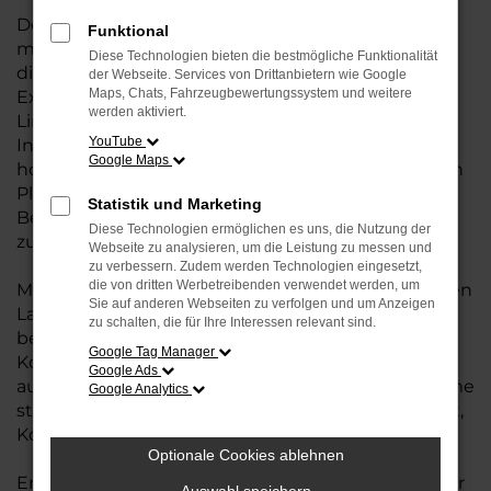
Der ID. 3 Neo setzt neue Maßstäbe mit seinem
Funktional
modernen, klaren Design und einer Ausstattung,
Diese Technologien bieten die bestmögliche Funktionalität
die den Alltag noch angenehmer macht. Das
der Webseite. Services von Drittanbietern wie Google
Maps, Chats, Fahrzeugbewertungssystem und weitere
Exterieur überzeugt mit einer selbstbewussten
werden aktiviert.
Linienführung und einem stilvollen Auftritt. Im
YouTube
Innenraum erwartet Sie eine neue Gestaltung mit
Google Maps
hochwertigen Materialien und einem großzügigen
Platzangebot. Große Displays und eine intuitive
Statistik und Marketing
Bedienung sorgen dafür, dass Sie sich sofort
Diese Technologien ermöglichen es uns, die Nutzung der
zurechtfinden.
Webseite zu analysieren, um die Leistung zu messen und
zu verbessern. Zudem werden Technologien eingesetzt,
die von dritten Werbetreibenden verwendet werden, um
Mit leistungsstarker Elektrotechnologie und kurzen
Sie auf anderen Webseiten zu verfolgen und um Anzeigen
Ladepausen wird das Fahren im ID. 3 Neo
zu schalten, die für Ihre Interessen relevant sind.
besonders entspannt. Der leise E-Antrieb sorgt für
Google Tag Manager
Komfort auf jeder Fahrt – egal ob in der Stadt oder
Google Ads
auf längeren Strecken. Innovative Assistenzsysteme
Google Analytics
stehen Ihnen auf Wunsch zur Seite, um Sicherheit,
Komfort und Parken noch einfacher zu machen.
Optionale Cookies ablehnen
Erleben Sie den neuen VW ID. 3 Neo – Ihr perfekter