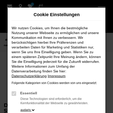
0
Zum
Hauptinhalt
Cookie Einstellungen
springen
Wir nutzen Cookies, um Ihnen die bestmögliche
Nutzung unserer Webseite zu ermöglichen und unsere
Kommunikation mit Ihnen zu verbessern. Wir
Startseite
Verkauf
Aktionen für Neu- und Gebrauchtwagen
Der
berücksichtigen hierbei Ihre Präferenzen und
neue ID. 3 Neo
verarbeiten Daten für Marketing und Statistiken nur,
wenn Sie uns Ihre Einwilligung geben. Wenn Sie zu
einem späteren Zeitpunkt Ihre Meinung ändern, können
Der neue ID. 3 Neo
Sie die Einwilligung jederzeit für die Zukunft widerrufen.
Weitere Informationen zum Umfang der
Datenverarbeitung finden Sie hier:
Ab sofort bestellbar
Datenschutzerklärung
Impressum
Folgende Kategorien von Cookies werden von uns eingesetzt:
Essentiell
Diese Technologien sind erforderlich, um die
Kernfunktionalität der Webseite zu gewährleisten.
Der neue ID. 3 Neo – Klar im Design.
Stark im Alltag.
audaris