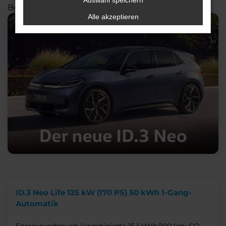
Auswahl speichern
Begleiter für die Zukunft der Mobilität
Alle akzeptieren
ID.3 Neo Life 125 kW (170 PS) 50 kWh 1-Gang-
Automatik
Energieverbrauch (kombiniert): 15,1 kWh/100 km; CO₂-