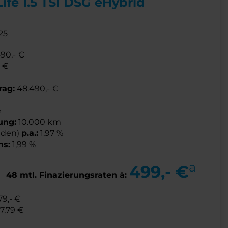
Life 1.5 TSI DSG eHybrid
25
90,- €
- €
rag:
48.490,- €
e
ung:
10.000 km
nden)
p.a.:
1,97 %
ns:
1,99 %
a
499,- €
48 mtl. Finazierungsraten à:
79,- €
17,79 €