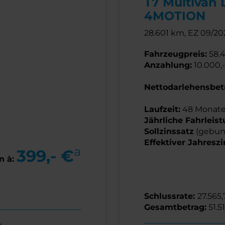
T7 Multivan 
4MOTION
28.601 km, EZ 09/20
Fahrzeugpreis
:
58.4
Anzahlung:
10.000,
Nettodarlehensbet
Laufzeit:
48 Monat
Jährliche Fahrleist
Sollzinssatz
(gebu
Effektiver Jahreszi
a
399,- €
n à:
Schlussrate:
27.565,
Gesamtbetrag:
51.5