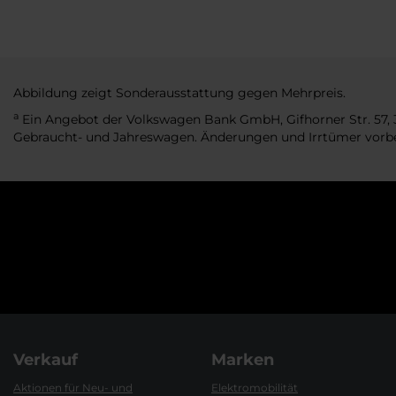
Abbildung zeigt Sonderausstattung gegen Mehrpreis.
a
Ein Angebot der Volkswagen Bank GmbH, Gifhorner Str. 57, 3
Gebraucht- und Jahreswagen. Änderungen und Irrtümer vorbeha
Verkauf
Marken
Aktionen für Neu- und
Elektromobilität