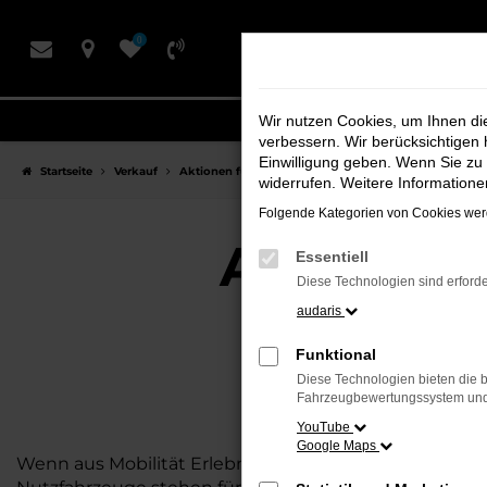
Zum
0
Hauptinhalt
springen
Wir nutzen Cookies, um Ihnen d
verbessern. Wir berücksichtigen 
Einwilligung geben. Wenn Sie zu 
Startseite
Verkauf
Aktionen für Neu- und Gebrauchtwagen
Aktuelle
widerrufen. Weitere Information
Folgende Kategorien von Cookies werd
Aktuelle
Essentiell
Diese Technologien sind erforde
audaris
Funktional
Diese Technologien bieten die b
Fahrzeugbewertungssystem und w
YouTube
Google Maps
Wenn aus Mobilität Erlebnis wird: Die zertifizierten