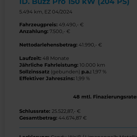
ID. Buzz Pro 150 kW (204 PS)
5.494 km, EZ 04/2024
Fahrzeugpreis
:
49.490,- €
Anzahlung:
7.500,- €
Nettodarlehensbetrag:
41.990,- €
Laufzeit:
48 Monate
Jährliche Fahrleistung:
10.000 km
Sollzinssatz
(gebunden)
p.a.:
1,97 %
Effektiver Jahreszins:
1,99 %
48 mtl. Finazierungsrate
Schlussrate:
25.522,87,- €
Gesamtbetrag:
44.674,87 €