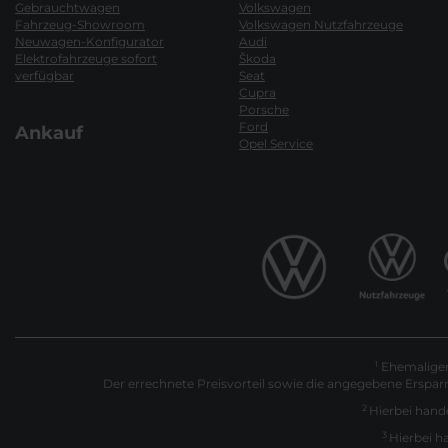
Gebrauchtwagen
Volkswagen
Fahrzeug-Showroom
Volkswagen Nutzfahrzeuge
Neuwagen-Konfigurator
Audi
Elektrofahrzeuge sofort
Škoda
verfügbar
Seat
Cupra
Porsche
Ford
Ankauf
Opel Service
Ehemaliger 
1
Der errechnete Preisvorteil sowie die angegebene Erspar
2
Hierbei hande
3
Hierbei h