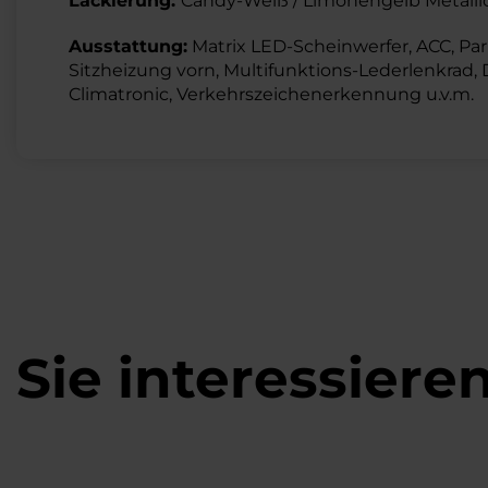
Lackierung:
Candy-Weiß / Limonengelb Metalli
Ausstattung:
Matrix LED-Scheinwerfer, ACC, Park
Sitzheizung vorn, Multifunktions-Lederlenkrad,
Climatronic, Verkehrszeichenerkennung u.v.m.
Sie interessiere