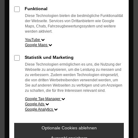
Funktional
Diese Technologien bieten die bestmögliche Funktionalität
der Webseite. Services von Drittanbietern wie Google
Maps, Chats, Fahrzeugbewertungssystem und weitere
werden aktiviert.
YouTube
Google Maps
Statistik und Marketing
Diese Technologien ermöglichen es uns, die Nutzung der
Webseite zu analysieren, um die Leistung zu messen und
zu verbessern. Zudem werden Technologien eingesetzt,
die von dritten Werbetreibenden verwendet werden, um
Sie auf anderen Webseiten zu verfolgen und um Anzeigen
zu schalten, die für Ihre Interessen relevant sind.
Google Tag Manager
Google Ads
Google Analytics
Es wird versucht, Inhalte von
www.vw-shop-zubehoer.de
zu
laden. Dabei können Daten an Dritte weitergegeben werden.
Optionale Cookies ablehnen
Wenn Sie damit einverstanden sind, klicken Sie bitte auf
"Bestätigen".