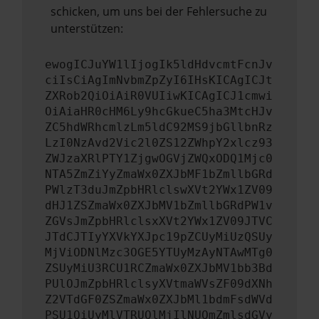
schicken, um uns bei der Fehlersuche zu
unterstützen:
ewogICJuYW1lIjogIk5ldHdvcmtFcnJv
ciIsCiAgImNvbmZpZyI6IHsKICAgICJt
ZXRob2QiOiAiR0VUIiwKICAgICJ1cmwi
OiAiaHR0cHM6Ly9hcGkueC5ha3MtcHJv
ZC5hdWRhcmlzLm5ldC92MS9jbGllbnRz
LzI0NzAvd2Vic2l0ZS12ZWhpY2xlcz93
ZWJzaXRlPTY1ZjgwOGVjZWQxODQ1Mjc0
NTA5ZmZiYyZmaWx0ZXJbMF1bZmllbGRd
PWlzT3duJmZpbHRlclswXVt2YWx1ZV09
dHJ1ZSZmaWx0ZXJbMV1bZmllbGRdPW1v
ZGVsJmZpbHRlclsxXVt2YWx1ZV09JTVC
JTdCJTIyYXVkYXJpc19pZCUyMiUzQSUy
MjViODNlMzc3OGE5YTUyMzAyNTAwMTg0
ZSUyMiU3RCU1RCZmaWx0ZXJbMV1bb3Bd
PUlOJmZpbHRlclsyXVtmaWVsZF09dXNh
Z2VTdGF0ZSZmaWx0ZXJbMl1bdmFsdWVd
PSU1QiUyMlVTRUQlMjIlNUQmZmlsdGVy