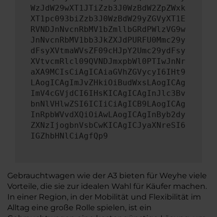
WzJdW29wXT1JTiZzb3J0WzBdW2ZpZWxk
XT1pc093biZzb3J0WzBdW29yZGVyXT1E
RVNDJnNvcnRbMV1bZmllbGRdPWlzVG9w
JnNvcnRbMV1bb3JkZXJdPURFU0Mmc29y
dFsyXVtmaWVsZF09cHJpY2Umc29ydFsy
XVtvcmRlcl09QVNDJmxpbWl0PTIwJnNr
aXA9MCIsCiAgICAiaGVhZGVycyI6IHt9
LAogICAgImJvZHkiOiBudWxsLAogICAg
ImV4cGVjdCI6IHsKICAgICAgInJlc3Bv
bnNlVHlwZSI6ICIiCiAgICB9LAogICAg
InRpbWVvdXQiOiAwLAogICAgInByb2dy
ZXNzIjogbnVsbCwKICAgICJyaXNreSI6
IGZhbHNlCiAgfQp9
Gebrauchtwagen wie der A3 bieten für Weyhe viele
Vorteile, die sie zur idealen Wahl für Käufer machen.
In einer Region, in der Mobilität und Flexibilität im
Alltag eine große Rolle spielen, ist ein