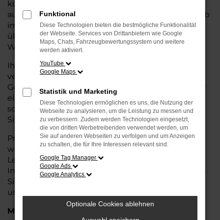
kostengünstige Alternative zum Neuwagen, ohne
auf Komfort und Qualität verzichten zu müssen. Ob
Funktional
im Stadtverkehr oder für längere Fahrten, der A3
Diese Technologien bieten die bestmögliche Funktionalität
der Webseite. Services von Drittanbietern wie Google
überzeugt durch Fahrkomfort, Sicherheit und
Maps, Chats, Fahrzeugbewertungssystem und weitere
Wirtschaftlichkeit.
werden aktiviert.
YouTube
Ihr Audi Autohaus in Weyhe ist Ihr
Google Maps
vertrauenswürdiger Partner, wenn es um
Gebrauchtwagen geht. Wir bieten Ihnen nicht nur
Statistik und Marketing
eine große Auswahl an geprüften Fahrzeugen,
Diese Technologien ermöglichen es uns, die Nutzung der
sondern auch eine fachkundige Beratung, damit
Webseite zu analysieren, um die Leistung zu messen und
Sie das für Sie passende Modell finden.
zu verbessern. Zudem werden Technologien eingesetzt,
die von dritten Werbetreibenden verwendet werden, um
Sie auf anderen Webseiten zu verfolgen und um Anzeigen
Profitieren Sie von unseren zusätzlichen
Services
zu schalten, die für Ihre Interessen relevant sind.
wie attraktiven Finanzierungsmöglichkeiten,
Google Tag Manager
Leasingangeboten und der bequemen
Google Ads
Inzahlungnahme Ihres alten Fahrzeugs. Besuchen
Google Analytics
Sie uns und überzeugen Sie sich von der Qualität
und dem Service, den wir Ihnen bieten!
Optionale Cookies ablehnen
Marken