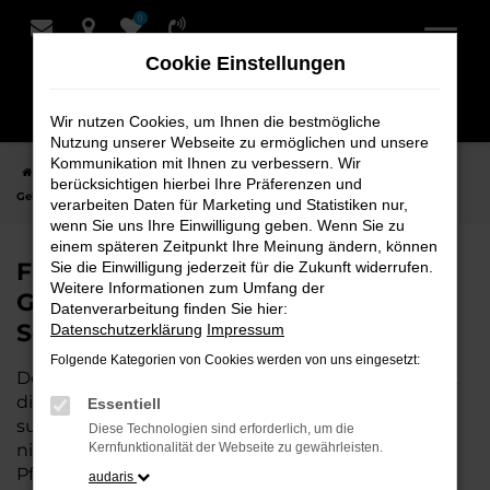
0
Zum
Hauptinhalt
Cookie Einstellungen
springen
Wir nutzen Cookies, um Ihnen die bestmögliche
Nutzung unserer Webseite zu ermöglichen und unsere
Kommunikation mit Ihnen zu verbessern. Wir
Startseite
Weyhe
Audi
Audi A3
Finden Sie Ihren Audi A3
berücksichtigen hierbei Ihre Präferenzen und
Gebrauchtwagen für Weyhe bei Schmidt + Koch
verarbeiten Daten für Marketing und Statistiken nur,
wenn Sie uns Ihre Einwilligung geben. Wenn Sie zu
einem späteren Zeitpunkt Ihre Meinung ändern, können
Finden Sie Ihren Audi A3
Sie die Einwilligung jederzeit für die Zukunft widerrufen.
Weitere Informationen zum Umfang der
Gebrauchtwagen für Weyhe bei
Datenverarbeitung finden Sie hier:
Schmidt + Koch
Datenschutzerklärung
Impressum
Folgende Kategorien von Cookies werden von uns eingesetzt:
Der Audi A3 ist die perfekte Wahl für alle in Weyhe,
die ein zuverlässiges und modernes Fahrzeug
Essentiell
suchen.
Mit seiner erstklassigen Ausstattung, der
Diese Technologien sind erforderlich, um die
niedrigen Laufleistung und der ausgezeichneten
Kernfunktionalität der Webseite zu gewährleisten.
Pflege ist dieser Gebrauchtwagen eine
audaris