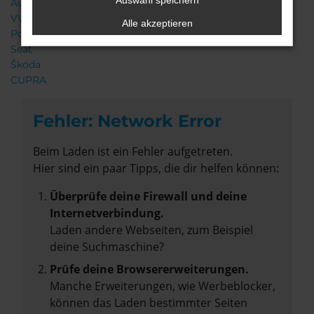
Auswahl speichern
Audi
VW
Alle akzeptieren
Porsche
Seat
Škoda
CUPRA
Fehler: Network Error
Beim Laden ist ein Fehler aufgetreten.
Hier sind ein paar Tipps, die dir helfen können:
Überprüfe deine Firewall und deine
Internetverbindung.
Laden andere Webseiten, zum Beispiel
deine Suchmaschine?
Prüfe deine Browsererweiterungen.
Manche Erweiterungen, wie Werbeblocker,
können das Laden bestimmter Seiten