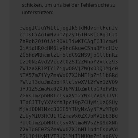
schicken, um uns bei der Fehlersuche zu
unterstützen:
ewogICJuYW1lIjogIk5ldHdvcmtFcnJv
ciIsCiAgImNvbmZpZyI6IHsKICAgICJt
ZXRob2QiOiAiR0VUIiwKICAgICJ1cmwi
OiAiaHR0cHM6Ly9hcGkueC5ha3MtcHJv
ZC5hdWRhcmlzLm5ldC92MS9jbGllbnRz
LzI0NzAvd2Vic2l0ZS12ZWhpY2xlcz93
ZWJzaXRlPTY1ZjgwOGVjZWQxODQ1Mjc0
NTA5ZmZiYyZmaWx0ZXJbMF1bZmllbGRd
PWlzT3duJmZpbHRlclswXVt2YWx1ZV09
dHJ1ZSZmaWx0ZXJbMV1bZmllbGRdPW1v
ZGVsJmZpbHRlclsxXVt2YWx1ZV09JTVC
JTdCJTIyYXVkYXJpc19pZCUyMiUzQSUy
MjViODNlMzc3OGE5YTUyMzAyNTAwMTg0
ZiUyMiU3RCU1RCZmaWx0ZXJbMV1bb3Bd
PUlOJmZpbHRlclsyXVtmaWVsZF09dXNh
Z2VTdGF0ZSZmaWx0ZXJbMl1bdmFsdWVd
PSU1QiUyMlVTRUQlMjIlNUQmZmlsdGVy