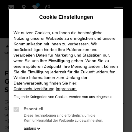
0
Zum
Hauptinhalt
Cookie Einstellungen
springen
Wir nutzen Cookies, um Ihnen die bestmögliche
Nutzung unserer Webseite zu ermöglichen und unsere
Kommunikation mit Ihnen zu verbessern. Wir
Startseite
Weyhe
Audi
Audi A4
Finden Sie Ihren Audi A4
berücksichtigen hierbei Ihre Präferenzen und
Gebrauchtwagen für Weyhe bei Schmidt + Koch
verarbeiten Daten für Marketing und Statistiken nur,
wenn Sie uns Ihre Einwilligung geben. Wenn Sie zu
einem späteren Zeitpunkt Ihre Meinung ändern, können
Finden Sie Ihren Audi A4
Sie die Einwilligung jederzeit für die Zukunft widerrufen.
Weitere Informationen zum Umfang der
Gebrauchtwagen für Weyhe bei
Datenverarbeitung finden Sie hier:
Schmidt + Koch
Datenschutzerklärung
Impressum
Folgende Kategorien von Cookies werden von uns eingesetzt:
Der Audi A4 ist die perfekte Wahl für alle in Weyhe,
die ein zuverlässiges und modernes Fahrzeug
Essentiell
suchen.
Mit seiner erstklassigen Ausstattung, der
Diese Technologien sind erforderlich, um die
niedrigen Laufleistung und der ausgezeichneten
Kernfunktionalität der Webseite zu gewährleisten.
Pflege ist dieser Gebrauchtwagen eine
audaris