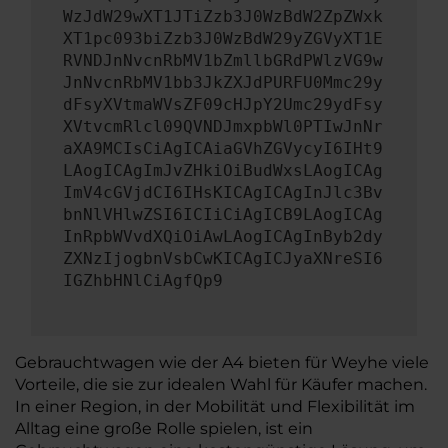
WzJdW29wXT1JTiZzb3J0WzBdW2ZpZWxk
XT1pc093biZzb3J0WzBdW29yZGVyXT1E
RVNDJnNvcnRbMV1bZmllbGRdPWlzVG9w
JnNvcnRbMV1bb3JkZXJdPURFU0Mmc29y
dFsyXVtmaWVsZF09cHJpY2Umc29ydFsy
XVtvcmRlcl09QVNDJmxpbWl0PTIwJnNr
aXA9MCIsCiAgICAiaGVhZGVycyI6IHt9
LAogICAgImJvZHkiOiBudWxsLAogICAg
ImV4cGVjdCI6IHsKICAgICAgInJlc3Bv
bnNlVHlwZSI6ICIiCiAgICB9LAogICAg
InRpbWVvdXQiOiAwLAogICAgInByb2dy
ZXNzIjogbnVsbCwKICAgICJyaXNreSI6
IGZhbHNlCiAgfQp9
Gebrauchtwagen wie der A4 bieten für Weyhe viele
Vorteile, die sie zur idealen Wahl für Käufer machen.
In einer Region, in der Mobilität und Flexibilität im
Alltag eine große Rolle spielen, ist ein