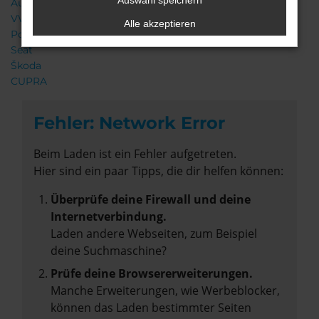
Auswahl speichern
Audi
VW
Alle akzeptieren
Porsche
Seat
Škoda
CUPRA
Fehler: Network Error
Beim Laden ist ein Fehler aufgetreten.
Hier sind ein paar Tipps, die dir helfen können:
Überprüfe deine Firewall und deine
Internetverbindung.
Laden andere Webseiten, zum Beispiel
deine Suchmaschine?
Prüfe deine Browsererweiterungen.
Manche Erweiterungen, wie Werbeblocker,
können das Laden bestimmter Seiten