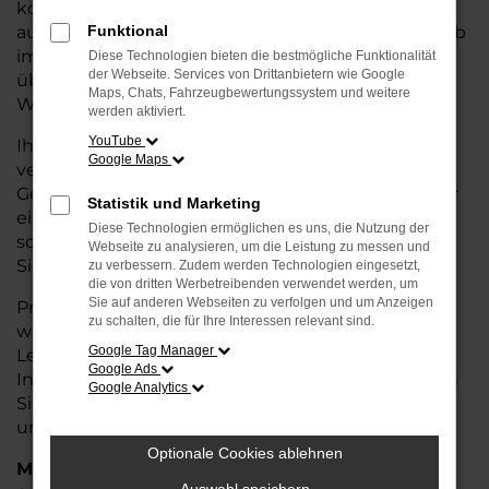
kostengünstige Alternative zum Neuwagen, ohne
auf Komfort und Qualität verzichten zu müssen. Ob
Funktional
im Stadtverkehr oder für längere Fahrten, der A4
Diese Technologien bieten die bestmögliche Funktionalität
der Webseite. Services von Drittanbietern wie Google
überzeugt durch Fahrkomfort, Sicherheit und
Maps, Chats, Fahrzeugbewertungssystem und weitere
Wirtschaftlichkeit.
werden aktiviert.
YouTube
Ihr Audi Autohaus in Weyhe ist Ihr
Google Maps
vertrauenswürdiger Partner, wenn es um
Gebrauchtwagen geht. Wir bieten Ihnen nicht nur
Statistik und Marketing
eine große Auswahl an geprüften Fahrzeugen,
Diese Technologien ermöglichen es uns, die Nutzung der
sondern auch eine fachkundige Beratung, damit
Webseite zu analysieren, um die Leistung zu messen und
Sie das für Sie passende Modell finden.
zu verbessern. Zudem werden Technologien eingesetzt,
die von dritten Werbetreibenden verwendet werden, um
Sie auf anderen Webseiten zu verfolgen und um Anzeigen
Profitieren Sie von unseren zusätzlichen
Services
zu schalten, die für Ihre Interessen relevant sind.
wie attraktiven Finanzierungsmöglichkeiten,
Google Tag Manager
Leasingangeboten und der bequemen
Google Ads
Inzahlungnahme Ihres alten Fahrzeugs. Besuchen
Google Analytics
Sie uns und überzeugen Sie sich von der Qualität
und dem Service, den wir Ihnen bieten!
Optionale Cookies ablehnen
Marken