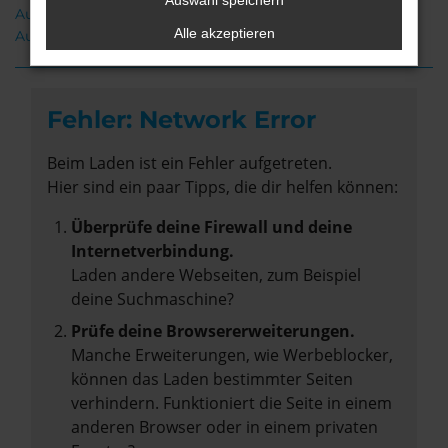
Auswahl speichern
Audi A6 Gebrauchtwagen Weyhe
Alle akzeptieren
Audi A6 Neuwagen Weyhe
Fehler: Network Error
Beim Laden ist ein Fehler aufgetreten.
Hier sind ein paar Tipps, die dir helfen können:
Überprüfe deine Firewall und deine
Internetverbindung.
Laden andere Webseiten, zum Beispiel
deine Suchmaschine?
Prüfe deine Browsererweiterungen.
Manche Erweiterungen, wie Werbeblocker,
können das Laden bestimmter Seiten
verhindern. Funktioniert die Seite in einem
anderen Browser oder in einem privaten