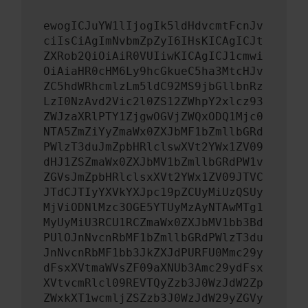
ewogICJuYW1lIjogIk5ldHdvcmtFcnJv
ciIsCiAgImNvbmZpZyI6IHsKICAgICJt
ZXRob2QiOiAiR0VUIiwKICAgICJ1cmwi
OiAiaHR0cHM6Ly9hcGkueC5ha3MtcHJv
ZC5hdWRhcmlzLm5ldC92MS9jbGllbnRz
LzI0NzAvd2Vic2l0ZS12ZWhpY2xlcz93
ZWJzaXRlPTY1ZjgwOGVjZWQxODQ1Mjc0
NTA5ZmZiYyZmaWx0ZXJbMF1bZmllbGRd
PWlzT3duJmZpbHRlclswXVt2YWx1ZV09
dHJ1ZSZmaWx0ZXJbMV1bZmllbGRdPW1v
ZGVsJmZpbHRlclsxXVt2YWx1ZV09JTVC
JTdCJTIyYXVkYXJpc19pZCUyMiUzQSUy
MjViODNlMzc3OGE5YTUyMzAyNTAwMTg1
MyUyMiU3RCU1RCZmaWx0ZXJbMV1bb3Bd
PUlOJnNvcnRbMF1bZmllbGRdPWlzT3du
JnNvcnRbMF1bb3JkZXJdPURFU0Mmc29y
dFsxXVtmaWVsZF09aXNUb3Amc29ydFsx
XVtvcmRlcl09REVTQyZzb3J0WzJdW2Zp
ZWxkXT1wcmljZSZzb3J0WzJdW29yZGVy