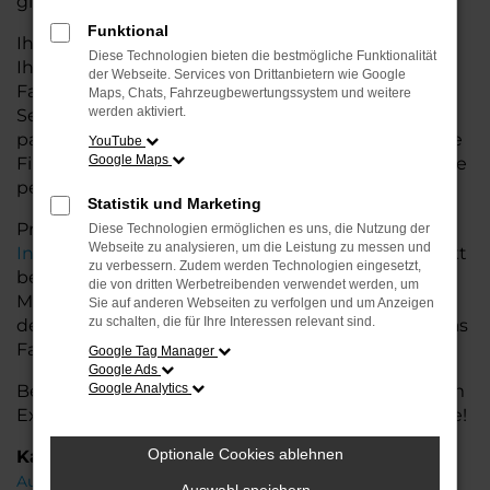
glänzt.
Funktional
Ihr Audi Autohaus in der Nähe von Weyhe bietet
Diese Technologien bieten die bestmögliche Funktionalität
Ihnen neben einer breiten Auswahl an Audi
der Webseite. Services von Drittanbietern wie Google
Fahrzeugen auch umfassende Beratung und
Maps, Chats, Fahrzeugbewertungssystem und weitere
werden aktiviert.
Service. Wir unterstützen Sie bei der Auswahl des
passenden Modells und bieten maßgeschneiderte
YouTube
Google Maps
Finanzierungslösungen sowie Leasingoptionen, die
perfekt zu Ihrem Budget und Bedarf passen.
Statistik und Marketing
Profitieren Sie von zusätzlichen Services wie
Diese Technologien ermöglichen es uns, die Nutzung der
Webseite zu analysieren, um die Leistung zu messen und
Inzahlungnahme
,
Wartung und Reparaturen
direkt
zu verbessern. Zudem werden Technologien eingesetzt,
bei Ihrem Audi Autohaus in der Nähe von Weyhe.
die von dritten Werbetreibenden verwendet werden, um
Mit unserer großen Auswahl an Fahrzeugen und
Sie auf anderen Webseiten zu verfolgen und um Anzeigen
zu schalten, die für Ihre Interessen relevant sind.
der professionellen Beratung finden Sie bei uns das
Fahrzeug, das Ihre Ansprüche erfüllt.
Google Tag Manager
Google Ads
Besuchen Sie uns und lassen Sie sich von unserem
Google Analytics
Expertenteam beraten – der Audi A6 wartet auf Sie!
Optionale Cookies ablehnen
Kategorie
Audi A6 Weyhe