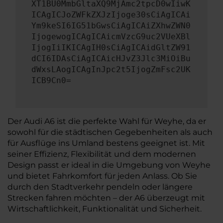
XT1BU0MmbGltaXQ9MjAmc2tpcD0wIiwK
ICAgICJoZWFkZXJzIjoge30sCiAgICAi
Ym9keSI6IG51bGwsCiAgICAiZXhwZWN0
IjogewogICAgICAicmVzcG9uc2VUeXBl
IjogIiIKICAgIH0sCiAgICAidGltZW91
dCI6IDAsCiAgICAicHJvZ3Jlc3MiOiBu
dWxsLAogICAgInJpc2t5IjogZmFsc2UK
ICB9Cn0=
Der Audi A6 ist die perfekte Wahl für Weyhe, da er
sowohl für die städtischen Gegebenheiten als auch
für Ausflüge ins Umland bestens geeignet ist. Mit
seiner Effizienz, Flexibilität und dem modernen
Design passt er ideal in die Umgebung von Weyhe
und bietet Fahrkomfort für jeden Anlass. Ob Sie
durch den Stadtverkehr pendeln oder längere
Strecken fahren möchten – der A6 überzeugt mit
Wirtschaftlichkeit, Funktionalität und Sicherheit.