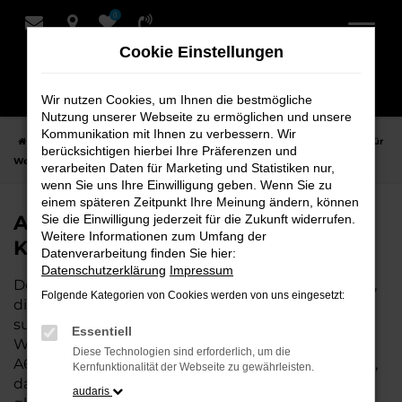
0
Zum
Hauptinhalt
Cookie Einstellungen
springen
Wir nutzen Cookies, um Ihnen die bestmögliche
Nutzung unserer Webseite zu ermöglichen und unsere
Kommunikation mit Ihnen zu verbessern. Wir
Startseite
Weyhe
Audi
Audi A6 Fahrzeuge bei Schmidt + Koch für
berücksichtigen hierbei Ihre Präferenzen und
Weyhe
verarbeiten Daten für Marketing und Statistiken nur,
wenn Sie uns Ihre Einwilligung geben. Wenn Sie zu
einem späteren Zeitpunkt Ihre Meinung ändern, können
Audi A6 Fahrzeuge bei Schmidt +
Sie die Einwilligung jederzeit für die Zukunft widerrufen.
Weitere Informationen zum Umfang der
Koch für Weyhe
Datenverarbeitung finden Sie hier:
Datenschutzerklärung
Impressum
Der Audi A6 ist die perfekte Wahl für alle in Weyhe,
Folgende Kategorien von Cookies werden von uns eingesetzt:
die ein zuverlässiges und modernes Fahrzeug
suchen. Ob für den täglichen Arbeitsweg,
Essentiell
Wochenendausflüge oder lange Reisen, der Audi
Diese Technologien sind erforderlich, um die
A6 bietet Komfort, Effizienz und modernes Design,
Kernfunktionalität der Webseite zu gewährleisten.
das sowohl in der Stadt als auch auf dem Land
audaris