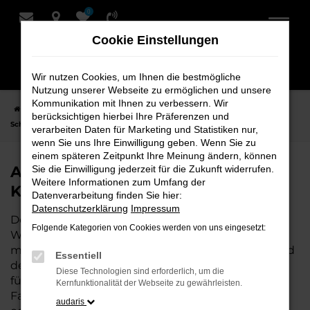
0
Zum
Hauptinhalt
Cookie Einstellungen
springen
Wir nutzen Cookies, um Ihnen die bestmögliche
Nutzung unserer Webseite zu ermöglichen und unsere
Kommunikation mit Ihnen zu verbessern. Wir
Startseite
Weyhe
Audi
Audi Q2
Audi Q2 Neuwagen bei
berücksichtigen hierbei Ihre Präferenzen und
Schmidt + Koch für Weyhe
verarbeiten Daten für Marketing und Statistiken nur,
wenn Sie uns Ihre Einwilligung geben. Wenn Sie zu
einem späteren Zeitpunkt Ihre Meinung ändern, können
Audi Q2 Neuwagen bei Schmidt +
Sie die Einwilligung jederzeit für die Zukunft widerrufen.
Weitere Informationen zum Umfang der
Koch für Weyhe
Datenverarbeitung finden Sie hier:
Datenschutzerklärung
Impressum
Der Audi Q2 ist die perfekte Wahl für alle, die für
Folgende Kategorien von Cookies werden von uns eingesetzt:
Weyhe einen Neuwagen suchen. Mit seiner
modernen Technik, seinem effizienten Antrieb und
Essentiell
dem stilvollen Design ist der Q2 die ideale Lösung
Diese Technologien sind erforderlich, um die
für jeden, der ein zuverlässiges und komfortables
Kernfunktionalität der Webseite zu gewährleisten.
Fahrzeug möchte. Egal, ob für den Stadtverkehr
audaris