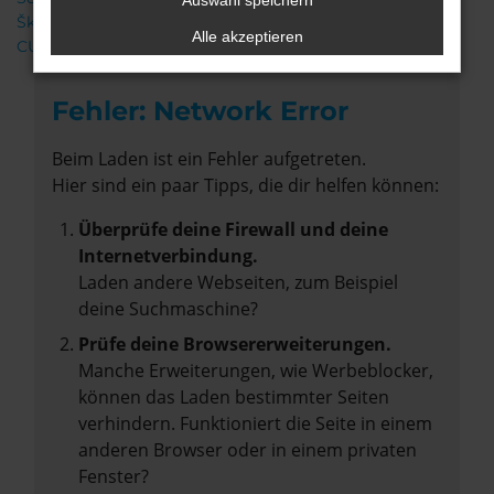
Auswahl speichern
Škoda
Alle akzeptieren
CUPRA
Fehler: Network Error
Beim Laden ist ein Fehler aufgetreten.
Hier sind ein paar Tipps, die dir helfen können:
Überprüfe deine Firewall und deine
Internetverbindung.
Laden andere Webseiten, zum Beispiel
deine Suchmaschine?
Prüfe deine Browsererweiterungen.
Manche Erweiterungen, wie Werbeblocker,
können das Laden bestimmter Seiten
verhindern. Funktioniert die Seite in einem
anderen Browser oder in einem privaten
Fenster?