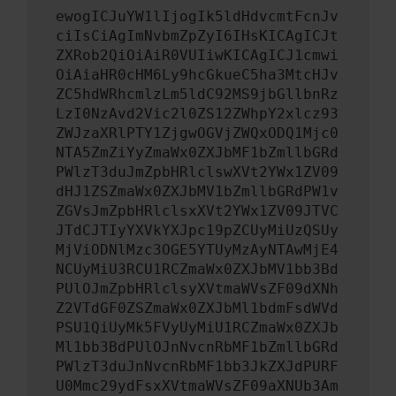
ewogICJuYW1lIjogIk5ldHdvcmtFcnJv
ciIsCiAgImNvbmZpZyI6IHsKICAgICJt
ZXRob2QiOiAiR0VUIiwKICAgICJ1cmwi
OiAiaHR0cHM6Ly9hcGkueC5ha3MtcHJv
ZC5hdWRhcmlzLm5ldC92MS9jbGllbnRz
LzI0NzAvd2Vic2l0ZS12ZWhpY2xlcz93
ZWJzaXRlPTY1ZjgwOGVjZWQxODQ1Mjc0
NTA5ZmZiYyZmaWx0ZXJbMF1bZmllbGRd
PWlzT3duJmZpbHRlclswXVt2YWx1ZV09
dHJ1ZSZmaWx0ZXJbMV1bZmllbGRdPW1v
ZGVsJmZpbHRlclsxXVt2YWx1ZV09JTVC
JTdCJTIyYXVkYXJpc19pZCUyMiUzQSUy
MjViODNlMzc3OGE5YTUyMzAyNTAwMjE4
NCUyMiU3RCU1RCZmaWx0ZXJbMV1bb3Bd
PUlOJmZpbHRlclsyXVtmaWVsZF09dXNh
Z2VTdGF0ZSZmaWx0ZXJbMl1bdmFsdWVd
PSU1QiUyMk5FVyUyMiU1RCZmaWx0ZXJb
Ml1bb3BdPUlOJnNvcnRbMF1bZmllbGRd
PWlzT3duJnNvcnRbMF1bb3JkZXJdPURF
U0Mmc29ydFsxXVtmaWVsZF09aXNUb3Am