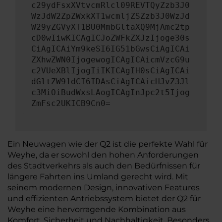
c29ydFsxXVtvcmRlcl09REVTQyZzb3J0
WzJdW2ZpZWxkXT1wcmljZSZzb3J0WzJd
W29yZGVyXT1BU0MmbGltaXQ9MjAmc2tp
cD0wIiwKICAgICJoZWFkZXJzIjoge30s
CiAgICAiYm9keSI6IG51bGwsCiAgICAi
ZXhwZWN0IjogewogICAgICAicmVzcG9u
c2VUeXBlIjogIiIKICAgIH0sCiAgICAi
dGltZW91dCI6IDAsCiAgICAicHJvZ3Jl
c3MiOiBudWxsLAogICAgInJpc2t5Ijog
ZmFsc2UKICB9Cn0=
Ein Neuwagen wie der Q2 ist die perfekte Wahl für
Weyhe, da er sowohl den hohen Anforderungen
des Stadtverkehrs als auch den Bedürfnissen für
längere Fahrten ins Umland gerecht wird. Mit
seinem modernen Design, innovativen Features
und effizienten Antriebssystem bietet der Q2 für
Weyhe eine hervorragende Kombination aus
Komfort, Sicherheit und Nachhaltigkeit. Besonders