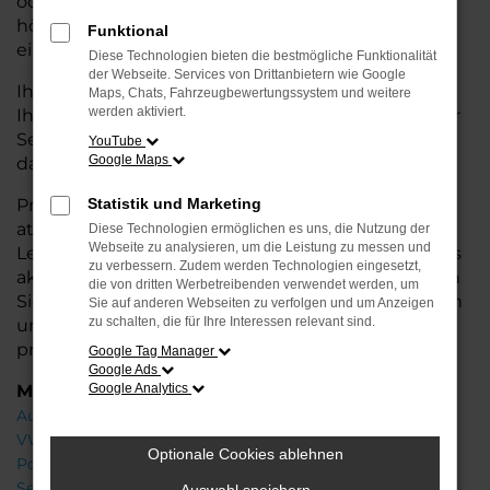
oder längere Fahrten – der Q2 bietet Ihnen
höchsten Fahrkomfort, innovative Features und
Funktional
eine herausragende Wirtschaftlichkeit.
Diese Technologien bieten die bestmögliche Funktionalität
der Webseite. Services von Drittanbietern wie Google
Ihr Audi Autohaus in der Nähe von Weyhe steht
Maps, Chats, Fahrzeugbewertungssystem und weitere
werden aktiviert.
Ihnen mit einer breiten Auswahl an Neuwagen zur
Seite und bietet Ihnen umfassende
Beratung
,
YouTube
Google Maps
damit Sie das für Sie passende Fahrzeug finden.
Profitieren Sie von zusätzlichen Services wie
Statistik und Marketing
attraktiven Finanzierungsmöglichkeiten,
Diese Technologien ermöglichen es uns, die Nutzung der
Webseite zu analysieren, um die Leistung zu messen und
Leasingangeboten und der Inzahlungnahme Ihres
zu verbessern. Zudem werden Technologien eingesetzt,
aktuellen Fahrzeugs. Besuchen Sie uns und lassen
die von dritten Werbetreibenden verwendet werden, um
Sie sich von unseren Experten beraten – wir freuen
Sie auf anderen Webseiten zu verfolgen und um Anzeigen
zu schalten, die für Ihre Interessen relevant sind.
uns, Ihnen den perfekten Neuwagen zu
präsentieren!
Google Tag Manager
Google Ads
Marken
Google Analytics
Audi
VW
Optionale Cookies ablehnen
Porsche
Seat