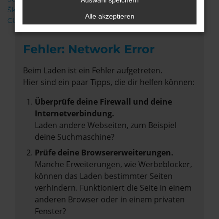
Auswahl speichern
Škoda
Alle akzeptieren
CUPRA
Fehler: Network Error
Beim Laden ist ein Fehler aufgetreten.
Hier sind ein paar Tipps, die dir helfen können:
Überprüfe deine Firewall und deine
Internetverbindung.
Laden andere Webseiten, zum Beispiel
deine Suchmaschine?
Prüfe deine Browsererweiterungen.
Manche Erweiterungen, wie Werbeblocker,
können das Laden bestimmter Seiten
verhindern. Funktioniert die Seite in einem
anderen Browser oder in einem privaten
Fenster?