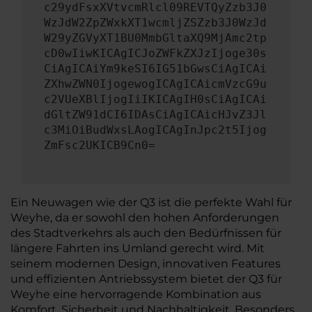
c29ydFsxXVtvcmRlcl09REVTQyZzb3J0
WzJdW2ZpZWxkXT1wcmljZSZzb3J0WzJd
W29yZGVyXT1BU0MmbGltaXQ9MjAmc2tp
cD0wIiwKICAgICJoZWFkZXJzIjoge30s
CiAgICAiYm9keSI6IG51bGwsCiAgICAi
ZXhwZWN0IjogewogICAgICAicmVzcG9u
c2VUeXBlIjogIiIKICAgIH0sCiAgICAi
dGltZW91dCI6IDAsCiAgICAicHJvZ3Jl
c3MiOiBudWxsLAogICAgInJpc2t5Ijog
ZmFsc2UKICB9Cn0=
Ein Neuwagen wie der Q3 ist die perfekte Wahl für
Weyhe, da er sowohl den hohen Anforderungen
des Stadtverkehrs als auch den Bedürfnissen für
längere Fahrten ins Umland gerecht wird. Mit
seinem modernen Design, innovativen Features
und effizienten Antriebssystem bietet der Q3 für
Weyhe eine hervorragende Kombination aus
Komfort, Sicherheit und Nachhaltigkeit. Besonders