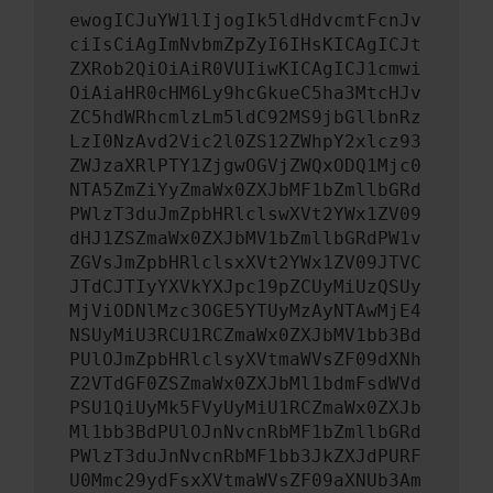
ewogICJuYW1lIjogIk5ldHdvcmtFcnJv
ciIsCiAgImNvbmZpZyI6IHsKICAgICJt
ZXRob2QiOiAiR0VUIiwKICAgICJ1cmwi
OiAiaHR0cHM6Ly9hcGkueC5ha3MtcHJv
ZC5hdWRhcmlzLm5ldC92MS9jbGllbnRz
LzI0NzAvd2Vic2l0ZS12ZWhpY2xlcz93
ZWJzaXRlPTY1ZjgwOGVjZWQxODQ1Mjc0
NTA5ZmZiYyZmaWx0ZXJbMF1bZmllbGRd
PWlzT3duJmZpbHRlclswXVt2YWx1ZV09
dHJ1ZSZmaWx0ZXJbMV1bZmllbGRdPW1v
ZGVsJmZpbHRlclsxXVt2YWx1ZV09JTVC
JTdCJTIyYXVkYXJpc19pZCUyMiUzQSUy
MjViODNlMzc3OGE5YTUyMzAyNTAwMjE4
NSUyMiU3RCU1RCZmaWx0ZXJbMV1bb3Bd
PUlOJmZpbHRlclsyXVtmaWVsZF09dXNh
Z2VTdGF0ZSZmaWx0ZXJbMl1bdmFsdWVd
PSU1QiUyMk5FVyUyMiU1RCZmaWx0ZXJb
Ml1bb3BdPUlOJnNvcnRbMF1bZmllbGRd
PWlzT3duJnNvcnRbMF1bb3JkZXJdPURF
U0Mmc29ydFsxXVtmaWVsZF09aXNUb3Am