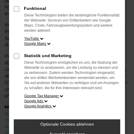
oder längere Fahrten – der Q3 bietet Ihnen
höchsten Fahrkomfort, innovative Features und
Funktional
eine herausragende Wirtschaftlichkeit.
Diese Technologien bieten die bestmögliche Funktionalität
der Webseite. Services von Drittanbietern wie Google
Ihr Audi Autohaus in der Nähe von Weyhe steht
Maps, Chats, Fahrzeugbewertungssystem und weitere
werden aktiviert.
Ihnen mit einer breiten Auswahl an Neuwagen zur
Seite und bietet Ihnen umfassende
Beratung
,
YouTube
Google Maps
damit Sie das für Sie passende Fahrzeug finden.
Profitieren Sie von zusätzlichen Services wie
Statistik und Marketing
attraktiven Finanzierungsmöglichkeiten,
Diese Technologien ermöglichen es uns, die Nutzung der
Webseite zu analysieren, um die Leistung zu messen und
Leasingangeboten und der Inzahlungnahme Ihres
zu verbessern. Zudem werden Technologien eingesetzt,
aktuellen Fahrzeugs. Besuchen Sie uns und lassen
die von dritten Werbetreibenden verwendet werden, um
Sie sich von unseren Experten beraten – wir freuen
Sie auf anderen Webseiten zu verfolgen und um Anzeigen
zu schalten, die für Ihre Interessen relevant sind.
uns, Ihnen den perfekten Neuwagen zu
präsentieren!
Google Tag Manager
Google Ads
Marken
Google Analytics
Audi
VW
Optionale Cookies ablehnen
Porsche
Seat