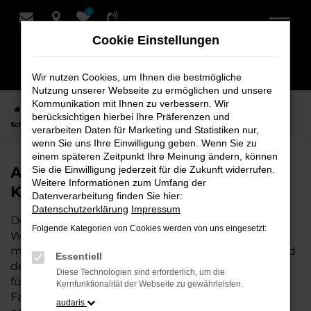
0
Zum
Hauptinhalt
Cookie Einstellungen
springen
Wir nutzen Cookies, um Ihnen die bestmögliche
Nutzung unserer Webseite zu ermöglichen und unsere
Kommunikation mit Ihnen zu verbessern. Wir
Startseite
Weyhe
Audi
Audi Q3
Audi Q3 Neuwagen bei
berücksichtigen hierbei Ihre Präferenzen und
Schmidt + Koch für Weyhe
verarbeiten Daten für Marketing und Statistiken nur,
wenn Sie uns Ihre Einwilligung geben. Wenn Sie zu
einem späteren Zeitpunkt Ihre Meinung ändern, können
Audi Q3 Neuwagen bei Schmidt +
Sie die Einwilligung jederzeit für die Zukunft widerrufen.
Weitere Informationen zum Umfang der
Koch für Weyhe
Datenverarbeitung finden Sie hier:
Datenschutzerklärung
Impressum
Der Audi Q3 ist die perfekte Wahl für alle, die für
Folgende Kategorien von Cookies werden von uns eingesetzt:
Weyhe einen Neuwagen suchen. Mit seiner
modernen Technik, seinem effizienten Antrieb und
Essentiell
dem stilvollen Design ist der Q3 die ideale Lösung
Diese Technologien sind erforderlich, um die
für jeden, der ein zuverlässiges und komfortables
Kernfunktionalität der Webseite zu gewährleisten.
Fahrzeug möchte. Egal, ob für den Stadtverkehr
audaris