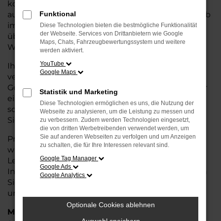
kostengünstige Alternative zum Neuwagen, ohne
auf Komfort und Qualität verzichten zu müssen. Ob
Funktional
im Stadtverkehr oder für längere Fahrten, der Q8
Diese Technologien bieten die bestmögliche Funktionalität
der Webseite. Services von Drittanbietern wie Google
überzeugt durch Fahrkomfort, Sicherheit und
Maps, Chats, Fahrzeugbewertungssystem und weitere
Wirtschaftlichkeit.
werden aktiviert.
YouTube
Ihr Audi Autohaus in Weyhe ist Ihr
Google Maps
vertrauenswürdiger Partner, wenn es um
Gebrauchtwagen geht. Wir bieten Ihnen nicht nur
Statistik und Marketing
eine große Auswahl an geprüften Fahrzeugen,
Diese Technologien ermöglichen es uns, die Nutzung der
sondern auch eine fachkundige Beratung, damit
Webseite zu analysieren, um die Leistung zu messen und
Sie das für Sie passende Modell finden.
zu verbessern. Zudem werden Technologien eingesetzt,
die von dritten Werbetreibenden verwendet werden, um
Sie auf anderen Webseiten zu verfolgen und um Anzeigen
Profitieren Sie von unseren zusätzlichen
Services
zu schalten, die für Ihre Interessen relevant sind.
wie attraktiven Finanzierungsmöglichkeiten,
Google Tag Manager
Leasingangeboten und der bequemen
Google Ads
Inzahlungnahme Ihres alten Fahrzeugs. Besuchen
Google Analytics
Sie uns und überzeugen Sie sich von der Qualität
und dem Service, den wir Ihnen bieten!
Optionale Cookies ablehnen
Marken