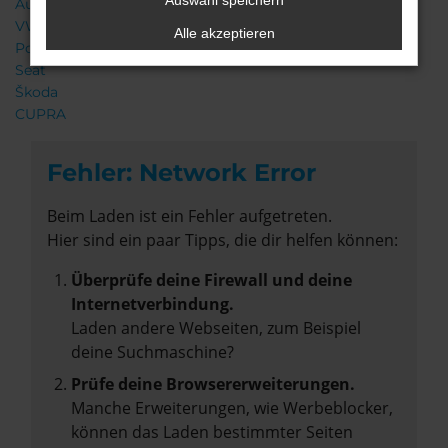
Auswahl speichern
Audi
VW
Alle akzeptieren
Porsche
Seat
Škoda
CUPRA
Fehler: Network Error
Beim Laden ist ein Fehler aufgetreten.
Hier sind ein paar Tipps, die dir helfen können:
Überprüfe deine Firewall und deine
Internetverbindung.
Laden andere Webseiten, zum Beispiel
deine Suchmaschine?
Prüfe deine Browsererweiterungen.
Manche Erweiterungen, wie Werbeblocker,
können das Laden bestimmter Seiten