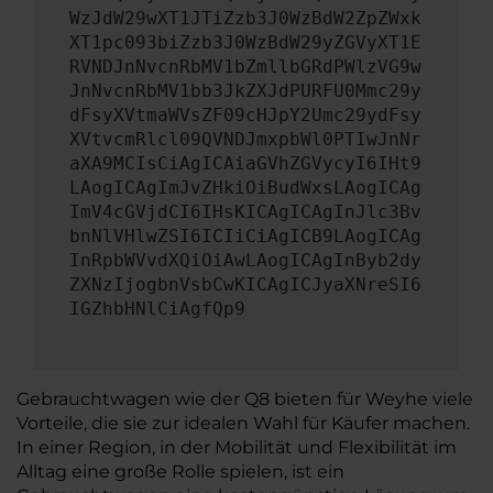
WzJdW29wXT1JTiZzb3J0WzBdW2ZpZWxk
XT1pc093biZzb3J0WzBdW29yZGVyXT1E
RVNDJnNvcnRbMV1bZmllbGRdPWlzVG9w
JnNvcnRbMV1bb3JkZXJdPURFU0Mmc29y
dFsyXVtmaWVsZF09cHJpY2Umc29ydFsy
XVtvcmRlcl09QVNDJmxpbWl0PTIwJnNr
aXA9MCIsCiAgICAiaGVhZGVycyI6IHt9
LAogICAgImJvZHkiOiBudWxsLAogICAg
ImV4cGVjdCI6IHsKICAgICAgInJlc3Bv
bnNlVHlwZSI6ICIiCiAgICB9LAogICAg
InRpbWVvdXQiOiAwLAogICAgInByb2dy
ZXNzIjogbnVsbCwKICAgICJyaXNreSI6
IGZhbHNlCiAgfQp9
Gebrauchtwagen wie der Q8 bieten für Weyhe viele
Vorteile, die sie zur idealen Wahl für Käufer machen.
In einer Region, in der Mobilität und Flexibilität im
Alltag eine große Rolle spielen, ist ein