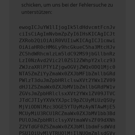
schicken, um uns bei der Fehlersuche zu
unterstützen:
ewogICJuYW1lIjogIk5ldHdvcmtFcnJv
ciIsCiAgImNvbmZpZyI6IHsKICAgICJt
ZXRob2QiOiAiR0VUIiwKICAgICJ1cmwi
OiAiaHR0cHM6Ly9hcGkueC5ha3MtcHJv
ZC5hdWRhcmlzLm5ldC92MS9jbGllbnRz
LzI0NzAvd2Vic2l0ZS12ZWhpY2xlcz93
ZWJzaXRlPTY1ZjgwOGVjZWQxODQ1Mjc0
NTA5ZmZiYyZmaWx0ZXJbMF1bZmllbGRd
PWlzT3duJmZpbHRlclswXVt2YWx1ZV09
dHJ1ZSZmaWx0ZXJbMV1bZmllbGRdPW1v
ZGVsJmZpbHRlclsxXVt2YWx1ZV09JTVC
JTdCJTIyYXVkYXJpc19pZCUyMiUzQSUy
MjViODNlMzc3OGE5YTUyMzAyNTAwMjE5
MCUyMiU3RCU1RCZmaWx0ZXJbMV1bb3Bd
PUlOJmZpbHRlclsyXVtmaWVsZF09dXNh
Z2VTdGF0ZSZmaWx0ZXJbMl1bdmFsdWVd
PSU1QiUyMlVTRUQlMjIlNUQmZmlsdGVy