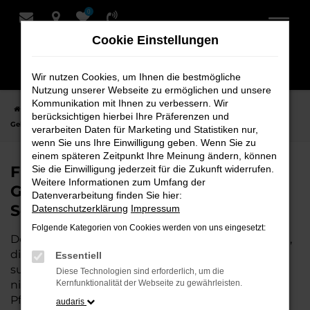
0
Zum
Hauptinhalt
Cookie Einstellungen
springen
Wir nutzen Cookies, um Ihnen die bestmögliche
Nutzung unserer Webseite zu ermöglichen und unsere
Kommunikation mit Ihnen zu verbessern. Wir
Startseite
Weyhe
Audi
Audi Q8
Finden Sie Ihren Audi Q8
berücksichtigen hierbei Ihre Präferenzen und
Gebrauchtwagen für Weyhe bei Schmidt + Koch
verarbeiten Daten für Marketing und Statistiken nur,
wenn Sie uns Ihre Einwilligung geben. Wenn Sie zu
einem späteren Zeitpunkt Ihre Meinung ändern, können
Finden Sie Ihren Audi Q8
Sie die Einwilligung jederzeit für die Zukunft widerrufen.
Weitere Informationen zum Umfang der
Gebrauchtwagen für Weyhe bei
Datenverarbeitung finden Sie hier:
Schmidt + Koch
Datenschutzerklärung
Impressum
Folgende Kategorien von Cookies werden von uns eingesetzt:
Der Audi Q8 ist die perfekte Wahl für alle in Weyhe,
die ein zuverlässiges und modernes Fahrzeug
Essentiell
suchen.
Mit seiner erstklassigen Ausstattung, der
Diese Technologien sind erforderlich, um die
niedrigen Laufleistung und der ausgezeichneten
Kernfunktionalität der Webseite zu gewährleisten.
Pflege ist dieser Gebrauchtwagen eine
audaris