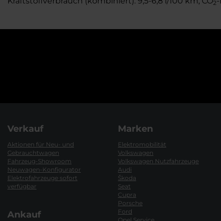
Kraftstoffverbrauch (kombiniert): 9,5-6,8 l/100 km; CO
-
2
Verkauf
Marken
Aktionen für Neu- und
Elektromobilität
Gebrauchtwagen
Volkswagen
Fahrzeug-Showroom
Volkswagen Nutzfahrzeuge
Neuwagen-Konfigurator
Audi
Elektrofahrzeuge sofort
Škoda
verfügbar
Seat
Cupra
Porsche
Ford
Ankauf
Opel Service