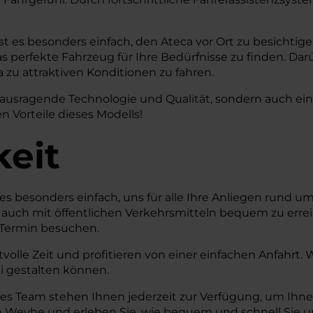
t es besonders einfach, den Ateca vor Ort zu besichtig
 perfekte Fahrzeug für Ihre Bedürfnisse zu finden. Darü
 zu attraktiven Konditionen zu fahren.
sragende Technologie und Qualität, sondern auch eine e
n Vorteile dieses Modells!
keit
s besonders einfach, uns für alle Ihre Anliegen rund u
ls auch mit öffentlichen Verkehrsmitteln bequem zu erre
e-Termin besuchen.
volle Zeit und profitieren von einer einfachen Anfahrt
ei gestalten können.
hes Team stehen Ihnen jederzeit zur Verfügung, um Ih
 Weyhe und erleben Sie, wie bequem und schnell Sie uns