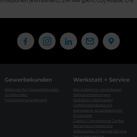
Emissionen (kombiniert): 214-144 g/km; CO
-Klasse: G-E
2
Gewerbekunden
Werkstatt + Service
Aktionen für Gewerbekunden
Servicetermin vereinbaren
Großkunden
Werkstattleistungen
Fuhrparkmanagement
Mobilität / Mietwagen
Unfallinstandsetzung
Karosserie- & Lackzentrum
Ersatzteile
Classic Competence Center
Verischerungsdienste
Volkswagen Financial Service
Serviceangebote