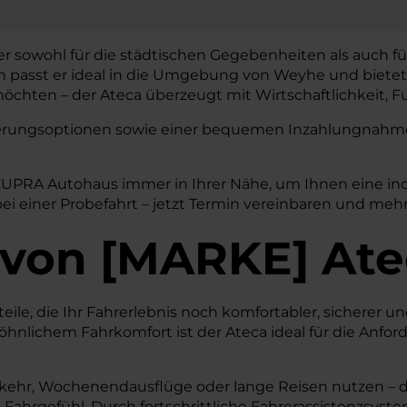
er sowohl für die städtischen Gegebenheiten als auch fü
gn passt er ideal in die Umgebung von Weyhe und bietet
chten – der Ateca überzeugt mit Wirtschaftlichkeit, Fu
nzierungsoptionen sowie einer bequemen Inzahlungnahme 
 CUPRA Autohaus immer in Ihrer Nähe, um Ihnen eine in
ei einer Probefahrt – jetzt Termin vereinbaren und mehr
von
[
MARKE
]
Ate
e, die Ihr Fahrerlebnis noch komfortabler, sicherer und e
lichem Fahrkomfort ist der Ateca ideal für die Anfor
kehr, Wochenendausflüge oder lange Reisen nutzen – der 
es Fahrgefühl. Durch fortschrittliche Fahrerassistenzsys