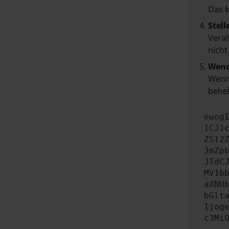
Das 
Stell
Veral
nicht
Wend
Wenn 
beheb
ewog
ICJ1
ZS12
JmZp
JTdC
MV1b
aXNU
bGlt
Ijog
c3Mi