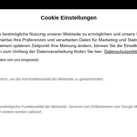
Cookie Einstellungen
ie bestmögliche Nutzung unserer Webseite zu ermöglichen und unsere
hierbei Ihre Präferenzen und verarbeiten Daten für Marketing und Stati
einem späteren Zeitpunkt Ihre Meinung ändern, können Sie die Einwillig
h für Weyhe
en zum Umfang der Datenverarbeitung finden Sie hier:
Datenschutzerkl
en von uns eingesetzt:
rzeuge bei Schm
rlich, um die Kernfunktionalität der Webseite zu gewährleisten.
estmögliche Funktionalität der Webseite. Services von Drittanbietern wie Google 
eitere werden aktiviert.
yhe, die ein zuverlässiges und modernes Fahrzeug suchen
a bietet Komfort, Effizienz und modernes Design, das s
hnen neben einer breiten Auswahl an CUPRA Fahrzeuge