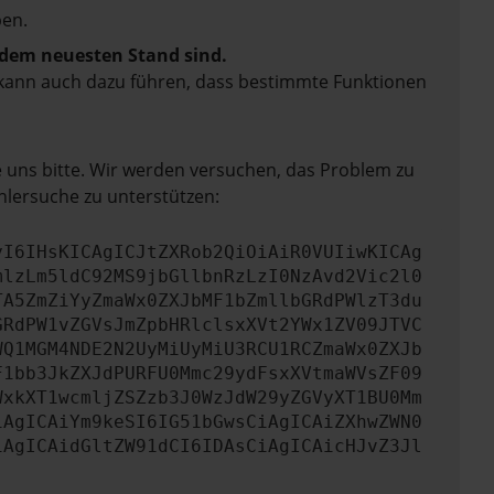
en.
f dem neuesten Stand sind.
rn kann auch dazu führen, dass bestimmte Funktionen
e uns bitte. Wir werden versuchen, das Problem zu
hlersuche zu unterstützen:
yI6IHsKICAgICJtZXRob2QiOiAiR0VUIiwKICAg
mlzLm5ldC92MS9jbGllbnRzLzI0NzAvd2Vic2l0
TA5ZmZiYyZmaWx0ZXJbMF1bZmllbGRdPWlzT3du
GRdPW1vZGVsJmZpbHRlclsxXVt2YWx1ZV09JTVC
WQ1MGM4NDE2N2UyMiUyMiU3RCU1RCZmaWx0ZXJb
F1bb3JkZXJdPURFU0Mmc29ydFsxXVtmaWVsZF09
WxkXT1wcmljZSZzb3J0WzJdW29yZGVyXT1BU0Mm
iAgICAiYm9keSI6IG51bGwsCiAgICAiZXhwZWN0
iAgICAidGltZW91dCI6IDAsCiAgICAicHJvZ3Jl