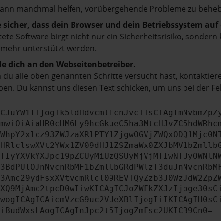
kann manchmal helfen, vorübergehende Probleme zu beheb
e sicher, dass dein Browser und dein Betriebssystem au
tete Software birgt nicht nur ein Sicherheitsrisiko, sonde
 mehr unterstützt werden.
e dich an den Webseitenbetreiber.
du alle oben genannten Schritte versucht hast, kontaktier
en. Du kannst uns diesen Text schicken, um uns bei der Fe
ICJuYW1lIjogIk5ldHdvcmtFcnJvciIsCiAgImNvbmZpZ
cmwiOiAiaHR0cHM6Ly9hcGkueC5ha3MtcHJvZC5hdWRhc
ZWhpY2xlcz93ZWJzaXRlPTY1ZjgwOGVjZWQxODQ1Mjc0N
bHRlclswXVt2YWx1ZV09dHJ1ZSZmaWx0ZXJbMV1bZmllb
JTIyYXVkYXJpc19pZCUyMiUzQSUyMjVjMTIwNTUyOWNlN
b3BdPUlOJnNvcnRbMF1bZmllbGRdPWlzT3duJnNvcnRbM
b3Amc29ydFsxXVtvcmRlcl09REVTQyZzb3J0WzJdW2ZpZ
aXQ9MjAmc2tpcD0wIiwKICAgICJoZWFkZXJzIjoge30sC
ewogICAgICAicmVzcG9uc2VUeXBlIjogIiIKICAgIH0sC
OiBudWxsLAogICAgInJpc2t5IjogZmFsc2UKICB9Cn0=