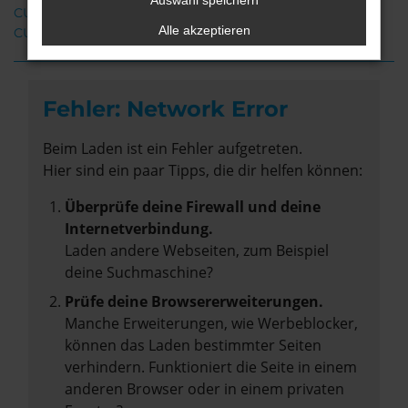
Auswahl speichern
CUPRA Leon Weyhe
Alle akzeptieren
CUPRA Leon Gebrauchtwagen Weyhe
Fehler: Network Error
Beim Laden ist ein Fehler aufgetreten.
Hier sind ein paar Tipps, die dir helfen können:
Überprüfe deine Firewall und deine
Internetverbindung.
Laden andere Webseiten, zum Beispiel
deine Suchmaschine?
Prüfe deine Browsererweiterungen.
Manche Erweiterungen, wie Werbeblocker,
können das Laden bestimmter Seiten
verhindern. Funktioniert die Seite in einem
anderen Browser oder in einem privaten