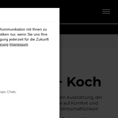
 Kommunikation mit Ihnen zu
stiken nur, wenn Sie uns Ihre
ung jederzeit für die Zukunft
ärung
Impressum
der
Schmidt + Koch
Maps, Chats,
 suchen.
Mit seiner erstklassigen Ausstattung, der
ternative zum Neuwagen, ohne auf Komfort und
Fahrkomfort, Sicherheit und Wirtschaftlichkeit.