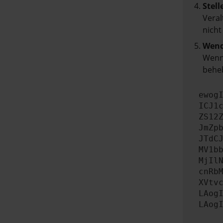
Stell
Veral
nicht
Wend
Wenn 
beheb
ewog
ICJ1
ZS12
JmZp
JTdC
MV1b
MjIl
cnRb
XVtv
LAog
LAog