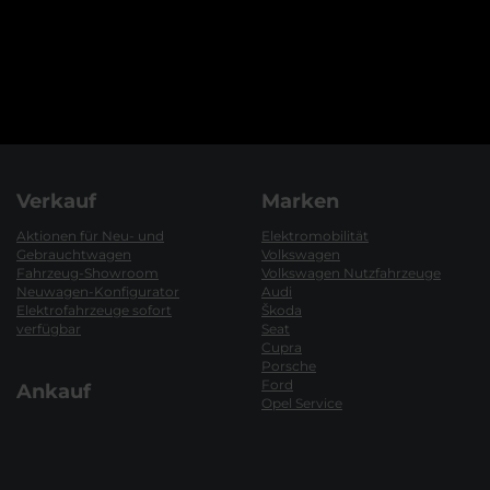
Verkauf
Marken
Aktionen für Neu- und
Elektromobilität
Gebrauchtwagen
Volkswagen
Fahrzeug-Showroom
Volkswagen Nutzfahrzeuge
Neuwagen-Konfigurator
Audi
Elektrofahrzeuge sofort
Škoda
verfügbar
Seat
Cupra
Porsche
Ford
Ankauf
Opel Service