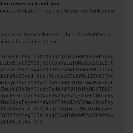
f dem neuesten Stand sind.
rn kann auch dazu führen, dass bestimmte Funktionen
e uns bitte. Wir werden versuchen, das Problem zu
hlersuche zu unterstützen:
yI6IHsKICAgICJtZXRob2QiOiAiR0VUIiwKICAg
mlzLm5ldC92MS9jbGllbnRzLzI0NzAvd2Vic2l0
TA5ZmZiYyZmaWx0ZXJbMF1bZmllbGRdPWlzT3du
GRdPW1vZGVsJmZpbHRlclsxXVt2YWx1ZV09JTVC
mU1ZjE3YWU2Y2MyZCUyMiU3RCU1RCZmaWx0ZXJb
SZmaWx0ZXJbMl1bdmFsdWVdPSU1QiUyMlVTRUQl
T1pc093biZzb3J0WzBdW29yZGVyXT1ERVNDJnNv
0Mmc29ydFsyXVtmaWVsZF09cHJpY2Umc29ydFsy
GVhZGVycyI6IHt9LAogICAgImJvZHkiOiBudWxs
SI6ICIiCiAgICB9LAogICAgInRpbWVvdXQiOiAw
GZhbHNlCiAgfQp9