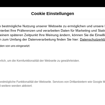
Cookie Einstellungen
ie bestmögliche Nutzung unserer Webseite zu ermöglichen und unsere
hierbei Ihre Präferenzen und verarbeiten Daten für Marketing und Stati
einem späteren Zeitpunkt Ihre Meinung ändern, können Sie die Einwillig
orsche 718 Spyder Gebrauchtwagen für Weyhe bei Schmidt + Koch
en zum Umfang der Datenverarbeitung finden Sie hier:
Datenschutzerkl
en von uns eingesetzt:
n Porsche 718 Spy
rlich, um die Kernfunktionalität der Webseite zu gewährleisten.
 für Weyhe bei 
estmögliche Funktionalität der Webseite. Services von Drittanbietern wie Google 
eitere werden aktiviert.
e in Weyhe, die ein zuverlässiges und modernes Fahrzeug
ege ist dieser Gebrauchtwagen eine kostengünstige Al
r für längere Fahrten, der 718 Spyder überzeugt durch 