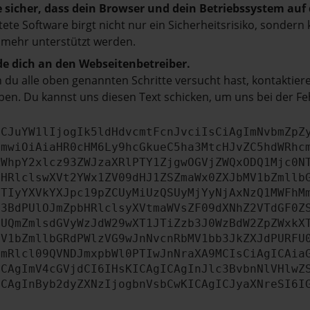
e sicher, dass dein Browser und dein Betriebssystem au
tete Software birgt nicht nur ein Sicherheitsrisiko, sonde
 mehr unterstützt werden.
e dich an den Webseitenbetreiber.
du alle oben genannten Schritte versucht hast, kontaktier
en. Du kannst uns diesen Text schicken, um uns bei der Fe
ICJuYW1lIjogIk5ldHdvcmtFcnJvciIsCiAgImNvbmZpZ
cmwiOiAiaHR0cHM6Ly9hcGkueC5ha3MtcHJvZC5hdWRhc
ZWhpY2xlcz93ZWJzaXRlPTY1ZjgwOGVjZWQxODQ1Mjc0N
bHRlclswXVt2YWx1ZV09dHJ1ZSZmaWx0ZXJbMV1bZmllb
JTIyYXVkYXJpc19pZCUyMiUzQSUyMjYyNjAxNzQ1MWFhM
b3BdPUlOJmZpbHRlclsyXVtmaWVsZF09dXNhZ2VTdGF0Z
NUQmZmlsdGVyWzJdW29wXT1JTiZzb3J0WzBdW2ZpZWxkX
MV1bZmllbGRdPWlzVG9wJnNvcnRbMV1bb3JkZXJdPURFU
cmRlcl09QVNDJmxpbWl0PTIwJnNraXA9MCIsCiAgICAia
ICAgImV4cGVjdCI6IHsKICAgICAgInJlc3BvbnNlVHlwZ
ICAgInByb2dyZXNzIjogbnVsbCwKICAgICJyaXNreSI6I