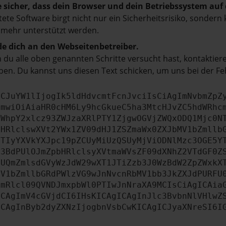
e sicher, dass dein Browser und dein Betriebssystem au
tete Software birgt nicht nur ein Sicherheitsrisiko, sonde
 mehr unterstützt werden.
e dich an den Webseitenbetreiber.
du alle oben genannten Schritte versucht hast, kontaktier
en. Du kannst uns diesen Text schicken, um uns bei der Fe
ICJuYW1lIjogIk5ldHdvcmtFcnJvciIsCiAgImNvbmZpZ
cmwiOiAiaHR0cHM6Ly9hcGkueC5ha3MtcHJvZC5hdWRhc
ZWhpY2xlcz93ZWJzaXRlPTY1ZjgwOGVjZWQxODQ1Mjc0N
bHRlclswXVt2YWx1ZV09dHJ1ZSZmaWx0ZXJbMV1bZmllb
JTIyYXVkYXJpc19pZCUyMiUzQSUyMjViODNlMzc3OGE5Y
b3BdPUlOJmZpbHRlclsyXVtmaWVsZF09dXNhZ2VTdGF0Z
NUQmZmlsdGVyWzJdW29wXT1JTiZzb3J0WzBdW2ZpZWxkX
MV1bZmllbGRdPWlzVG9wJnNvcnRbMV1bb3JkZXJdPURFU
cmRlcl09QVNDJmxpbWl0PTIwJnNraXA9MCIsCiAgICAia
ICAgImV4cGVjdCI6IHsKICAgICAgInJlc3BvbnNlVHlwZ
ICAgInByb2dyZXNzIjogbnVsbCwKICAgICJyaXNreSI6I