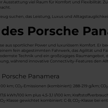
Ausstattung viel Raum für Komfort und Flexibilität. Z
macht.
rzeug suchen, das Leistung, Luxus und Alltagstauglichkei
 des
Porsche
Pan
se aus sportlicher Power und luxuriösem Komfort. Er be
 einem fein abgestimmten Fahrwerk, das Agilität und 
 modernste Technik und ein großzügiges Raumangebot, 
ung, während innovative Connectivity-Features den Allt
s Porsche Panamera
/100 km; CO
-Emissionen (kombiniert): 288-219 g/km; CO
2
2
,6 kWh/100 km plus 4,5-3,1 l/100 km; Kraftstoffverbrauch 
CO
-Klasse gewichtet kombiniert: C-B; CO
-Klasse bei ent
2
2