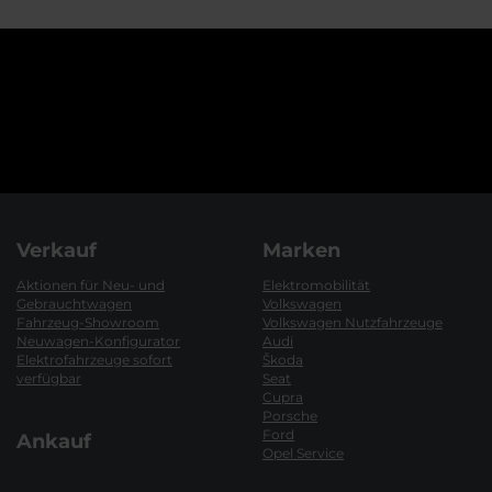
Verkauf
Marken
Aktionen für Neu- und
Elektromobilität
Gebrauchtwagen
Volkswagen
Fahrzeug-Showroom
Volkswagen Nutzfahrzeuge
Neuwagen-Konfigurator
Audi
Elektrofahrzeuge sofort
Škoda
verfügbar
Seat
Cupra
Porsche
Ford
Ankauf
Opel Service