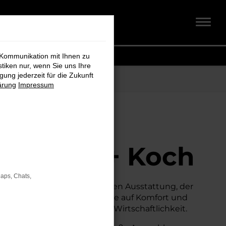
 Kommunikation mit Ihnen zu
stiken nur, wenn Sie uns Ihre
ung jederzeit für die Zukunft
ärung
Impressum
era
Schmidt + Koch
Maps, Chats,
suchen.
Mit seiner erstklassigen Ausstattung, der
ternative zum Neuwagen, ohne auf Komfort und
ahrkomfort, Sicherheit und Wirtschaftlichkeit.