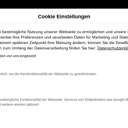
Cookie Einstellungen
ie bestmögliche Nutzung unserer Webseite zu ermöglichen und unsere
hierbei Ihre Präferenzen und verarbeiten Daten für Marketing und Stati
einem späteren Zeitpunkt Ihre Meinung ändern, können Sie die Einwillig
orsche Panamera Gebrauchtwagen für Weyhe bei Schmidt + Koch
en zum Umfang der Datenverarbeitung finden Sie hier:
Datenschutzerkl
en von uns eingesetzt:
n Porsche Panam
rlich, um die Kernfunktionalität der Webseite zu gewährleisten.
 für Weyhe bei 
estmögliche Funktionalität der Webseite. Services von Drittanbietern wie Google 
eitere werden aktiviert.
in Weyhe, die ein zuverlässiges und modernes Fahrzeug 
ege ist dieser Gebrauchtwagen eine kostengünstige Al
er für längere Fahrten, der Panamera überzeugt durch F