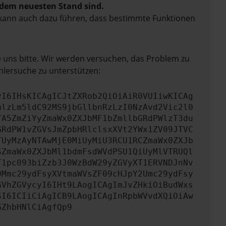
f dem neuesten Stand sind.
rn kann auch dazu führen, dass bestimmte Funktionen
e uns bitte. Wir werden versuchen, das Problem zu
hlersuche zu unterstützen:
yI6IHsKICAgICJtZXRob2QiOiAiR0VUIiwKICAg
mlzLm5ldC92MS9jbGllbnRzLzI0NzAvd2Vic2l0
TA5ZmZiYyZmaWx0ZXJbMF1bZmllbGRdPWlzT3du
GRdPW1vZGVsJmZpbHRlclsxXVt2YWx1ZV09JTVC
TUyMzAyNTAwMjE0MiUyMiU3RCU1RCZmaWx0ZXJb
SZmaWx0ZXJbMl1bdmFsdWVdPSU1QiUyMlVTRUQl
T1pc093biZzb3J0WzBdW29yZGVyXT1ERVNDJnNv
0Mmc29ydFsyXVtmaWVsZF09cHJpY2Umc29ydFsy
GVhZGVycyI6IHt9LAogICAgImJvZHkiOiBudWxs
SI6ICIiCiAgICB9LAogICAgInRpbWVvdXQiOiAw
GZhbHNlCiAgfQp9