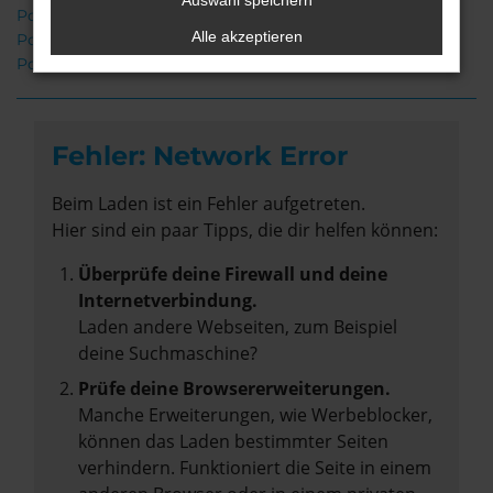
Auswahl speichern
Porsche Taycan Weyhe
Alle akzeptieren
Porsche Taycan Gebrauchtwagen Weyhe
Porsche Taycan Neuwagen Weyhe
Fehler: Network Error
Beim Laden ist ein Fehler aufgetreten.
Hier sind ein paar Tipps, die dir helfen können:
Überprüfe deine Firewall und deine
Internetverbindung.
Laden andere Webseiten, zum Beispiel
deine Suchmaschine?
Prüfe deine Browsererweiterungen.
Manche Erweiterungen, wie Werbeblocker,
können das Laden bestimmter Seiten
verhindern. Funktioniert die Seite in einem