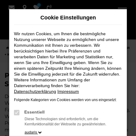
0
Zum
Hauptinhalt
Cookie Einstellungen
springen
Wir nutzen Cookies, um Ihnen die bestmögliche
Nutzung unserer Webseite zu ermöglichen und unsere
Kommunikation mit Ihnen zu verbessern. Wir
Startseite
Weyhe
Porsche
Porsche Taycan Fahrzeuge bei Schmidt
berücksichtigen hierbei Ihre Präferenzen und
+ Koch für Weyhe
verarbeiten Daten für Marketing und Statistiken nur,
wenn Sie uns Ihre Einwilligung geben. Wenn Sie zu
einem späteren Zeitpunkt Ihre Meinung ändern, können
Porsche Taycan Fahrzeuge bei
Sie die Einwilligung jederzeit für die Zukunft widerrufen.
Weitere Informationen zum Umfang der
Schmidt + Koch für Weyhe
Datenverarbeitung finden Sie hier:
Datenschutzerklärung
Impressum
Der Porsche Taycan ist die perfekte Wahl für alle in
Folgende Kategorien von Cookies werden von uns eingesetzt:
Weyhe, die ein zuverlässiges und modernes
Fahrzeug suchen. Ob für den täglichen Arbeitsweg,
Essentiell
Wochenendausflüge oder lange Reisen, der
Diese Technologien sind erforderlich, um die
Porsche Taycan bietet Komfort, Effizienz und
Kernfunktionalität der Webseite zu gewährleisten.
modernes Design, das sowohl in der Stadt als auch
audaris