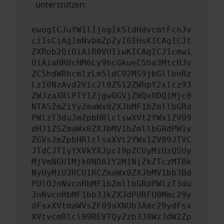
unterstützen:
ewogICJuYW1lIjogIk5ldHdvcmtFcnJv
ciIsCiAgImNvbmZpZyI6IHsKICAgICJt
ZXRob2QiOiAiR0VUIiwKICAgICJ1cmwi
OiAiaHR0cHM6Ly9hcGkueC5ha3MtcHJv
ZC5hdWRhcmlzLm5ldC92MS9jbGllbnRz
LzI0NzAvd2Vic2l0ZS12ZWhpY2xlcz93
ZWJzaXRlPTY1ZjgwOGVjZWQxODQ1Mjc0
NTA5ZmZiYyZmaWx0ZXJbMF1bZmllbGRd
PWlzT3duJmZpbHRlclswXVt2YWx1ZV09
dHJ1ZSZmaWx0ZXJbMV1bZmllbGRdPW1v
ZGVsJmZpbHRlclsxXVt2YWx1ZV09JTVC
JTdCJTIyYXVkYXJpc19pZCUyMiUzQSUy
MjVmNGU1Mjk0NDA1Y2M1NjZkZTczMTBk
NyUyMiU3RCU1RCZmaWx0ZXJbMV1bb3Bd
PUlOJnNvcnRbMF1bZmllbGRdPWlzT3du
JnNvcnRbMF1bb3JkZXJdPURFU0Mmc29y
dFsxXVtmaWVsZF09aXNUb3Amc29ydFsx
XVtvcmRlcl09REVTQyZzb3J0WzJdW2Zp