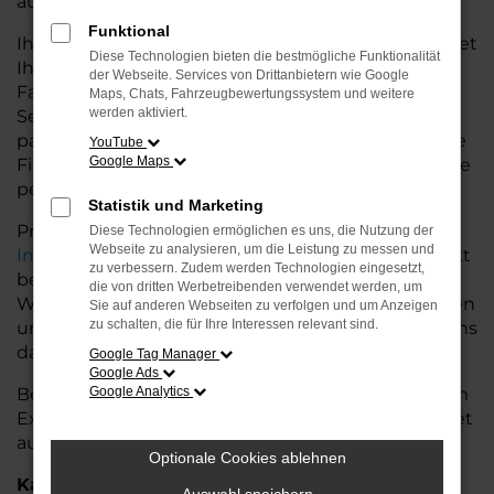
auf dem Land glänzt.
Funktional
Ihr Porsche Autohaus in der Nähe von Weyhe bietet
Diese Technologien bieten die bestmögliche Funktionalität
Ihnen neben einer breiten Auswahl an Porsche
der Webseite. Services von Drittanbietern wie Google
Fahrzeugen auch umfassende Beratung und
Maps, Chats, Fahrzeugbewertungssystem und weitere
werden aktiviert.
Service. Wir unterstützen Sie bei der Auswahl des
passenden Modells und bieten maßgeschneiderte
YouTube
Google Maps
Finanzierungslösungen sowie Leasingoptionen, die
perfekt zu Ihrem Budget und Bedarf passen.
Statistik und Marketing
Profitieren Sie von zusätzlichen Services wie
Diese Technologien ermöglichen es uns, die Nutzung der
Webseite zu analysieren, um die Leistung zu messen und
Inzahlungnahme
,
Wartung und Reparaturen
direkt
zu verbessern. Zudem werden Technologien eingesetzt,
bei Ihrem Porsche Autohaus in der Nähe von
die von dritten Werbetreibenden verwendet werden, um
Weyhe. Mit unserer großen Auswahl an Fahrzeugen
Sie auf anderen Webseiten zu verfolgen und um Anzeigen
zu schalten, die für Ihre Interessen relevant sind.
und der professionellen Beratung finden Sie bei uns
das Fahrzeug, das Ihre Ansprüche erfüllt.
Google Tag Manager
Google Ads
Besuchen Sie uns und lassen Sie sich von unserem
Google Analytics
Expertenteam beraten – der Porsche Taycan wartet
auf Sie!
Optionale Cookies ablehnen
Kategorie