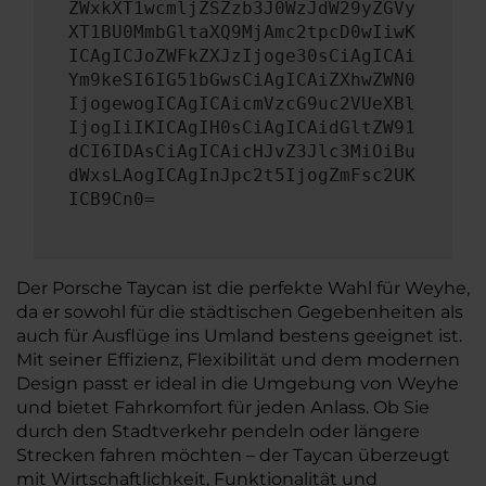
ZWxkXT1wcmljZSZzb3J0WzJdW29yZGVy
XT1BU0MmbGltaXQ9MjAmc2tpcD0wIiwK
ICAgICJoZWFkZXJzIjoge30sCiAgICAi
Ym9keSI6IG51bGwsCiAgICAiZXhwZWN0
IjogewogICAgICAicmVzcG9uc2VUeXBl
IjogIiIKICAgIH0sCiAgICAidGltZW91
dCI6IDAsCiAgICAicHJvZ3Jlc3MiOiBu
dWxsLAogICAgInJpc2t5IjogZmFsc2UK
ICB9Cn0=
Der Porsche Taycan ist die perfekte Wahl für Weyhe,
da er sowohl für die städtischen Gegebenheiten als
auch für Ausflüge ins Umland bestens geeignet ist.
Mit seiner Effizienz, Flexibilität und dem modernen
Design passt er ideal in die Umgebung von Weyhe
und bietet Fahrkomfort für jeden Anlass. Ob Sie
durch den Stadtverkehr pendeln oder längere
Strecken fahren möchten – der Taycan überzeugt
mit Wirtschaftlichkeit, Funktionalität und