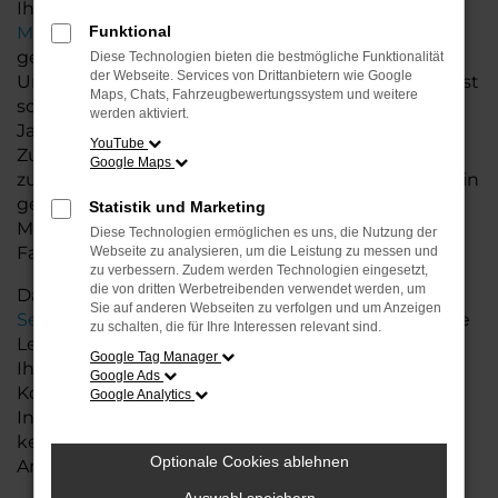
Ihnen nicht nur eine breite Auswahl an Seat
Modellen
Funktional
, sondern auch individuelle Beratung, die
genau auf Ihre Bedürfnisse abgestimmt ist.
Diese Technologien bieten die bestmögliche Funktionalität
der Webseite. Services von Drittanbietern wie Google
Unsere große Auswahl an Seat Fahrzeugen umfasst
Maps, Chats, Fahrzeugbewertungssystem und weitere
sowohl Neuwagen als auch Gebrauchtwagen und
werden aktiviert.
Jahreswagen – allesamt in hervorragendem
YouTube
Zustand und bereit, Ihnen höchsten Fahrkomfort
Google Maps
zu bieten. Egal, ob Sie ein praktisches Stadtauto, ein
geräumiges Familienfahrzeug oder ein sportliches
Statistik und Marketing
Modell suchen, bei uns finden Sie das passende
Diese Technologien ermöglichen es uns, die Nutzung der
Fahrzeug.
Webseite zu analysieren, um die Leistung zu messen und
zu verbessern. Zudem werden Technologien eingesetzt,
die von dritten Werbetreibenden verwendet werden, um
Darüber hinaus bieten wir Ihnen zusätzliche
Sie auf anderen Webseiten zu verfolgen und um Anzeigen
Services
rund um Seat für Weyhe, darunter flexible
zu schalten, die für Ihre Interessen relevant sind.
Leasing- und Finanzierungsmöglichkeiten, die es
Google Tag Manager
Ihnen ermöglichen, Ihr Traumfahrzeug zu fairen
Google Ads
Konditionen zu erwerben. Auch die
Google Analytics
Inzahlungnahme Ihres alten Fahrzeugs ist für uns
kein Problem – wir machen Ihnen ein faires
Optionale Cookies ablehnen
Angebot.