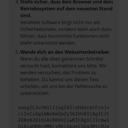
Stelle sicher, dass dein Browser und dein
Betriebssystem auf dem neuesten Stand
sind.
Veraltete Software birgt nicht nur ein
Sicherheitsrisiko, sondern kann auch dazu
führen, dass bestimmte Funktionen nicht
mehr unterstützt werden.
Wende dich an den Webseitenbetreiber.
Wenn du alle oben genannten Schritte
versucht hast, kontaktiere uns bitte. Wir
werden versuchen, das Problem zu
beheben. Du kannst uns diesen Text
schicken, um uns bei der Fehlersuche zu
unterstützen:
ewogICJuYW1lIjogIk5ldHdvcmtFcnJv
ciIsCiAgImNvbmZpZyI6IHsKICAgICJt
ZXRob2QiOiAiR0VUIiwKICAgICJ1cmwi
OiAiaHR0cHM6Ly9hcGkueC5ha3MtcHJv