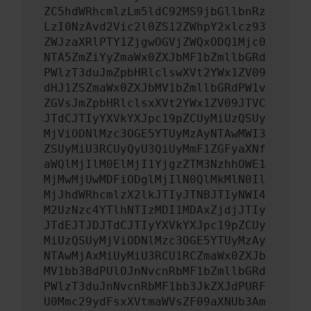
ZC5hdWRhcmlzLm5ldC92MS9jbGllbnRz
LzI0NzAvd2Vic2l0ZS12ZWhpY2xlcz93
ZWJzaXRlPTY1ZjgwOGVjZWQxODQ1Mjc0
NTA5ZmZiYyZmaWx0ZXJbMF1bZmllbGRd
PWlzT3duJmZpbHRlclswXVt2YWx1ZV09
dHJ1ZSZmaWx0ZXJbMV1bZmllbGRdPW1v
ZGVsJmZpbHRlclsxXVt2YWx1ZV09JTVC
JTdCJTIyYXVkYXJpc19pZCUyMiUzQSUy
MjViODNlMzc3OGE5YTUyMzAyNTAwMWI3
ZSUyMiU3RCUyQyU3QiUyMmF1ZGFyaXNf
aWQlMjIlM0ElMjI1YjgzZTM3NzhhOWE1
MjMwMjUwMDFiODglMjIlN0QlMkMlN0Il
MjJhdWRhcmlzX2lkJTIyJTNBJTIyNWI4
M2UzNzc4YTlhNTIzMDI1MDAxZjdjJTIy
JTdEJTJDJTdCJTIyYXVkYXJpc19pZCUy
MiUzQSUyMjViODNlMzc3OGE5YTUyMzAy
NTAwMjAxMiUyMiU3RCU1RCZmaWx0ZXJb
MV1bb3BdPUlOJnNvcnRbMF1bZmllbGRd
PWlzT3duJnNvcnRbMF1bb3JkZXJdPURF
U0Mmc29ydFsxXVtmaWVsZF09aXNUb3Am