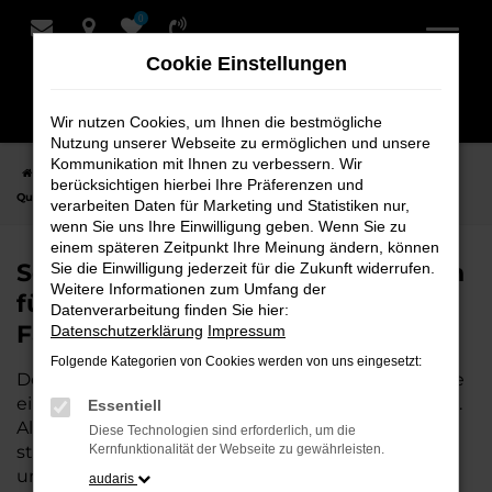
0
Zum
Hauptinhalt
Cookie Einstellungen
springen
Wir nutzen Cookies, um Ihnen die bestmögliche
Nutzung unserer Webseite zu ermöglichen und unsere
Kommunikation mit Ihnen zu verbessern. Wir
Startseite
Weyhe
Seat Fahrzeuge bei Schmidt + Koch für Weyhe –
berücksichtigen hierbei Ihre Präferenzen und
Qualität, Service und Fahrspaß
verarbeiten Daten für Marketing und Statistiken nur,
wenn Sie uns Ihre Einwilligung geben. Wenn Sie zu
einem späteren Zeitpunkt Ihre Meinung ändern, können
Seat Fahrzeuge bei Schmidt + Koch
Sie die Einwilligung jederzeit für die Zukunft widerrufen.
Weitere Informationen zum Umfang der
für Weyhe – Qualität, Service und
Datenverarbeitung finden Sie hier:
Fahrspaß
Datenschutzerklärung
Impressum
Folgende Kategorien von Cookies werden von uns eingesetzt:
Der Seat ist die perfekte Wahl für alle in Weyhe, die
ein zuverlässiges und modernes Fahrzeug suchen.
Essentiell
Als Ihr Seat Autohaus in der Nähe von Weyhe
Diese Technologien sind erforderlich, um die
stehen wir mit unserem umfangreichen Angebot
Kernfunktionalität der Webseite zu gewährleisten.
und erstklassigem Service zur Seite. Wir bieten
audaris