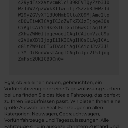
c29ydFsxXVtvcmRlcl09REVTQyZzb3J0
WzJdW2ZpZWxkXT1wcmljZSZzb3J0WzJd
W29yZGVyXT1BU0MmbGltaXQ9MjAmc2tp
cD0wIiwKICAgICJoZWFkZXJzIjoge30s
CiAgICAiYm9keSI6IG51bGwsCiAgICAi
ZXhwZWN0IjogewogICAgICAicmVzcG9u
c2VUeXBlIjogIiIKICAgIH0sCiAgICAi
dGltZW91dCI6IDAsCiAgICAicHJvZ3Jl
c3MiOiBudWxsLAogICAgInJpc2t5Ijog
ZmFsc2UKICB9Cn0=
Egal, ob Sie einen neuen, gebrauchten, ein
Vorführfahrzeug oder eine Tageszulassung suchen –
bei uns finden Sie das ideale Fahrzeug, das perfekt
zu Ihren Bedürfnissen passt. Wir bieten Ihnen eine
große Auswahl an Seat Fahrzeugen in allen
Kategorien: Neuwagen, Gebrauchtwagen,
Vorführfahrzeuge und Tageszulassungen. Alle
Fahrzeuge sind in ausgezeichnetem Zustand und