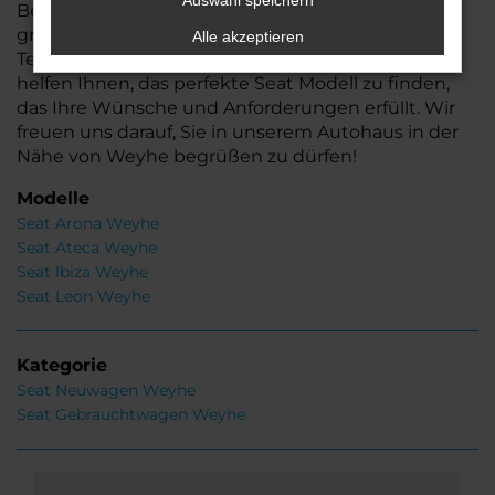
Auswahl speichern
Besuchen Sie uns und lassen Sie sich von unserer
großen Auswahl und der Kompetenz unseres
Alle akzeptieren
Teams überzeugen. Wir beraten Sie gerne und
helfen Ihnen, das perfekte Seat Modell zu finden,
das Ihre Wünsche und Anforderungen erfüllt. Wir
freuen uns darauf, Sie in unserem Autohaus in der
Nähe von Weyhe begrüßen zu dürfen!
Modelle
Seat Arona Weyhe
Seat Ateca Weyhe
Seat Ibiza Weyhe
Seat Leon Weyhe
Kategorie
Seat Neuwagen Weyhe
Seat Gebrauchtwagen Weyhe