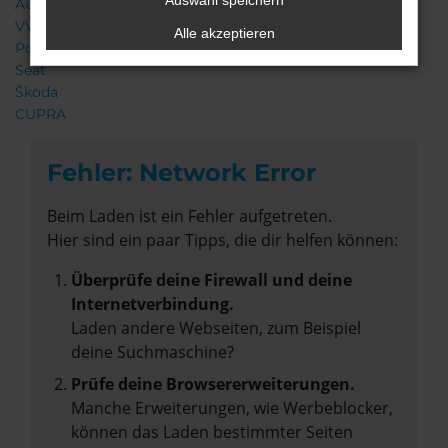
Auswahl speichern
Audi
VW
Alle akzeptieren
Porsche
Seat
Škoda
CUPRA
Fehler: Network Error
Beim Laden ist ein Fehler aufgetreten.
Hier sind ein paar Tipps, die dir helfen können:
Überprüfe deine Firewall und deine
Internetverbindung.
Laden andere Webseiten, zum Beispiel
deine Suchmaschine?
Prüfe deine Browsererweiterungen.
Manche Erweiterungen, wie Werbeblocker,
können das Laden bestimmter Seiten