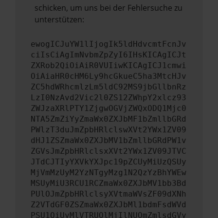
schicken, um uns bei der Fehlersuche zu
unterstützen:
ewogICJuYW1lIjogIk5ldHdvcmtFcnJv
ciIsCiAgImNvbmZpZyI6IHsKICAgICJt
ZXRob2QiOiAiR0VUIiwKICAgICJ1cmwi
OiAiaHR0cHM6Ly9hcGkueC5ha3MtcHJv
ZC5hdWRhcmlzLm5ldC92MS9jbGllbnRz
LzI0NzAvd2Vic2l0ZS12ZWhpY2xlcz93
ZWJzaXRlPTY1ZjgwOGVjZWQxODQ1Mjc0
NTA5ZmZiYyZmaWx0ZXJbMF1bZmllbGRd
PWlzT3duJmZpbHRlclswXVt2YWx1ZV09
dHJ1ZSZmaWx0ZXJbMV1bZmllbGRdPW1v
ZGVsJmZpbHRlclsxXVt2YWx1ZV09JTVC
JTdCJTIyYXVkYXJpc19pZCUyMiUzQSUy
MjVmMzUyM2YzNTgyMzg1N2QzYzBhYWEw
MSUyMiU3RCU1RCZmaWx0ZXJbMV1bb3Bd
PUlOJmZpbHRlclsyXVtmaWVsZF09dXNh
Z2VTdGF0ZSZmaWx0ZXJbMl1bdmFsdWVd
PSU1QiUyMlVTRUQlMjIlNUQmZmlsdGVy