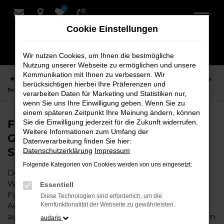
0
Zum
Hauptinhalt
Cookie Einstellungen
springen
Wir nutzen Cookies, um Ihnen die bestmögliche
Nutzung unserer Webseite zu ermöglichen und unsere
Kommunikation mit Ihnen zu verbessern. Wir
Startseite
Weyhe
Škoda
Škoda Enyaq
Finden Sie Ihren Škoda
berücksichtigen hierbei Ihre Präferenzen und
Enyaq Gebrauchtwagen für Weyhe bei Schmidt + Koch
verarbeiten Daten für Marketing und Statistiken nur,
wenn Sie uns Ihre Einwilligung geben. Wenn Sie zu
einem späteren Zeitpunkt Ihre Meinung ändern, können
Finden Sie Ihren Škoda Enyaq
Sie die Einwilligung jederzeit für die Zukunft widerrufen.
Weitere Informationen zum Umfang der
Gebrauchtwagen für Weyhe bei
Datenverarbeitung finden Sie hier:
Schmidt + Koch
Datenschutzerklärung
Impressum
Folgende Kategorien von Cookies werden von uns eingesetzt:
Der Škoda Enyaq ist die perfekte Wahl für alle in
Weyhe, die ein zuverlässiges und modernes
Essentiell
Fahrzeug suchen.
Mit seiner erstklassigen
Diese Technologien sind erforderlich, um die
Ausstattung, der niedrigen Laufleistung und der
Kernfunktionalität der Webseite zu gewährleisten.
ausgezeichneten Pflege ist dieser Gebrauchtwagen
audaris