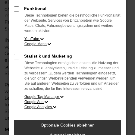
eine kostengünstige Alternative zum Neuwagen,
ohne auf Komfort und Qualität verzichten zu
Funktional
müssen. Ob im Stadtverkehr oder für längere
Diese Technologien bieten die bestmögliche Funktionalität
der Webseite. Services von Drittanbietern wie Google
Fahrten, der Enyaq überzeugt durch Fahrkomfort,
Maps, Chats, Fahrzeugbewertungssystem und weitere
Sicherheit und Wirtschaftlichkeit.
werden aktiviert.
YouTube
Ihr Škoda Autohaus in Weyhe ist Ihr
Google Maps
vertrauenswürdiger Partner, wenn es um
Gebrauchtwagen geht. Wir bieten Ihnen nicht nur
Statistik und Marketing
eine große Auswahl an geprüften Fahrzeugen,
Diese Technologien ermöglichen es uns, die Nutzung der
sondern auch eine fachkundige Beratung, damit
Webseite zu analysieren, um die Leistung zu messen und
Sie das für Sie passende Modell finden.
zu verbessern. Zudem werden Technologien eingesetzt,
die von dritten Werbetreibenden verwendet werden, um
Sie auf anderen Webseiten zu verfolgen und um Anzeigen
Profitieren Sie von unseren zusätzlichen
Services
zu schalten, die für Ihre Interessen relevant sind.
wie attraktiven Finanzierungsmöglichkeiten,
Google Tag Manager
Leasingangeboten und der bequemen
Google Ads
Inzahlungnahme Ihres alten Fahrzeugs. Besuchen
Google Analytics
Sie uns und überzeugen Sie sich von der Qualität
und dem Service, den wir Ihnen bieten!
Optionale Cookies ablehnen
Marken