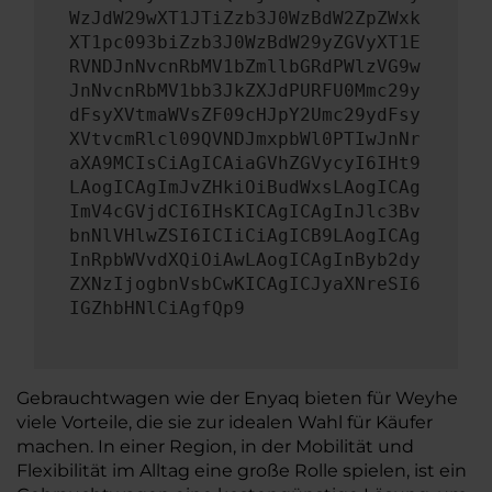
WzJdW29wXT1JTiZzb3J0WzBdW2ZpZWxk
XT1pc093biZzb3J0WzBdW29yZGVyXT1E
RVNDJnNvcnRbMV1bZmllbGRdPWlzVG9w
JnNvcnRbMV1bb3JkZXJdPURFU0Mmc29y
dFsyXVtmaWVsZF09cHJpY2Umc29ydFsy
XVtvcmRlcl09QVNDJmxpbWl0PTIwJnNr
aXA9MCIsCiAgICAiaGVhZGVycyI6IHt9
LAogICAgImJvZHkiOiBudWxsLAogICAg
ImV4cGVjdCI6IHsKICAgICAgInJlc3Bv
bnNlVHlwZSI6ICIiCiAgICB9LAogICAg
InRpbWVvdXQiOiAwLAogICAgInByb2dy
ZXNzIjogbnVsbCwKICAgICJyaXNreSI6
IGZhbHNlCiAgfQp9
Gebrauchtwagen wie der Enyaq bieten für Weyhe
viele Vorteile, die sie zur idealen Wahl für Käufer
machen. In einer Region, in der Mobilität und
Flexibilität im Alltag eine große Rolle spielen, ist ein