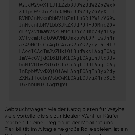
WzJdW29wXT1JTiZzb3J0WzBdW2ZpZWxk
XT1pc093biZzb3J0WzBdW29yZGVyXT1E
RVNDJnNvcnRbMV1bZmllbGRdPWlzVG9w
JnNvcnRbMV1bb3JkZXJdPURFU0Mmc29y
dFsyXVtmaWVsZF09cHJpY2Umc29ydFsy
XVtvcmRlcl09QVNDJmxpbWl0PTIwJnNr
aXA9MCIsCiAgICAiaGVhZGVycyI6IHt9
LAogICAgImJvZHkiOiBudWxsLAogICAg
ImV4cGVjdCI6IHsKICAgICAgInJlc3Bv
bnNlVHlwZSI6ICIiCiAgICB9LAogICAg
InRpbWVvdXQiOiAwLAogICAgInByb2dy
ZXNzIjogbnVsbCwKICAgICJyaXNreSI6
IGZhbHNlCiAgfQp9
Gebrauchtwagen wie der Karoq bieten für Weyhe
viele Vorteile, die sie zur idealen Wahl für Käufer
machen. In einer Region, in der Mobilität und
Flexibilität im Alltag eine große Rolle spielen, ist ein