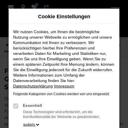
0
Zum
Hauptinhalt
Cookie Einstellungen
springen
Wir nutzen Cookies, um Ihnen die bestmögliche
Nutzung unserer Webseite zu ermöglichen und unsere
Kommunikation mit Ihnen zu verbessern. Wir
Startseite
Weyhe
Škoda
Škoda Karoq
Finden Sie Ihren Škoda
berücksichtigen hierbei Ihre Präferenzen und
Karoq Gebrauchtwagen für Weyhe bei Schmidt + Koch
verarbeiten Daten für Marketing und Statistiken nur,
wenn Sie uns Ihre Einwilligung geben. Wenn Sie zu
einem späteren Zeitpunkt Ihre Meinung ändern, können
Finden Sie Ihren Škoda Karoq
Sie die Einwilligung jederzeit für die Zukunft widerrufen.
Weitere Informationen zum Umfang der
Gebrauchtwagen für Weyhe bei
Datenverarbeitung finden Sie hier:
Schmidt + Koch
Datenschutzerklärung
Impressum
Folgende Kategorien von Cookies werden von uns eingesetzt:
Der Škoda Karoq ist die perfekte Wahl für alle in
Weyhe, die ein zuverlässiges und modernes
Essentiell
Fahrzeug suchen.
Mit seiner erstklassigen
Diese Technologien sind erforderlich, um die
Ausstattung, der niedrigen Laufleistung und der
Kernfunktionalität der Webseite zu gewährleisten.
ausgezeichneten Pflege ist dieser Gebrauchtwagen
audaris