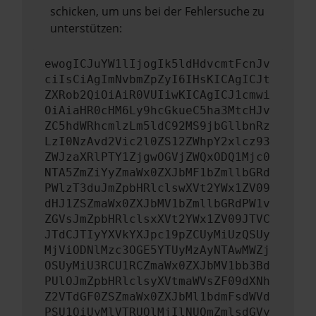
schicken, um uns bei der Fehlersuche zu
unterstützen:
ewogICJuYW1lIjogIk5ldHdvcmtFcnJv
ciIsCiAgImNvbmZpZyI6IHsKICAgICJt
ZXRob2QiOiAiR0VUIiwKICAgICJ1cmwi
OiAiaHR0cHM6Ly9hcGkueC5ha3MtcHJv
ZC5hdWRhcmlzLm5ldC92MS9jbGllbnRz
LzI0NzAvd2Vic2l0ZS12ZWhpY2xlcz93
ZWJzaXRlPTY1ZjgwOGVjZWQxODQ1Mjc0
NTA5ZmZiYyZmaWx0ZXJbMF1bZmllbGRd
PWlzT3duJmZpbHRlclswXVt2YWx1ZV09
dHJ1ZSZmaWx0ZXJbMV1bZmllbGRdPW1v
ZGVsJmZpbHRlclsxXVt2YWx1ZV09JTVC
JTdCJTIyYXVkYXJpc19pZCUyMiUzQSUy
MjViODNlMzc3OGE5YTUyMzAyNTAwMWZj
OSUyMiU3RCU1RCZmaWx0ZXJbMV1bb3Bd
PUlOJmZpbHRlclsyXVtmaWVsZF09dXNh
Z2VTdGF0ZSZmaWx0ZXJbMl1bdmFsdWVd
PSU1QiUyMlVTRUQlMjIlNUQmZmlsdGVy