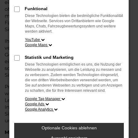
eine kostengünstige Alternative zum Neuwagen,
ohne auf Komfort und Qualität verzichten zu
Funktional
müssen. Ob im Stadtverkehr oder für längere
Diese Technologien bieten die bestmögliche Funktionalität
der Webseite. Services von Drittanbietern wie Google
Fahrten, der Karoq überzeugt durch Fahrkomfort,
Maps, Chats, Fahrzeugbewertungssystem und weitere
Sicherheit und Wirtschaftlichkeit.
werden aktiviert.
YouTube
Ihr Škoda Autohaus in Weyhe ist Ihr
Google Maps
vertrauenswürdiger Partner, wenn es um
Gebrauchtwagen geht. Wir bieten Ihnen nicht nur
Statistik und Marketing
eine große Auswahl an geprüften Fahrzeugen,
Diese Technologien ermöglichen es uns, die Nutzung der
sondern auch eine fachkundige Beratung, damit
Webseite zu analysieren, um die Leistung zu messen und
Sie das für Sie passende Modell finden.
zu verbessern. Zudem werden Technologien eingesetzt,
die von dritten Werbetreibenden verwendet werden, um
Sie auf anderen Webseiten zu verfolgen und um Anzeigen
Profitieren Sie von unseren zusätzlichen
Services
zu schalten, die für Ihre Interessen relevant sind.
wie attraktiven Finanzierungsmöglichkeiten,
Google Tag Manager
Leasingangeboten und der bequemen
Google Ads
Inzahlungnahme Ihres alten Fahrzeugs. Besuchen
Google Analytics
Sie uns und überzeugen Sie sich von der Qualität
und dem Service, den wir Ihnen bieten!
Optionale Cookies ablehnen
Marken