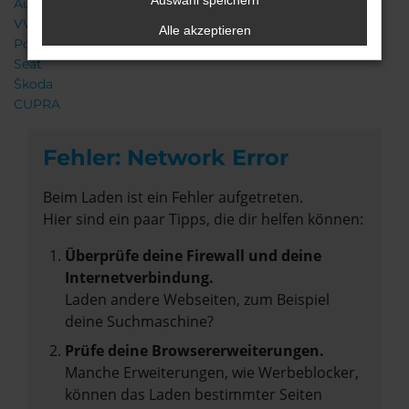
Auswahl speichern
Audi
VW
Alle akzeptieren
Porsche
Seat
Škoda
CUPRA
Fehler: Network Error
Beim Laden ist ein Fehler aufgetreten.
Hier sind ein paar Tipps, die dir helfen können:
Überprüfe deine Firewall und deine
Internetverbindung.
Laden andere Webseiten, zum Beispiel
deine Suchmaschine?
Prüfe deine Browsererweiterungen.
Manche Erweiterungen, wie Werbeblocker,
können das Laden bestimmter Seiten