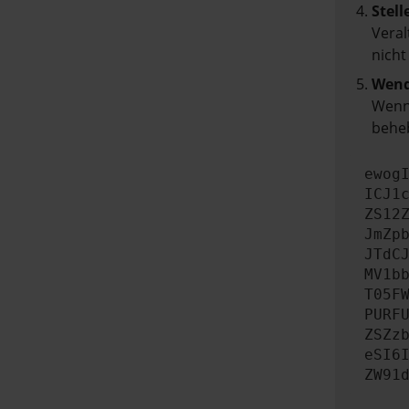
Stell
Veral
nicht
Wend
Wenn 
beheb
ewog
ICJ1
ZS12
JmZp
JTdC
MV1b
T05F
PURF
ZSZz
eSI6
ZW91