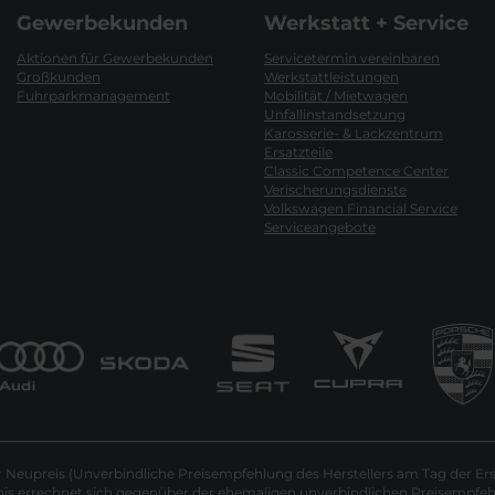
Gewerbekunden
Werkstatt + Service
Aktionen für Gewerbekunden
Servicetermin vereinbaren
Großkunden
Werkstattleistungen
Fuhrparkmanagement
Mobilität / Mietwagen
Unfallinstandsetzung
Karosserie- & Lackzentrum
Ersatzteile
Classic Competence Center
Verischerungsdienste
Volkswagen Financial Service
Serviceangebote
Neupreis (Unverbindliche Preisempfehlung des Herstellers am Tag der Ers
nis errechnet sich gegenüber der ehemaligen unverbindlichen Preisempfehl