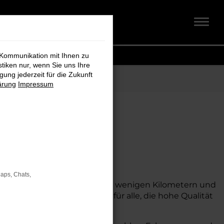
 Kommunikation mit Ihnen zu
stiken nur, wenn Sie uns Ihre
ung jederzeit für die Zukunft
ärung
Impressum
yhe bei
Maps, Chats,
raktiven Preis suchen. Mit nur wenigen Kilometern und
sseren Konditionen. Ideal für alle, die hohe Qualität