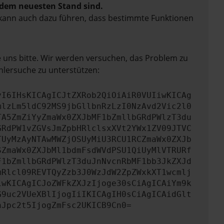
f dem neuesten Stand sind.
rn kann auch dazu führen, dass bestimmte Funktionen
e uns bitte. Wir werden versuchen, das Problem zu
hlersuche zu unterstützen:
yI6IHsKICAgICJtZXRob2QiOiAiR0VUIiwKICAg
mlzLm5ldC92MS9jbGllbnRzLzI0NzAvd2Vic2l0
TA5ZmZiYyZmaWx0ZXJbMF1bZmllbGRdPWlzT3du
GRdPW1vZGVsJmZpbHRlclsxXVt2YWx1ZV09JTVC
TUyMzAyNTAwMWZjOSUyMiU3RCU1RCZmaWx0ZXJb
SZmaWx0ZXJbMl1bdmFsdWVdPSU1QiUyMlVTRURf
F1bZmllbGRdPWlzT3duJnNvcnRbMF1bb3JkZXJd
mRlcl09REVTQyZzb3J0WzJdW2ZpZWxkXT1wcmlj
iwKICAgICJoZWFkZXJzIjoge30sCiAgICAiYm9k
G9uc2VUeXBlIjogIiIKICAgIH0sCiAgICAidGlt
nJpc2t5IjogZmFsc2UKICB9Cn0=