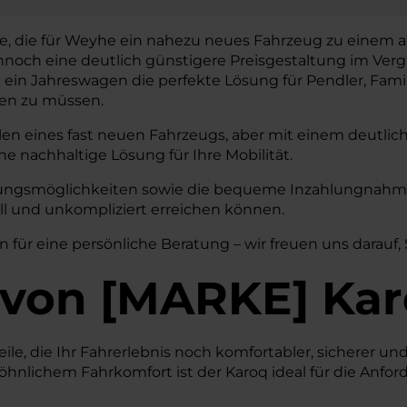
le, die für Weyhe ein nahezu neues Fahrzeug zu einem a
nnoch eine deutlich günstigere Preisgestaltung im Ver
 ist ein Jahreswagen die perfekte Lösung für Pendler, Fam
len zu müssen.
len eines fast neuen Fahrzeugs, aber mit einem deutlic
ne nachhaltige Lösung für Ihre Mobilität.
erungsmöglichkeiten sowie die bequeme Inzahlungnahme 
ll und unkompliziert erreichen können.
n für eine persönliche Beratung – wir freuen uns darauf,
von
[
MARKE
]
Kar
e, die Ihr Fahrerlebnis noch komfortabler, sicherer und e
lichem Fahrkomfort ist der Karoq ideal für die Anfo