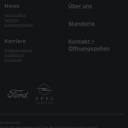
News
Über uns
News & Blog
Termine
Standorte
Kundenmagazin
Karriere
Kontakt +
Öffnungszeiten
Stellenangebote
Ausbildung
Praktikum
tzulassung).
ung des Herstellers am Tag der Erstzulassung (Neupreis).