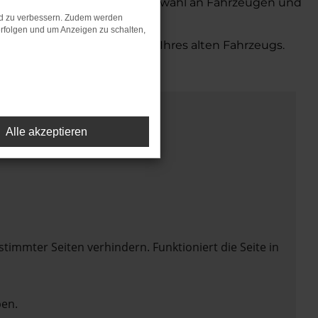
 bieten Ihnen eine große Auswahl an Fahrzeugen und
nd zu verbessern. Zudem werden
rfolgen und um Anzeigen zu schalten,
bequemen Inzahlungnahme Ihres alten Fahrzeugs.
Alle akzeptieren
mmter Seiten verhindern. Funktioniert die Seite in
en.