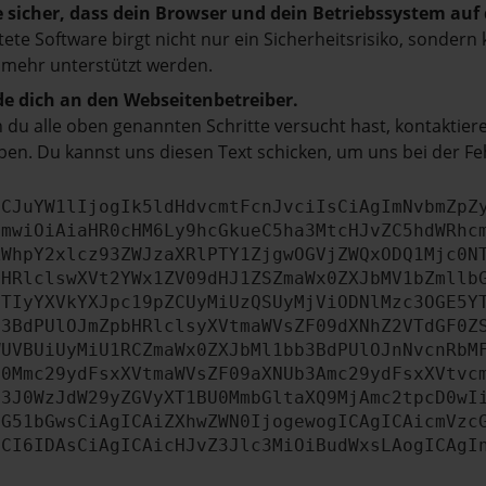
e sicher, dass dein Browser und dein Betriebssystem au
tete Software birgt nicht nur ein Sicherheitsrisiko, sonde
 mehr unterstützt werden.
e dich an den Webseitenbetreiber.
du alle oben genannten Schritte versucht hast, kontaktier
en. Du kannst uns diesen Text schicken, um uns bei der Fe
ICJuYW1lIjogIk5ldHdvcmtFcnJvciIsCiAgImNvbmZpZ
cmwiOiAiaHR0cHM6Ly9hcGkueC5ha3MtcHJvZC5hdWRhc
ZWhpY2xlcz93ZWJzaXRlPTY1ZjgwOGVjZWQxODQ1Mjc0N
bHRlclswXVt2YWx1ZV09dHJ1ZSZmaWx0ZXJbMV1bZmllb
JTIyYXVkYXJpc19pZCUyMiUzQSUyMjViODNlMzc3OGE5Y
b3BdPUlOJmZpbHRlclsyXVtmaWVsZF09dXNhZ2VTdGF0Z
WUVBUiUyMiU1RCZmaWx0ZXJbMl1bb3BdPUlOJnNvcnRbM
U0Mmc29ydFsxXVtmaWVsZF09aXNUb3Amc29ydFsxXVtvc
b3J0WzJdW29yZGVyXT1BU0MmbGltaXQ9MjAmc2tpcD0wI
IG51bGwsCiAgICAiZXhwZWN0IjogewogICAgICAicmVzc
dCI6IDAsCiAgICAicHJvZ3Jlc3MiOiBudWxsLAogICAgI