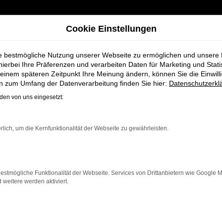
Cookie Einstellungen
ie bestmögliche Nutzung unserer Webseite zu ermöglichen und unsere
hierbei Ihre Präferenzen und verarbeiten Daten für Marketing und Stati
einem späteren Zeitpunkt Ihre Meinung ändern, können Sie die Einwillig
ür Weyhe bei Schmidt + Koch
en zum Umfang der Datenverarbeitung finden Sie hier:
Datenschutzerkl
en von uns eingesetzt:
hreswagen für We
rlich, um die Kernfunktionalität der Webseite zu gewährleisten.
estmögliche Funktionalität der Webseite. Services von Drittanbietern wie Google 
eitere werden aktiviert.
, die für Weyhe ein nahezu neues Fahrzeug zu einem att
wagen die Vorteile eines Neuwagens, aber zu deutlich be
.