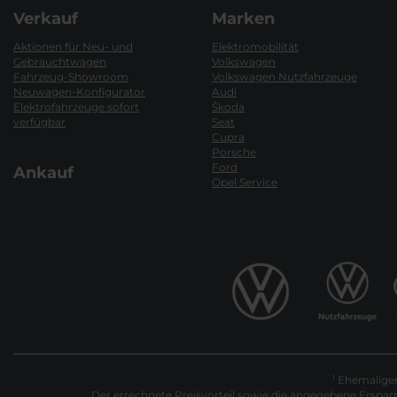
Verkauf
Marken
Aktionen für Neu- und
Elektromobilität
Gebrauchtwagen
Volkswagen
Fahrzeug-Showroom
Volkswagen Nutzfahrzeuge
Neuwagen-Konfigurator
Audi
Elektrofahrzeuge sofort
Škoda
verfügbar
Seat
Cupra
Porsche
Ford
Ankauf
Opel Service
Ehemaliger 
1
Der errechnete Preisvorteil sowie die angegebene Erspar