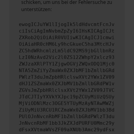
schicken, um uns bei der Fehlersuche zu
unterstützen:
ewogICJuYW1lIjogIk5ldHdvcmtFcnJv
ciIsCiAgImNvbmZpZyI6IHsKICAgICJt
ZXRob2QiOiAiR0VUIiwKICAgICJ1cmwi
OiAiaHR0cHM6Ly9hcGkueC5ha3MtcHJv
ZC5hdWRhcmlzLm5ldC92MS9jbGllbnRz
LzI0NzAvd2Vic2l0ZS12ZWhpY2xlcz93
ZWJzaXRlPTY1ZjgwOGVjZWQxODQ1Mjc0
NTA5ZmZiYyZmaWx0ZXJbMF1bZmllbGRd
PWlzT3duJmZpbHRlclswXVt2YWx1ZV09
dHJ1ZSZmaWx0ZXJbMV1bZmllbGRdPW1v
ZGVsJmZpbHRlclsxXVt2YWx1ZV09JTVC
JTdCJTIyYXVkYXJpc19pZCUyMiUzQSUy
MjViODNlMzc3OGE5YTUyMzAyNTAwMWZj
ZiUyMiU3RCU1RCZmaWx0ZXJbMV1bb3Bd
PUlOJnNvcnRbMF1bZmllbGRdPWlzT3du
JnNvcnRbMF1bb3JkZXJdPURFU0Mmc29y
dFsxXVtmaWVsZF09aXNUb3Amc29ydFsx