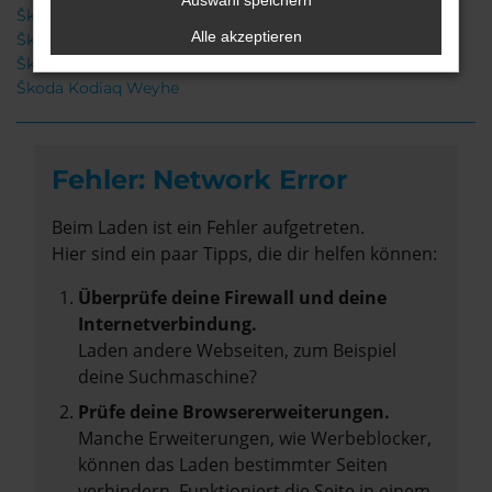
Auswahl speichern
Škoda Kodiaq Neuwagen Weyhe
Alle akzeptieren
Škoda Kodiaq Jahreswagen Weyhe
Škoda Kodiaq Gebrauchtwagen Weyhe
Škoda Kodiaq Weyhe
Fehler: Network Error
Beim Laden ist ein Fehler aufgetreten.
Hier sind ein paar Tipps, die dir helfen können:
Überprüfe deine Firewall und deine
Internetverbindung.
Laden andere Webseiten, zum Beispiel
deine Suchmaschine?
Prüfe deine Browsererweiterungen.
Manche Erweiterungen, wie Werbeblocker,
können das Laden bestimmter Seiten
verhindern. Funktioniert die Seite in einem