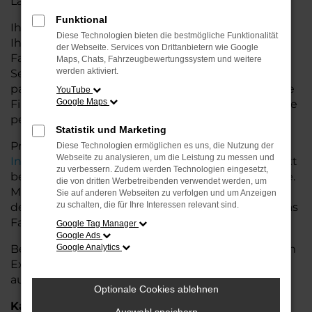
Land glänzt.
Funktional
Ihr Škoda Autohaus in der Nähe von Weyhe bietet
Diese Technologien bieten die bestmögliche Funktionalität
Ihnen neben einer breiten Auswahl an Škoda
der Webseite. Services von Drittanbietern wie Google
Fahrzeugen auch umfassende Beratung und
Maps, Chats, Fahrzeugbewertungssystem und weitere
werden aktiviert.
Service. Wir unterstützen Sie bei der Auswahl des
passenden Modells und bieten maßgeschneiderte
YouTube
Google Maps
Finanzierungslösungen sowie Leasingoptionen, die
perfekt zu Ihrem Budget und Bedarf passen.
Statistik und Marketing
Profitieren Sie von zusätzlichen Services wie
Diese Technologien ermöglichen es uns, die Nutzung der
Webseite zu analysieren, um die Leistung zu messen und
Inzahlungnahme
,
Wartung und Reparaturen
direkt
zu verbessern. Zudem werden Technologien eingesetzt,
bei Ihrem Škoda Autohaus in der Nähe von Weyhe.
die von dritten Werbetreibenden verwendet werden, um
Mit unserer großen Auswahl an Fahrzeugen und
Sie auf anderen Webseiten zu verfolgen und um Anzeigen
zu schalten, die für Ihre Interessen relevant sind.
der professionellen Beratung finden Sie bei uns das
Fahrzeug, das Ihre Ansprüche erfüllt.
Google Tag Manager
Google Ads
Besuchen Sie uns und lassen Sie sich von unserem
Google Analytics
Expertenteam beraten – der Škoda Kodiaq wartet
auf Sie!
Optionale Cookies ablehnen
Kategorie