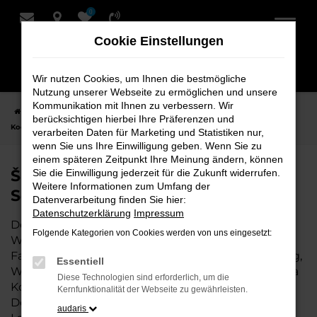
0
Zum
Hauptinhalt
Cookie Einstellungen
springen
Wir nutzen Cookies, um Ihnen die bestmögliche
Nutzung unserer Webseite zu ermöglichen und unsere
Kommunikation mit Ihnen zu verbessern. Wir
Startseite
Weyhe
Škoda
Škoda Kodiaq Fahrzeuge bei Schmidt +
berücksichtigen hierbei Ihre Präferenzen und
Koch für Weyhe
verarbeiten Daten für Marketing und Statistiken nur,
wenn Sie uns Ihre Einwilligung geben. Wenn Sie zu
einem späteren Zeitpunkt Ihre Meinung ändern, können
Škoda Kodiaq Fahrzeuge bei
Sie die Einwilligung jederzeit für die Zukunft widerrufen.
Weitere Informationen zum Umfang der
Schmidt + Koch für Weyhe
Datenverarbeitung finden Sie hier:
Datenschutzerklärung
Impressum
Der Škoda Kodiaq ist die perfekte Wahl für alle in
Folgende Kategorien von Cookies werden von uns eingesetzt:
Weyhe, die ein zuverlässiges und modernes
Fahrzeug suchen. Ob für den täglichen Arbeitsweg,
Essentiell
Wochenendausflüge oder lange Reisen, der Škoda
Diese Technologien sind erforderlich, um die
Kodiaq bietet Komfort, Effizienz und modernes
Kernfunktionalität der Webseite zu gewährleisten.
Design, das sowohl in der Stadt als auch auf dem
audaris