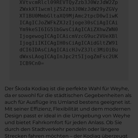
XVtvcmRlcl09REVTQyZzb3J0WzJdW2Zp
ZWxkXT1wcmljZSZzb3J0WzJdW29yZGVy
XT1BU0MmbGltaXQ9MjAmc2tpcD0wIiwK
ICAgICJoZWFkZXJzIjoge30sCiAgICAi
Ym9keSI6IG51bGwsCiAgICAiZXhwZWN0
IjogewogICAgICAicmVzcG9uc2VUeXBl
IjogIiIKICAgIH0sCiAgICAidGltZW91
dCI6IDAsCiAgICAicHJvZ3Jlc3MiOiBu
dWxsLAogICAgInJpc2t5IjogZmFsc2UK
ICB9Cn0=
Der Škoda Kodiaq ist die perfekte Wahl für Weyhe,
da er sowohl für die städtischen Gegebenheiten als
auch für Ausflüge ins Umland bestens geeignet ist.
Mit seiner Effizienz, Flexibilität und dem modernen
Design passt er ideal in die Umgebung von Weyhe
und bietet Fahrkomfort für jeden Anlass. Ob Sie
durch den Stadtverkehr pendeln oder längere
Strecken fahren möchten – der Kodiaq überzeugt