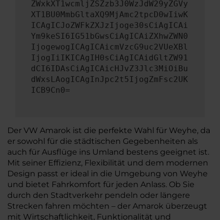
ZWxkXT1wcmljZSZzb3J0WzJdW29yZGVy
XT1BU0MmbGltaXQ9MjAmc2tpcD0wIiwK
ICAgICJoZWFkZXJzIjoge30sCiAgICAi
Ym9keSI6IG51bGwsCiAgICAiZXhwZWN0
IjogewogICAgICAicmVzcG9uc2VUeXBl
IjogIiIKICAgIH0sCiAgICAidGltZW91
dCI6IDAsCiAgICAicHJvZ3Jlc3MiOiBu
dWxsLAogICAgInJpc2t5IjogZmFsc2UK
ICB9Cn0=
Der VW Amarok ist die perfekte Wahl für Weyhe, da
er sowohl für die städtischen Gegebenheiten als
auch für Ausflüge ins Umland bestens geeignet ist.
Mit seiner Effizienz, Flexibilität und dem modernen
Design passt er ideal in die Umgebung von Weyhe
und bietet Fahrkomfort für jeden Anlass. Ob Sie
durch den Stadtverkehr pendeln oder längere
Strecken fahren möchten – der Amarok überzeugt
mit Wirtschaftlichkeit, Funktionalität und