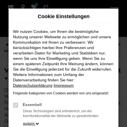
0
Zum
Hauptinhalt
Cookie Einstellungen
springen
Wir nutzen Cookies, um Ihnen die bestmögliche
Nutzung unserer Webseite zu ermöglichen und unsere
Kommunikation mit Ihnen zu verbessern. Wir
Startseite
Weyhe
VW
VW Amarok Fahrzeuge bei Schmidt + Koch
berücksichtigen hierbei Ihre Präferenzen und
für Weyhe
verarbeiten Daten für Marketing und Statistiken nur,
wenn Sie uns Ihre Einwilligung geben. Wenn Sie zu
einem späteren Zeitpunkt Ihre Meinung ändern, können
VW Amarok Fahrzeuge bei Schmidt
Sie die Einwilligung jederzeit für die Zukunft widerrufen.
Weitere Informationen zum Umfang der
+ Koch für Weyhe
Datenverarbeitung finden Sie hier:
Datenschutzerklärung
Impressum
Der VW Amarok ist die perfekte Wahl für alle in
Folgende Kategorien von Cookies werden von uns eingesetzt:
Weyhe, die ein zuverlässiges und modernes
Fahrzeug suchen. Ob für den täglichen Arbeitsweg,
Essentiell
Wochenendausflüge oder lange Reisen, der VW
Diese Technologien sind erforderlich, um die
Amarok bietet Komfort, Effizienz und modernes
Kernfunktionalität der Webseite zu gewährleisten.
Design, das sowohl in der Stadt als auch auf dem
audaris