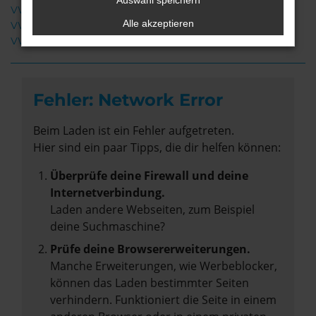
Auswahl speichern
VW Amarok Weyhe
Alle akzeptieren
VW Amarok Gebrauchtwagen Weyhe
VW Amarok Neuwagen Weyhe
Fehler: Network Error
Beim Laden ist ein Fehler aufgetreten.
Hier sind ein paar Tipps, die dir helfen können:
Überprüfe deine Firewall und deine
Internetverbindung.
Laden andere Webseiten, zum Beispiel
deine Suchmaschine?
Prüfe deine Browsererweiterungen.
Manche Erweiterungen, wie Werbeblocker,
können das Laden bestimmter Seiten
verhindern. Funktioniert die Seite in einem