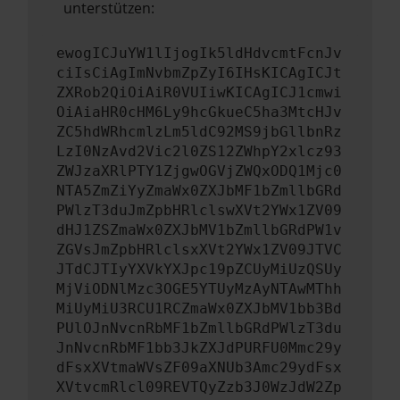
unterstützen:
ewogICJuYW1lIjogIk5ldHdvcmtFcnJv
ciIsCiAgImNvbmZpZyI6IHsKICAgICJt
ZXRob2QiOiAiR0VUIiwKICAgICJ1cmwi
OiAiaHR0cHM6Ly9hcGkueC5ha3MtcHJv
ZC5hdWRhcmlzLm5ldC92MS9jbGllbnRz
LzI0NzAvd2Vic2l0ZS12ZWhpY2xlcz93
ZWJzaXRlPTY1ZjgwOGVjZWQxODQ1Mjc0
NTA5ZmZiYyZmaWx0ZXJbMF1bZmllbGRd
PWlzT3duJmZpbHRlclswXVt2YWx1ZV09
dHJ1ZSZmaWx0ZXJbMV1bZmllbGRdPW1v
ZGVsJmZpbHRlclsxXVt2YWx1ZV09JTVC
JTdCJTIyYXVkYXJpc19pZCUyMiUzQSUy
MjViODNlMzc3OGE5YTUyMzAyNTAwMThh
MiUyMiU3RCU1RCZmaWx0ZXJbMV1bb3Bd
PUlOJnNvcnRbMF1bZmllbGRdPWlzT3du
JnNvcnRbMF1bb3JkZXJdPURFU0Mmc29y
dFsxXVtmaWVsZF09aXNUb3Amc29ydFsx
XVtvcmRlcl09REVTQyZzb3J0WzJdW2Zp