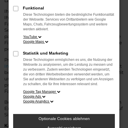
Land glänzt.
Funktional
Ihr VW Autohaus in der Nähe von Weyhe bietet
Diese Technologien bieten die bestmögliche Funktionalität
Ihnen neben einer breiten Auswahl an VW
der Webseite. Services von Drittanbietern wie Google
Fahrzeugen auch umfassende Beratung und
Maps, Chats, Fahrzeugbewertungssystem und weitere
werden aktiviert.
Service. Wir unterstützen Sie bei der Auswahl des
passenden Modells und bieten maßgeschneiderte
YouTube
Google Maps
Finanzierungslösungen sowie Leasingoptionen, die
perfekt zu Ihrem Budget und Bedarf passen.
Statistik und Marketing
Profitieren Sie von zusätzlichen Services wie
Diese Technologien ermöglichen es uns, die Nutzung der
Webseite zu analysieren, um die Leistung zu messen und
Inzahlungnahme
,
Wartung und Reparaturen
direkt
zu verbessern. Zudem werden Technologien eingesetzt,
bei Ihrem VW Autohaus in der Nähe von Weyhe. Mit
die von dritten Werbetreibenden verwendet werden, um
unserer großen Auswahl an Fahrzeugen und der
Sie auf anderen Webseiten zu verfolgen und um Anzeigen
zu schalten, die für Ihre Interessen relevant sind.
professionellen Beratung finden Sie bei uns das
Fahrzeug, das Ihre Ansprüche erfüllt.
Google Tag Manager
Google Ads
Besuchen Sie uns und lassen Sie sich von unserem
Google Analytics
Expertenteam beraten – der VW Amarok wartet auf
Sie!
Optionale Cookies ablehnen
Kategorie