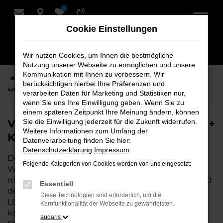
0
Zum
Hauptinhalt
Cookie Einstellungen
springen
Wir nutzen Cookies, um Ihnen die bestmögliche
Nutzung unserer Webseite zu ermöglichen und unsere
Kommunikation mit Ihnen zu verbessern. Wir
Startseite
Weyhe
VW
VW Caddy
VW Caddy Neuwagen bei
berücksichtigen hierbei Ihre Präferenzen und
Schmidt + Koch für Weyhe
verarbeiten Daten für Marketing und Statistiken nur,
wenn Sie uns Ihre Einwilligung geben. Wenn Sie zu
einem späteren Zeitpunkt Ihre Meinung ändern, können
VW Caddy Neuwagen bei Schmidt +
Sie die Einwilligung jederzeit für die Zukunft widerrufen.
Weitere Informationen zum Umfang der
Koch für Weyhe
Datenverarbeitung finden Sie hier:
Datenschutzerklärung
Impressum
Der VW Caddy ist die perfekte Wahl für alle, die für
Folgende Kategorien von Cookies werden von uns eingesetzt:
Weyhe einen Neuwagen suchen. Mit seiner
modernen Technik, seinem effizienten Antrieb und
Essentiell
dem stilvollen Design ist der Caddy die ideale
Diese Technologien sind erforderlich, um die
Lösung für jeden, der ein zuverlässiges und
Kernfunktionalität der Webseite zu gewährleisten.
komfortables Fahrzeug möchte. Egal, ob für den
audaris