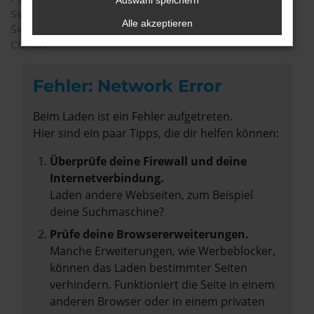
Auswahl speichern
Seat
Alle akzeptieren
Škoda
CUPRA
Fehler: Network Error
Beim Laden ist ein Fehler aufgetreten.
Hier sind ein paar Tipps, die dir helfen können:
Überprüfe deine Firewall und deine
Internetverbindung.
Laden andere Webseiten, zum Beispiel
deine Suchmaschine?
Prüfe deine Browsererweiterungen.
Manche Erweiterungen, wie Werbeblocker,
können das Laden bestimmter Seiten
verhindern. Funktioniert die Seite in einem
anderen Browser oder in einem privaten