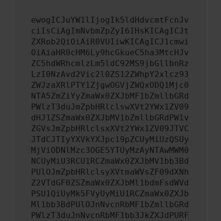
ewogICJuYW1lIjogIk5ldHdvcmtFcnJv
ciIsCiAgImNvbmZpZyI6IHsKICAgICJt
ZXRob2QiOiAiR0VUIiwKICAgICJ1cmwi
OiAiaHR0cHM6Ly9hcGkueC5ha3MtcHJv
ZC5hdWRhcmlzLm5ldC92MS9jbGllbnRz
LzI0NzAvd2Vic2l0ZS12ZWhpY2xlcz93
ZWJzaXRlPTY1ZjgwOGVjZWQxODQ1Mjc0
NTA5ZmZiYyZmaWx0ZXJbMF1bZmllbGRd
PWlzT3duJmZpbHRlclswXVt2YWx1ZV09
dHJ1ZSZmaWx0ZXJbMV1bZmllbGRdPW1v
ZGVsJmZpbHRlclsxXVt2YWx1ZV09JTVC
JTdCJTIyYXVkYXJpc19pZCUyMiUzQSUy
MjViODNlMzc3OGE5YTUyMzAyNTAwMWM0
NCUyMiU3RCU1RCZmaWx0ZXJbMV1bb3Bd
PUlOJmZpbHRlclsyXVtmaWVsZF09dXNh
Z2VTdGF0ZSZmaWx0ZXJbMl1bdmFsdWVd
PSU1QiUyMk5FVyUyMiU1RCZmaWx0ZXJb
Ml1bb3BdPUlOJnNvcnRbMF1bZmllbGRd
PWlzT3duJnNvcnRbMF1bb3JkZXJdPURF