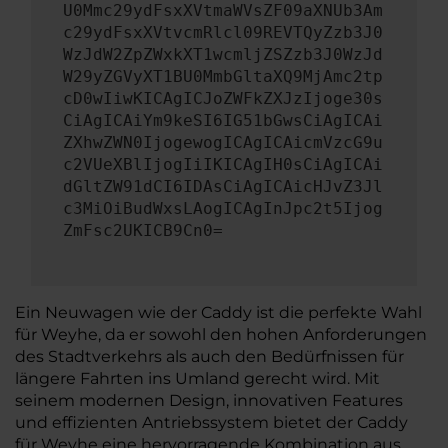
U0Mmc29ydFsxXVtmaWVsZF09aXNUb3Am
c29ydFsxXVtvcmRlcl09REVTQyZzb3J0
WzJdW2ZpZWxkXT1wcmljZSZzb3J0WzJd
W29yZGVyXT1BU0MmbGltaXQ9MjAmc2tp
cD0wIiwKICAgICJoZWFkZXJzIjoge30s
CiAgICAiYm9keSI6IG51bGwsCiAgICAi
ZXhwZWN0IjogewogICAgICAicmVzcG9u
c2VUeXBlIjogIiIKICAgIH0sCiAgICAi
dGltZW91dCI6IDAsCiAgICAicHJvZ3Jl
c3MiOiBudWxsLAogICAgInJpc2t5Ijog
ZmFsc2UKICB9Cn0=
Ein Neuwagen wie der Caddy ist die perfekte Wahl
für Weyhe, da er sowohl den hohen Anforderungen
des Stadtverkehrs als auch den Bedürfnissen für
längere Fahrten ins Umland gerecht wird. Mit
seinem modernen Design, innovativen Features
und effizienten Antriebssystem bietet der Caddy
für Weyhe eine hervorragende Kombination aus