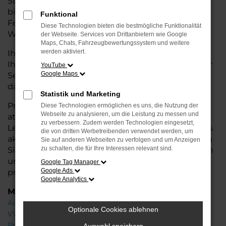
Stadtverkehr oder längere Fahrten – der Caddy
bietet Ihnen höchsten Fahrkomfort, innovative
Funktional
Features und eine herausragende
Diese Technologien bieten die bestmögliche Funktionalität
Wirtschaftlichkeit.
der Webseite. Services von Drittanbietern wie Google
Maps, Chats, Fahrzeugbewertungssystem und weitere
werden aktiviert.
Ihr VW Autohaus in der Nähe von Weyhe steht
Ihnen mit einer breiten Auswahl an Neuwagen zur
YouTube
Google Maps
Seite und bietet Ihnen umfassende
Beratung
,
damit Sie das für Sie passende Fahrzeug finden.
Statistik und Marketing
Profitieren Sie von zusätzlichen Services wie
Diese Technologien ermöglichen es uns, die Nutzung der
Webseite zu analysieren, um die Leistung zu messen und
attraktiven Finanzierungsmöglichkeiten,
zu verbessern. Zudem werden Technologien eingesetzt,
Leasingangeboten und der Inzahlungnahme Ihres
die von dritten Werbetreibenden verwendet werden, um
aktuellen Fahrzeugs. Besuchen Sie uns und lassen
Sie auf anderen Webseiten zu verfolgen und um Anzeigen
zu schalten, die für Ihre Interessen relevant sind.
Sie sich von unseren Experten beraten – wir freuen
uns, Ihnen den perfekten Neuwagen zu
Google Tag Manager
Google Ads
präsentieren!
Google Analytics
Marken
Audi
Optionale Cookies ablehnen
VW
Porsche