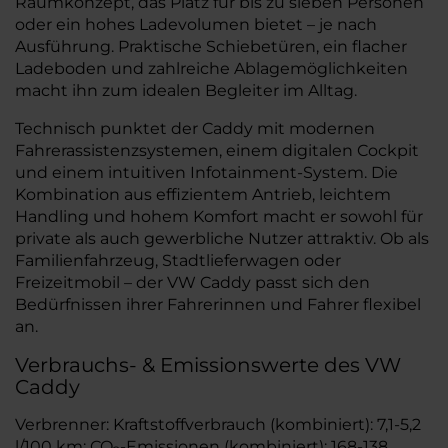
Raumkonzept, das Platz für bis zu sieben Personen
oder ein hohes Ladevolumen bietet – je nach
Ausführung. Praktische Schiebetüren, ein flacher
Ladeboden und zahlreiche Ablagemöglichkeiten
macht ihn zum idealen Begleiter im Alltag.
Technisch punktet der Caddy mit modernen
Fahrerassistenzsystemen, einem digitalen Cockpit
und einem intuitiven Infotainment-System. Die
Kombination aus effizientem Antrieb, leichtem
Handling und hohem Komfort macht er sowohl für
private als auch gewerbliche Nutzer attraktiv. Ob als
Familienfahrzeug, Stadtlieferwagen oder
Freizeitmobil – der VW Caddy passt sich den
Bedürfnissen ihrer Fahrerinnen und Fahrer flexibel
an.
Verbrauchs- & Emissionswerte des VW
Caddy
Verbrenner: Kraftstoffverbrauch (kombiniert): 7,1-5,2
l/100 km; CO
-Emissionen (kombiniert): 168-138