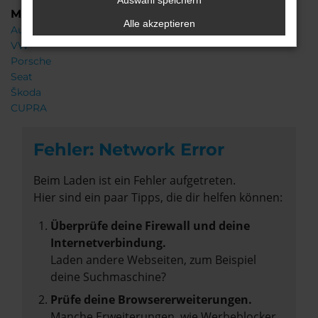
Auswahl speichern
Marken
Alle akzeptieren
Audi
VW
Porsche
Seat
Škoda
CUPRA
Fehler: Network Error
Beim Laden ist ein Fehler aufgetreten.
Hier sind ein paar Tipps, die dir helfen können:
Überprüfe deine Firewall und deine
Internetverbindung.
Laden andere Webseiten, zum Beispiel
deine Suchmaschine?
Prüfe deine Browsererweiterungen.
Manche Erweiterungen, wie Werbeblocker,