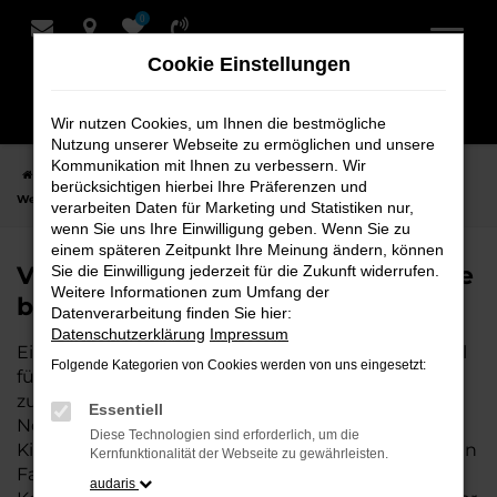
0
Zum
Hauptinhalt
Cookie Einstellungen
springen
Wir nutzen Cookies, um Ihnen die bestmögliche
Nutzung unserer Webseite zu ermöglichen und unsere
Kommunikation mit Ihnen zu verbessern. Wir
Startseite
Weyhe
VW
VW Golf
VW Golf Tageszulassung für
berücksichtigen hierbei Ihre Präferenzen und
Weyhe bei Schmidt + Koch
verarbeiten Daten für Marketing und Statistiken nur,
wenn Sie uns Ihre Einwilligung geben. Wenn Sie zu
einem späteren Zeitpunkt Ihre Meinung ändern, können
VW Golf Tageszulassung für Weyhe
Sie die Einwilligung jederzeit für die Zukunft widerrufen.
Weitere Informationen zum Umfang der
bei Schmidt + Koch
Datenverarbeitung finden Sie hier:
Datenschutzerklärung
Impressum
Eine VW Golf Tageszulassung ist die perfekte Wahl
Folgende Kategorien von Cookies werden von uns eingesetzt:
für alle, die für Weyhe ein hochwertiges Fahrzeug
zu einem besonders attraktiven Preis suchen. Als
Essentiell
Neuwagen mit nur wenigen gefahrenen
Diese Technologien sind erforderlich, um die
Kilometern bietet er Ihnen alle Vorteile eines neuen
Kernfunktionalität der Webseite zu gewährleisten.
Fahrzeugs, jedoch zu deutlich besseren
audaris