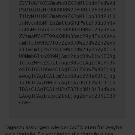
Z2VTdGF0ZSZmaWx0ZXJbMl1bdmFsdWVd
PSU1QiUyMk9ORURBWVJFR0lTVFJBVElP
TiUyMiU1RCZmaWx0ZXJbMl1bb3BdPUlO
JnNvcnRbMF1bZmllbGRdPWlzT3duJnNv
cnRbMF1bb3JkZXJdPURFU0Mmc29ydFsx
XVtmaWVsZF09aXNUb3Amc29ydFsxXVtv
cmRlcl09REVTQyZzb3J0WzJdW2ZpZWxk
XT1wcmljZSZzb3J0WzJdW29yZGVyXT1B
U0MmbGltaXQ9MjAmc2tpcD0wIiwKICAg
ICJoZWFkZXJzIjoge30sCiAgICAiYm9k
eSI6IG51bGwsCiAgICAiZXhwZWN0Ijog
ewogICAgICAicmVzcG9uc2VUeXBlIjog
IiIKICAgIH0sCiAgICAidGltZW91dCI6
IDAsCiAgICAicHJvZ3Jlc3MiOiBudWxs
LAogICAgInJpc2t5IjogZmFsc2UKICB9
Cn0=
Tageszulassungen wie der Golf bieten für Weyhe
viele Vorteile. Sie verbinden die Vorteile eines