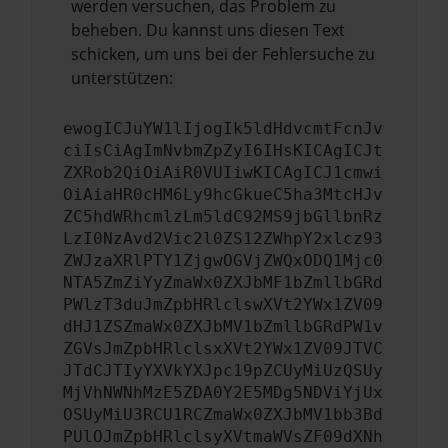
werden versuchen, das Problem zu
beheben. Du kannst uns diesen Text
schicken, um uns bei der Fehlersuche zu
unterstützen:
ewogICJuYW1lIjogIk5ldHdvcmtFcnJv
ciIsCiAgImNvbmZpZyI6IHsKICAgICJt
ZXRob2QiOiAiR0VUIiwKICAgICJ1cmwi
OiAiaHR0cHM6Ly9hcGkueC5ha3MtcHJv
ZC5hdWRhcmlzLm5ldC92MS9jbGllbnRz
LzI0NzAvd2Vic2l0ZS12ZWhpY2xlcz93
ZWJzaXRlPTY1ZjgwOGVjZWQxODQ1Mjc0
NTA5ZmZiYyZmaWx0ZXJbMF1bZmllbGRd
PWlzT3duJmZpbHRlclswXVt2YWx1ZV09
dHJ1ZSZmaWx0ZXJbMV1bZmllbGRdPW1v
ZGVsJmZpbHRlclsxXVt2YWx1ZV09JTVC
JTdCJTIyYXVkYXJpc19pZCUyMiUzQSUy
MjVhNWNhMzE5ZDA0Y2E5MDg5NDViYjUx
OSUyMiU3RCU1RCZmaWx0ZXJbMV1bb3Bd
PUlOJmZpbHRlclsyXVtmaWVsZF09dXNh