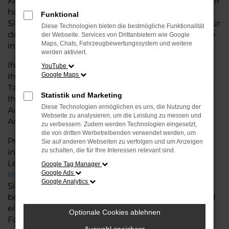
Konditionen. Mit seiner modernen Ausstattung, der
hohen Effizienz und den fortschrittlichen
Funktional
Sicherheitsfeatures ist der Golf die ideale Lösung für
Diese Technologien bieten die bestmögliche Funktionalität
den Stadtverkehr für Weyhe und längere Ausflüge
der Webseite. Services von Drittanbietern wie Google
Maps, Chats, Fahrzeugbewertungssystem und weitere
ins Umland.
werden aktiviert.
Ihr VW Autohaus in der Nähe von Weyhe steht
YouTube
Google Maps
Ihnen mit einer breiten Auswahl an
Tageszulassungen zur Verfügung. Unser Team hilft
Statistik und Marketing
Ihnen, den Golf in der passenden
Diese Technologien ermöglichen es uns, die Nutzung der
Ausstattungsvariante zu finden, der Ihre
Webseite zu analysieren, um die Leistung zu messen und
Anforderungen und Wünsche erfüllt.
zu verbessern. Zudem werden Technologien eingesetzt,
die von dritten Werbetreibenden verwendet werden, um
Profitieren Sie von zusätzlichen Services wie
Sie auf anderen Webseiten zu verfolgen und um Anzeigen
zu schalten, die für Ihre Interessen relevant sind.
individuellen Finanzierungs- und
Leasingangeboten, sowie der bequemen
Google Tag Manager
Google Ads
Inzahlungnahme
Ihres alten Fahrzeugs. Besuchen
Google Analytics
Sie uns und lassen Sie sich von unseren Experten
beraten. Wir bieten Ihnen eine große Auswahl und
eine persönliche Beratung, damit Sie das perfekte
Optionale Cookies ablehnen
Fahrzeug für Ihre Bedürfnisse finden.