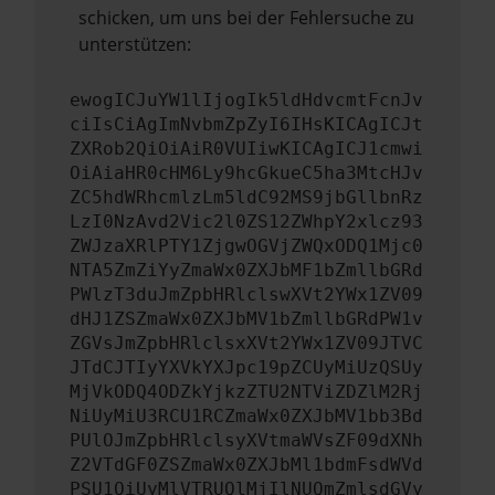
schicken, um uns bei der Fehlersuche zu
unterstützen:
ewogICJuYW1lIjogIk5ldHdvcmtFcnJv
ciIsCiAgImNvbmZpZyI6IHsKICAgICJt
ZXRob2QiOiAiR0VUIiwKICAgICJ1cmwi
OiAiaHR0cHM6Ly9hcGkueC5ha3MtcHJv
ZC5hdWRhcmlzLm5ldC92MS9jbGllbnRz
LzI0NzAvd2Vic2l0ZS12ZWhpY2xlcz93
ZWJzaXRlPTY1ZjgwOGVjZWQxODQ1Mjc0
NTA5ZmZiYyZmaWx0ZXJbMF1bZmllbGRd
PWlzT3duJmZpbHRlclswXVt2YWx1ZV09
dHJ1ZSZmaWx0ZXJbMV1bZmllbGRdPW1v
ZGVsJmZpbHRlclsxXVt2YWx1ZV09JTVC
JTdCJTIyYXVkYXJpc19pZCUyMiUzQSUy
MjVkODQ4ODZkYjkzZTU2NTViZDZlM2Rj
NiUyMiU3RCU1RCZmaWx0ZXJbMV1bb3Bd
PUlOJmZpbHRlclsyXVtmaWVsZF09dXNh
Z2VTdGF0ZSZmaWx0ZXJbMl1bdmFsdWVd
PSU1QiUyMlVTRUQlMjIlNUQmZmlsdGVy