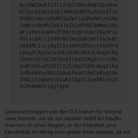
WzJdW29wXT1JTiZzb3J0WzBdW2ZpZWxk
XT1pc093biZzb3J0WzBdW29yZGVyXT1E
RVNDJnNvcnRbMV1bZmllbGRdPWlzVG9w
JnNvcnRbMV1bb3JkZXJdPURFU0Mmc29y
dFsyXVtmaWVsZF09cHJpY2Umc29ydFsy
XVtvcmRlcl09QVNDJmxpbWl0PTIwJnNr
aXA9MCIsCiAgICAiaGVhZGVycyI6IHt9
LAogICAgImJvZHkiOiBudWxsLAogICAg
ImV4cGVjdCI6IHsKICAgICAgInJlc3Bv
bnNlVHlwZSI6ICIiCiAgICB9LAogICAg
InRpbWVvdXQiOiAwLAogICAgInByb2dy
ZXNzIjogbnVsbCwKICAgICJyaXNreSI6
IGZhbHNlCiAgfQp9
Gebrauchtwagen wie der ID.3 bieten für Weyhe
viele Vorteile, die sie zur idealen Wahl für Käufer
machen. In einer Region, in der Mobilität und
Flexibilität im Alltag eine große Rolle spielen, ist ein