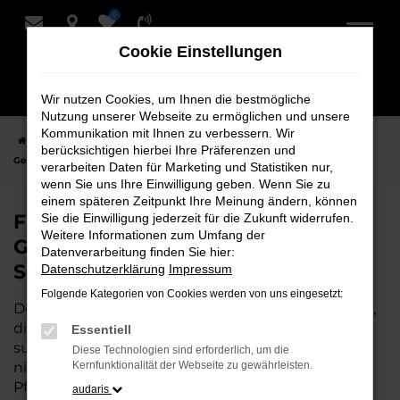
0
Zum
Hauptinhalt
Cookie Einstellungen
springen
Wir nutzen Cookies, um Ihnen die bestmögliche
Nutzung unserer Webseite zu ermöglichen und unsere
Kommunikation mit Ihnen zu verbessern. Wir
Startseite
Weyhe
VW
VW ID.3
Finden Sie Ihren VW ID.3
berücksichtigen hierbei Ihre Präferenzen und
Gebrauchtwagen für Weyhe bei Schmidt + Koch
verarbeiten Daten für Marketing und Statistiken nur,
wenn Sie uns Ihre Einwilligung geben. Wenn Sie zu
einem späteren Zeitpunkt Ihre Meinung ändern, können
Finden Sie Ihren VW ID.3
Sie die Einwilligung jederzeit für die Zukunft widerrufen.
Weitere Informationen zum Umfang der
Gebrauchtwagen für Weyhe bei
Datenverarbeitung finden Sie hier:
Schmidt + Koch
Datenschutzerklärung
Impressum
Folgende Kategorien von Cookies werden von uns eingesetzt:
Der VW ID.3 ist die perfekte Wahl für alle in Weyhe,
die ein zuverlässiges und modernes Fahrzeug
Essentiell
suchen.
Mit seiner erstklassigen Ausstattung, der
Diese Technologien sind erforderlich, um die
niedrigen Laufleistung und der ausgezeichneten
Kernfunktionalität der Webseite zu gewährleisten.
Pflege ist dieser Gebrauchtwagen eine
audaris