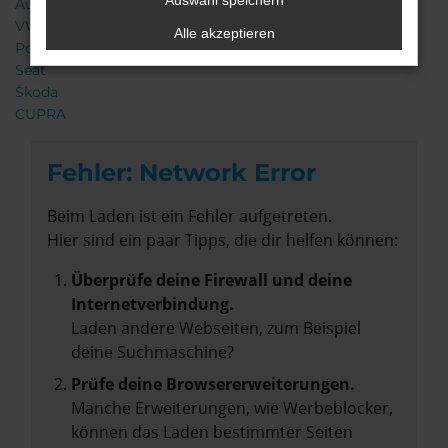
Auswahl speichern
Audi
VW
Alle akzeptieren
Porsche
Seat
Škoda
CUPRA
Fehler: Network Error
Beim Laden ist ein Fehler aufgetreten.
Hier sind ein paar Tipps, die dir helfen können:
Überprüfe deine Firewall und deine
Internetverbindung.
Laden andere Webseiten, zum Beispiel
deine Suchmaschine?
Prüfe deine Browsererweiterungen.
Manche Erweiterungen, wie Werbeblocker,
können das Laden bestimmter Seiten