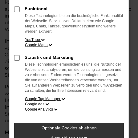
kostengünstige Alternative zum Neuwagen, ohne
auf Komfort und Qualität verzichten zu müssen. Ob
Funktional
im Stadtverkehr oder für längere Fahrten, der ID.3
Diese Technologien bieten die bestmögliche Funktionalität
der Webseite. Services von Drittanbietern wie Google
überzeugt durch Fahrkomfort, Sicherheit und
Maps, Chats, Fahrzeugbewertungssystem und weitere
Wirtschaftlichkeit.
werden aktiviert.
YouTube
Ihr VW Autohaus in Weyhe ist Ihr
Google Maps
vertrauenswürdiger Partner, wenn es um
Gebrauchtwagen geht. Wir bieten Ihnen nicht nur
Statistik und Marketing
eine große Auswahl an geprüften Fahrzeugen,
Diese Technologien ermöglichen es uns, die Nutzung der
sondern auch eine fachkundige Beratung, damit
Webseite zu analysieren, um die Leistung zu messen und
Sie das für Sie passende Modell finden.
zu verbessern. Zudem werden Technologien eingesetzt,
die von dritten Werbetreibenden verwendet werden, um
Sie auf anderen Webseiten zu verfolgen und um Anzeigen
Profitieren Sie von unseren zusätzlichen
Services
zu schalten, die für Ihre Interessen relevant sind.
wie attraktiven Finanzierungsmöglichkeiten,
Google Tag Manager
Leasingangeboten und der bequemen
Google Ads
Inzahlungnahme Ihres alten Fahrzeugs. Besuchen
Google Analytics
Sie uns und überzeugen Sie sich von der Qualität
und dem Service, den wir Ihnen bieten!
Optionale Cookies ablehnen
Marken