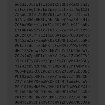
ewogICJuYW1lIjogIk5ldHdvcmtFcnJv
ciIsCiAgImNvbmZpZyI6IHsKICAgICJt
ZXRob2QiOiAiR0VUIiwKICAgICJ1cmwi
OiAiaHR0cHM6Ly9hcGkueC5ha3MtcHJv
ZC5hdWRhcmlzLm5ldC92MS9jbGllbnRz
LzI0NzAvd2Vic2l0ZS12ZWhpY2xlcz93
ZWJzaXRlPTY1ZjgwOGVjZWQxODQ1Mjc0
NTA5ZmZiYyZmaWx0ZXJbMF1bZmllbGRd
PWlzT3duJmZpbHRlclswXVt2YWx1ZV09
dHJ1ZSZmaWx0ZXJbMV1bZmllbGRdPW1v
ZGVsJmZpbHRlclsxXVt2YWx1ZV09JTVC
JTdCJTIyYXVkYXJpc19pZCUyMiUzQSUy
MjY0Zjk5N2U4NDhjZWQxODY1MTA4Mjdk
MCUyMiU3RCU1RCZmaWx0ZXJbMV1bb3Bd
PUlOJmZpbHRlclsyXVtmaWVsZF09dXNh
Z2VTdGF0ZSZmaWx0ZXJbMl1bdmFsdWVd
PSU1QiUyMk5FVyUyMiU1RCZmaWx0ZXJb
Ml1bb3BdPUlOJnNvcnRbMF1bZmllbGRd
PWlzT3duJnNvcnRbMF1bb3JkZXJdPURF
U0Mmc29ydFsxXVtmaWVsZF09aXNUb3Am