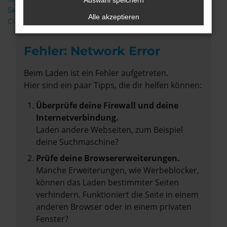
Auswahl speichern
Škoda
Alle akzeptieren
CUPRA
Fehler: Network Error
Beim Laden ist ein Fehler aufgetreten.
Hier sind ein paar Tipps, die dir helfen können:
Überprüfe deine Firewall und deine
Internetverbindung.
Laden andere Webseiten, zum Beispiel
deine Suchmaschine?
Prüfe deine Browsererweiterungen.
Manche Erweiterungen, wie Werbeblocker,
können das Laden bestimmter Seiten
verhindern. Funktioniert die Seite in einem
anderen Browser oder in einem privaten
Fenster?