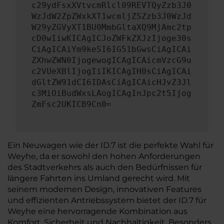
c29ydFsxXVtvcmRlcl09REVTQyZzb3J0
WzJdW2ZpZWxkXT1wcmljZSZzb3J0WzJd
W29yZGVyXT1BU0MmbGltaXQ9MjAmc2tp
cD0wIiwKICAgICJoZWFkZXJzIjoge30s
CiAgICAiYm9keSI6IG51bGwsCiAgICAi
ZXhwZWN0IjogewogICAgICAicmVzcG9u
c2VUeXBlIjogIiIKICAgIH0sCiAgICAi
dGltZW91dCI6IDAsCiAgICAicHJvZ3Jl
c3MiOiBudWxsLAogICAgInJpc2t5Ijog
ZmFsc2UKICB9Cn0=
Ein Neuwagen wie der ID.7 ist die perfekte Wahl für
Weyhe, da er sowohl den hohen Anforderungen
des Stadtverkehrs als auch den Bedürfnissen für
längere Fahrten ins Umland gerecht wird. Mit
seinem modernen Design, innovativen Features
und effizienten Antriebssystem bietet der ID.7 für
Weyhe eine hervorragende Kombination aus
Komfort, Sicherheit und Nachhaltigkeit. Besonders