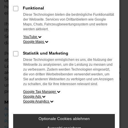
oder längere Fahrten – der ID.7 bietet Ihnen
höchsten Fahrkomfort, innovative Features und
Funktional
eine herausragende Wirtschaftlichkeit.
Diese Technologien bieten die bestmögliche Funktionalität
der Webseite. Services von Drittanbietern wie Google
Ihr VW Autohaus in der Nähe von Weyhe steht
Maps, Chats, Fahrzeugbewertungssystem und weitere
werden aktiviert.
Ihnen mit einer breiten Auswahl an Neuwagen zur
Seite und bietet Ihnen umfassende
Beratung
,
YouTube
Google Maps
damit Sie das für Sie passende Fahrzeug finden.
Profitieren Sie von zusätzlichen Services wie
Statistik und Marketing
attraktiven Finanzierungsmöglichkeiten,
Diese Technologien ermöglichen es uns, die Nutzung der
Webseite zu analysieren, um die Leistung zu messen und
Leasingangeboten und der Inzahlungnahme Ihres
zu verbessern. Zudem werden Technologien eingesetzt,
aktuellen Fahrzeugs. Besuchen Sie uns und lassen
die von dritten Werbetreibenden verwendet werden, um
Sie sich von unseren Experten beraten – wir freuen
Sie auf anderen Webseiten zu verfolgen und um Anzeigen
zu schalten, die für Ihre Interessen relevant sind.
uns, Ihnen den perfekten Neuwagen zu
präsentieren!
Google Tag Manager
Google Ads
Marken
Google Analytics
Audi
VW
Optionale Cookies ablehnen
Porsche
Seat