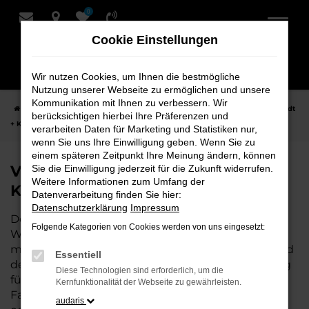
0
Zum
Hauptinhalt
Cookie Einstellungen
springen
Wir nutzen Cookies, um Ihnen die bestmögliche
Nutzung unserer Webseite zu ermöglichen und unsere
Kommunikation mit Ihnen zu verbessern. Wir
Startseite
Weyhe
VW
VW ID.7
VW ID.7 Neuwagen bei Schmidt
berücksichtigen hierbei Ihre Präferenzen und
+ Koch für Weyhe
verarbeiten Daten für Marketing und Statistiken nur,
wenn Sie uns Ihre Einwilligung geben. Wenn Sie zu
einem späteren Zeitpunkt Ihre Meinung ändern, können
VW ID.7 Neuwagen bei Schmidt +
Sie die Einwilligung jederzeit für die Zukunft widerrufen.
Weitere Informationen zum Umfang der
Koch für Weyhe
Datenverarbeitung finden Sie hier:
Datenschutzerklärung
Impressum
Der VW ID.7 ist die perfekte Wahl für alle, die für
Folgende Kategorien von Cookies werden von uns eingesetzt:
Weyhe einen Neuwagen suchen. Mit seiner
modernen Technik, seinem effizienten Antrieb und
Essentiell
dem stilvollen Design ist der ID.7 die ideale Lösung
Diese Technologien sind erforderlich, um die
für jeden, der ein zuverlässiges und komfortables
Kernfunktionalität der Webseite zu gewährleisten.
Fahrzeug möchte. Egal, ob für den Stadtverkehr
audaris