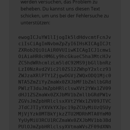
werden versuchen, das Problem zu
beheben. Du kannst uns diesen Text
schicken, um uns bei der Fehlersuche zu
unterstützen:
ewogICJuYW1lIjogIk5ldHdvcmtFcnJv
ciIsCiAgImNvbmZpZyI6IHsKICAgICJt
ZXRob2QiOiAiR0VUIiwKICAgICJ1cmwi
OiAiaHR0cHM6Ly9hcGkueC5ha3MtcHJv
ZC5hdWRhcmlzLm5ldC92MS9jbGllbnRz
LzI0NzAvd2Vic2l0ZS12ZWhpY2xlcz93
ZWJzaXRlPTY1ZjgwOGVjZWQxODQ1Mjc0
NTA5ZmZiYyZmaWx0ZXJbMF1bZmllbGRd
PWlzT3duJmZpbHRlclswXVt2YWx1ZV09
dHJ1ZSZmaWx0ZXJbMV1bZmllbGRdPW1v
ZGVsJmZpbHRlclsxXVt2YWx1ZV09JTVC
JTdCJTIyYXVkYXJpc19pZCUyMiUzQSUy
MjVjYzk0MTBkYjkzZTU2MDRhMTA0YmM0
YyUyMiU3RCU1RCZmaWx0ZXJbMV1bb3Bd
PUlOJmZpbHRlclsyXVtmaWVsZF09dXNh