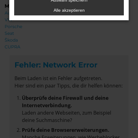
Auswahl speichern
Marken
Alle akzeptieren
Audi
VW
Porsche
Seat
Škoda
CUPRA
Fehler: Network Error
Beim Laden ist ein Fehler aufgetreten.
Hier sind ein paar Tipps, die dir helfen können:
Überprüfe deine Firewall und deine
Internetverbindung.
Laden andere Webseiten, zum Beispiel
deine Suchmaschine?
Prüfe deine Browsererweiterungen.
Manche Erweiterungen, wie Werbeblocker,