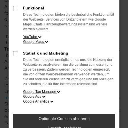
besseren Konditionen. Mit seiner modernen
Ausstattung, der hohen Effizienz und den
Funktional
fortschrittlichen Sicherheitsfeatures ist der T-Cross
Diese Technologien bieten die bestmögliche Funktionalität
die ideale Lösung für den Stadtverkehr für Weyhe
der Webseite. Services von Drittanbietern wie Google
Maps, Chats, Fahrzeugbewertungssystem und weitere
und längere Ausflüge ins Umland.
werden aktiviert.
Ihr VW Autohaus in der Nähe von Weyhe steht
YouTube
Google Maps
Ihnen mit einer breiten Auswahl an
Tageszulassungen zur Verfügung. Unser Team hilft
Statistik und Marketing
Ihnen, den T-Cross in der passenden
Diese Technologien ermöglichen es uns, die Nutzung der
Ausstattungsvariante zu finden, der Ihre
Webseite zu analysieren, um die Leistung zu messen und
Anforderungen und Wünsche erfüllt.
zu verbessern. Zudem werden Technologien eingesetzt,
die von dritten Werbetreibenden verwendet werden, um
Profitieren Sie von zusätzlichen Services wie
Sie auf anderen Webseiten zu verfolgen und um Anzeigen
zu schalten, die für Ihre Interessen relevant sind.
individuellen Finanzierungs- und
Leasingangeboten, sowie der bequemen
Google Tag Manager
Google Ads
Inzahlungnahme
Ihres alten Fahrzeugs. Besuchen
Google Analytics
Sie uns und lassen Sie sich von unseren Experten
beraten. Wir bieten Ihnen eine große Auswahl und
eine persönliche Beratung, damit Sie das perfekte
Optionale Cookies ablehnen
Fahrzeug für Ihre Bedürfnisse finden.