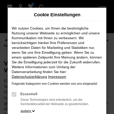
0
Zum
Hauptinhalt
Cookie Einstellungen
springen
Wir nutzen Cookies, um Ihnen die bestmögliche
Nutzung unserer Webseite zu ermöglichen und unsere
Kommunikation mit Ihnen zu verbessern. Wir
Startseite
Weyhe
VW
VW T-Cross
VW T-Cross Tageszulassung
berücksichtigen hierbei Ihre Präferenzen und
für Weyhe bei Schmidt + Koch
verarbeiten Daten für Marketing und Statistiken nur,
wenn Sie uns Ihre Einwilligung geben. Wenn Sie zu
einem späteren Zeitpunkt Ihre Meinung ändern, können
VW T-Cross Tageszulassung für
Sie die Einwilligung jederzeit für die Zukunft widerrufen.
Weitere Informationen zum Umfang der
Weyhe bei Schmidt + Koch
Datenverarbeitung finden Sie hier:
Datenschutzerklärung
Impressum
Eine VW T-Cross Tageszulassung ist die perfekte
Folgende Kategorien von Cookies werden von uns eingesetzt:
Wahl für alle, die für Weyhe ein hochwertiges
Fahrzeug zu einem besonders attraktiven Preis
Essentiell
suchen. Als Neuwagen mit nur wenigen
Diese Technologien sind erforderlich, um die
gefahrenen Kilometern bietet er Ihnen alle Vorteile
Kernfunktionalität der Webseite zu gewährleisten.
eines neuen Fahrzeugs, jedoch zu deutlich
audaris