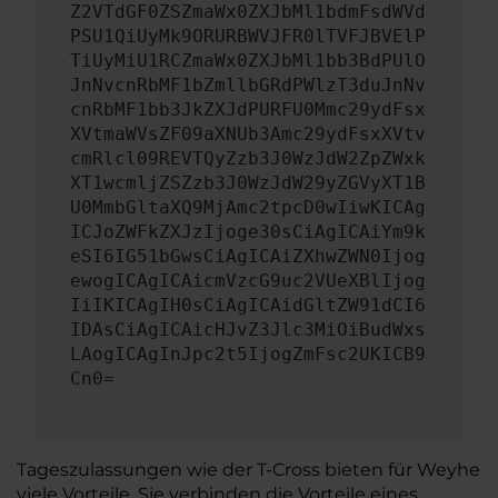
Z2VTdGF0ZSZmaWx0ZXJbMl1bdmFsdWVd
PSU1QiUyMk9ORURBWVJFR0lTVFJBVElP
TiUyMiU1RCZmaWx0ZXJbMl1bb3BdPUlO
JnNvcnRbMF1bZmllbGRdPWlzT3duJnNv
cnRbMF1bb3JkZXJdPURFU0Mmc29ydFsx
XVtmaWVsZF09aXNUb3Amc29ydFsxXVtv
cmRlcl09REVTQyZzb3J0WzJdW2ZpZWxk
XT1wcmljZSZzb3J0WzJdW29yZGVyXT1B
U0MmbGltaXQ9MjAmc2tpcD0wIiwKICAg
ICJoZWFkZXJzIjoge30sCiAgICAiYm9k
eSI6IG51bGwsCiAgICAiZXhwZWN0Ijog
ewogICAgICAicmVzcG9uc2VUeXBlIjog
IiIKICAgIH0sCiAgICAidGltZW91dCI6
IDAsCiAgICAicHJvZ3Jlc3MiOiBudWxs
LAogICAgInJpc2t5IjogZmFsc2UKICB9
Cn0=
Tageszulassungen wie der T-Cross bieten für Weyhe
viele Vorteile. Sie verbinden die Vorteile eines