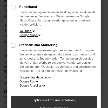
Stadtverkehr oder längere Fahrten – der T-Roc
bietet Ihnen höchsten Fahrkomfort, innovative
Funktional
Features und eine herausragende
Diese Technologien bieten die bestmögliche Funktionalität
Wirtschaftlichkeit.
der Webseite. Services von Drittanbietern wie Google
Maps, Chats, Fahrzeugbewertungssystem und weitere
werden aktiviert.
Ihr VW Autohaus in der Nähe von Weyhe steht
Ihnen mit einer breiten Auswahl an Neuwagen zur
YouTube
Google Maps
Seite und bietet Ihnen umfassende
Beratung
,
damit Sie das für Sie passende Fahrzeug finden.
Statistik und Marketing
Profitieren Sie von zusätzlichen Services wie
Diese Technologien ermöglichen es uns, die Nutzung der
Webseite zu analysieren, um die Leistung zu messen und
attraktiven Finanzierungsmöglichkeiten,
zu verbessern. Zudem werden Technologien eingesetzt,
Leasingangeboten und der Inzahlungnahme Ihres
die von dritten Werbetreibenden verwendet werden, um
aktuellen Fahrzeugs. Besuchen Sie uns und lassen
Sie auf anderen Webseiten zu verfolgen und um Anzeigen
zu schalten, die für Ihre Interessen relevant sind.
Sie sich von unseren Experten beraten – wir freuen
uns, Ihnen den perfekten Neuwagen zu
Google Tag Manager
Google Ads
präsentieren!
Google Analytics
Marken
Audi
Optionale Cookies ablehnen
VW
Porsche