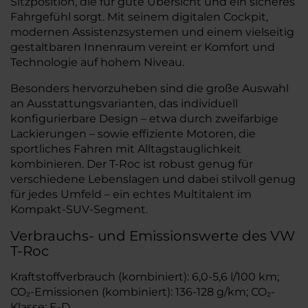
Sitzposition, die für gute Übersicht und ein sicheres
Fahrgefühl sorgt. Mit seinem digitalen Cockpit,
modernen Assistenzsystemen und einem vielseitig
gestaltbaren Innenraum vereint er Komfort und
Technologie auf hohem Niveau.
Besonders hervorzuheben sind die große Auswahl
an Ausstattungsvarianten, das individuell
konfigurierbare Design – etwa durch zweifarbige
Lackierungen – sowie effiziente Motoren, die
sportliches Fahren mit Alltagstauglichkeit
kombinieren. Der T-Roc ist robust genug für
verschiedene Lebenslagen und dabei stilvoll genug
für jedes Umfeld – ein echtes Multitalent im
Kompakt-SUV-Segment.
Verbrauchs- und Emissionswerte des VW
T-Roc
Kraftstoffverbrauch (kombiniert): 6,0-5,6 l/100 km;
CO₂-Emissionen (kombiniert): 136-128 g/km; CO₂-
Klasse: E-D