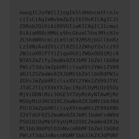
ewogICJuYW1lIjogIk5ldHdvcmtFcnJv
ciIsCiAgImNvbmZpZyI6IHsKICAgICJt
ZXRob2QiOiAiR0VUIiwKICAgICJ1cmwi
OiAiaHR0cHM6Ly9hcGkueC5ha3MtcHJv
ZC5hdWRhcmlzLm5ldC92MS9jbGllbnRz
LzI0NzAvd2Vic2l0ZS12ZWhpY2xlcz93
ZWJzaXRlPTY1ZjgwOGVjZWQxODQ1Mjc0
NTA5ZmZiYyZmaWx0ZXJbMF1bZmllbGRd
PWlzT3duJmZpbHRlclswXVt2YWx1ZV09
dHJ1ZSZmaWx0ZXJbMV1bZmllbGRdPW1v
ZGVsJmZpbHRlclsxXVt2YWx1ZV09JTVC
JTdCJTIyYXVkYXJpc19pZCUyMiUzQSUy
MjViODNlMzc3OGE5YTUyMzAyNTAwMjMz
MSUyMiU3RCU1RCZmaWx0ZXJbMV1bb3Bd
PUlOJmZpbHRlclsyXVtmaWVsZF09dXNh
Z2VTdGF0ZSZmaWx0ZXJbMl1bdmFsdWVd
PSU1QiUyMk5FVyUyMiU1RCZmaWx0ZXJb
Ml1bb3BdPUlOJnNvcnRbMF1bZmllbGRd
PWlzT3duJnNvcnRbMF1bb3JkZXJdPURF