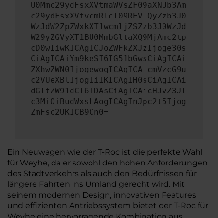
U0Mmc29ydFsxXVtmaWVsZF09aXNUb3Am
c29ydFsxXVtvcmRlcl09REVTQyZzb3J0
WzJdW2ZpZWxkXT1wcmljZSZzb3J0WzJd
W29yZGVyXT1BU0MmbGltaXQ9MjAmc2tp
cD0wIiwKICAgICJoZWFkZXJzIjoge30s
CiAgICAiYm9keSI6IG51bGwsCiAgICAi
ZXhwZWN0IjogewogICAgICAicmVzcG9u
c2VUeXBlIjogIiIKICAgIH0sCiAgICAi
dGltZW91dCI6IDAsCiAgICAicHJvZ3Jl
c3MiOiBudWxsLAogICAgInJpc2t5Ijog
ZmFsc2UKICB9Cn0=
Ein Neuwagen wie der T-Roc ist die perfekte Wahl
für Weyhe, da er sowohl den hohen Anforderungen
des Stadtverkehrs als auch den Bedürfnissen für
längere Fahrten ins Umland gerecht wird. Mit
seinem modernen Design, innovativen Features
und effizienten Antriebssystem bietet der T-Roc für
Weyhe eine hervorragende Kombination aus