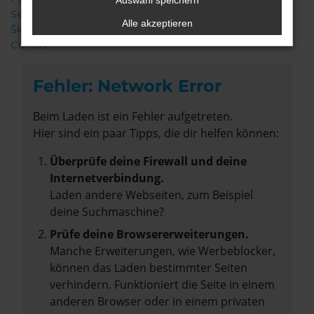
Auswahl speichern
Seat
Alle akzeptieren
Škoda
CUPRA
Fehler: Network Error
Beim Laden ist ein Fehler aufgetreten.
Hier sind ein paar Tipps, die dir helfen können:
Überprüfe deine Firewall und deine
Internetverbindung.
Laden andere Webseiten, zum Beispiel
deine Suchmaschine?
Prüfe deine Browsererweiterungen.
Manche Erweiterungen, wie Werbeblocker,
können das Laden bestimmter Seiten
verhindern. Funktioniert die Seite in einem
anderen Browser oder in einem privaten