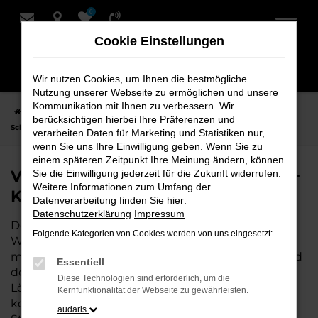
0
Zum
Hauptinhalt
Cookie Einstellungen
springen
Wir nutzen Cookies, um Ihnen die bestmögliche
Nutzung unserer Webseite zu ermöglichen und unsere
Kommunikation mit Ihnen zu verbessern. Wir
Startseite
Weyhe
VW
VW T-Roc
VW T-Roc Neuwagen bei
berücksichtigen hierbei Ihre Präferenzen und
Schmidt + Koch für Weyhe
verarbeiten Daten für Marketing und Statistiken nur,
wenn Sie uns Ihre Einwilligung geben. Wenn Sie zu
einem späteren Zeitpunkt Ihre Meinung ändern, können
VW T-Roc Neuwagen bei Schmidt +
Sie die Einwilligung jederzeit für die Zukunft widerrufen.
Weitere Informationen zum Umfang der
Koch für Weyhe
Datenverarbeitung finden Sie hier:
Datenschutzerklärung
Impressum
Der VW T-Roc ist die perfekte Wahl für alle, die für
Folgende Kategorien von Cookies werden von uns eingesetzt:
Weyhe einen Neuwagen suchen. Mit seiner
modernen Technik, seinem effizienten Antrieb und
Essentiell
dem stilvollen Design ist der T-Roc die ideale
Diese Technologien sind erforderlich, um die
Lösung für jeden, der ein zuverlässiges und
Kernfunktionalität der Webseite zu gewährleisten.
komfortables Fahrzeug möchte. Egal, ob für den
audaris