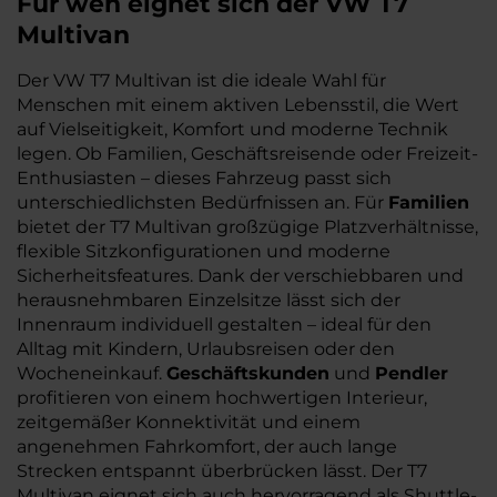
Für wen eignet sich der VW T7
Multivan
Der VW T7 Multivan ist die ideale Wahl für
Menschen mit einem aktiven Lebensstil, die Wert
auf Vielseitigkeit, Komfort und moderne Technik
legen. Ob Familien, Geschäftsreisende oder Freizeit-
Enthusiasten – dieses Fahrzeug passt sich
unterschiedlichsten Bedürfnissen an. Für
Familien
bietet der T7 Multivan großzügige Platzverhältnisse,
flexible Sitzkonfigurationen und moderne
Sicherheitsfeatures. Dank der verschiebbaren und
herausnehmbaren Einzelsitze lässt sich der
Innenraum individuell gestalten – ideal für den
Alltag mit Kindern, Urlaubsreisen oder den
Wocheneinkauf.
Geschäftskunden
und
Pendler
profitieren von einem hochwertigen Interieur,
zeitgemäßer Konnektivität und einem
angenehmen Fahrkomfort, der auch lange
Strecken entspannt überbrücken lässt. Der T7
Multivan eignet sich auch hervorragend als Shuttle-