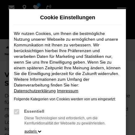
0
Zum
Hauptinhalt
Cookie Einstellungen
springen
Wir nutzen Cookies, um Ihnen die bestmögliche
Nutzung unserer Webseite zu ermöglichen und unsere
Kommunikation mit Ihnen zu verbessern. Wir
Startseite
Weyhe
VW
VW T7 Multivan
VW T7 Multivan
berücksichtigen hierbei Ihre Präferenzen und
Neuwagen bei Schmidt + Koch für Weyhe
verarbeiten Daten für Marketing und Statistiken nur,
wenn Sie uns Ihre Einwilligung geben. Wenn Sie zu
einem späteren Zeitpunkt Ihre Meinung ändern, können
VW T7 Multivan Neuwagen bei
Sie die Einwilligung jederzeit für die Zukunft widerrufen.
Weitere Informationen zum Umfang der
Schmidt + Koch für Weyhe
Datenverarbeitung finden Sie hier:
Datenschutzerklärung
Impressum
Der VW T7 Multivan ist die perfekte Wahl für alle, die
Folgende Kategorien von Cookies werden von uns eingesetzt:
für Weyhe einen Neuwagen suchen. Mit seiner
modernen Technik, seinem effizienten Antrieb und
Essentiell
dem stilvollen Design ist der T7 Multivan die ideale
Diese Technologien sind erforderlich, um die
Lösung für jeden, der ein zuverlässiges und
Kernfunktionalität der Webseite zu gewährleisten.
komfortables Fahrzeug möchte. Egal, ob für den
audaris