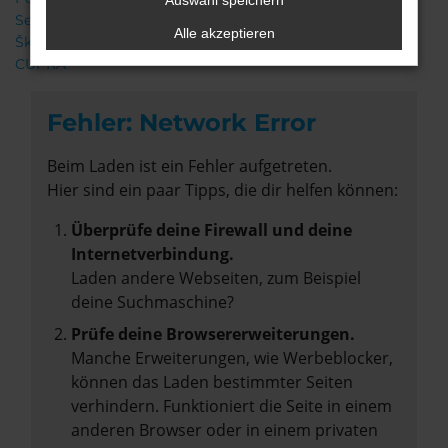
Auswahl speichern
Seat
Alle akzeptieren
Škoda
CUPRA
Fehler: Network Error
Beim Laden ist ein Fehler aufgetreten.
Hier sind ein paar Tipps, die dir helfen können:
Überprüfe deine Firewall und deine
Internetverbindung.
Laden andere Webseiten, zum Beispiel
deine Suchmaschine?
Prüfe deine Browsererweiterungen.
Manche Erweiterungen, wie Werbeblocker,
können das Laden bestimmter Seiten
verhindern. Funktioniert die Seite in einem
anderen Browser oder in einem privaten