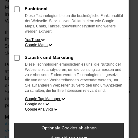
Stadtverkehr oder längere Fahrten – der T7
Multivan bietet Ihnen höchsten Fahrkomfort,
Funktional
innovative Features und eine herausragende
Diese Technologien bieten die bestmögliche Funktionalität
Wirtschaftlichkeit.
der Webseite. Services von Drittanbietern wie Google
Maps, Chats, Fahrzeugbewertungssystem und weitere
werden aktiviert.
Ihr VW Autohaus in der Nähe von Weyhe steht
Ihnen mit einer breiten Auswahl an Neuwagen zur
YouTube
Google Maps
Seite und bietet Ihnen umfassende
Beratung
,
damit Sie das für Sie passende Fahrzeug finden.
Statistik und Marketing
Profitieren Sie von zusätzlichen Services wie
Diese Technologien ermöglichen es uns, die Nutzung der
Webseite zu analysieren, um die Leistung zu messen und
attraktiven Finanzierungsmöglichkeiten,
zu verbessern. Zudem werden Technologien eingesetzt,
Leasingangeboten und der Inzahlungnahme Ihres
die von dritten Werbetreibenden verwendet werden, um
aktuellen Fahrzeugs. Besuchen Sie uns und lassen
Sie auf anderen Webseiten zu verfolgen und um Anzeigen
zu schalten, die für Ihre Interessen relevant sind.
Sie sich von unseren Experten beraten – wir freuen
uns, Ihnen den perfekten Neuwagen zu
Google Tag Manager
Google Ads
präsentieren!
Google Analytics
Marken
Audi
Optionale Cookies ablehnen
VW
Porsche