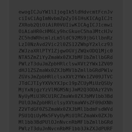
ewogICJuYW1lIjogIk5ldHdvcmtFcnJv
ciIsCiAgImNvbmZpZyI6IHsKICAgICJt
ZXRob2QiOiAiR0VUIiwKICAgICJ1cmwi
OiAiaHR0cHM6Ly9hcGkueC5ha3MtcHJv
ZC5hdWRhcmlzLm5ldC92MS9jbGllbnRz
LzI0NzAvd2Vic2l0ZS12ZWhpY2xlcz93
ZWJzaXRlPTY1ZjgwOGVjZWQxODQ1Mjc0
NTA5ZmZiYyZmaWx0ZXJbMF1bZmllbGRd
PWlzT3duJmZpbHRlclswXVt2YWx1ZV09
dHJ1ZSZmaWx0ZXJbMV1bZmllbGRdPW1v
ZGVsJmZpbHRlclsxXVt2YWx1ZV09JTVC
JTdCJTIyYXVkYXJpc19pZCUyMiUzQSUy
MjYxNjgzYzVlMGM5NjJmM2Q3ODAzY2Vh
NyUyMiU3RCU1RCZmaWx0ZXJbMV1bb3Bd
PUlOJmZpbHRlclsyXVtmaWVsZF09dXNh
Z2VTdGF0ZSZmaWx0ZXJbMl1bdmFsdWVd
PSU1QiUyMk5FVyUyMiU1RCZmaWx0ZXJb
Ml1bb3BdPUlOJnNvcnRbMF1bZmllbGRd
PWlzT3duJnNvcnRbMF1bb3JkZXJdPURF