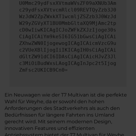
U0Mmc29ydFsxXVtmaWVsZF09aXNUb3Am
c29ydFsxXVtvcmRlcl09REVTQyZzb3J0
WzJdW2ZpZWxkXT1wcmljZSZzb3J0WzJd
W29yZGVyXT1BU0MmbGltaXQ9MjAmc2tp
cD0wIiwKICAgICJoZWFkZXJzIjoge30s
CiAgICAiYm9keSI6IG51bGwsCiAgICAi
ZXhwZWN0IjogewogICAgICAicmVzcG9u
c2VUeXBlIjogIiIKICAgIH0sCiAgICAi
dGltZW91dCI6IDAsCiAgICAicHJvZ3Jl
c3MiOiBudWxsLAogICAgInJpc2t5Ijog
ZmFsc2UKICB9Cn0=
Ein Neuwagen wie der T7 Multivan ist die perfekte
Wahl für Weyhe, da er sowohl den hohen
Anforderungen des Stadtverkehrs als auch den
Bedürfnissen für längere Fahrten ins Umland
gerecht wird. Mit seinem modernen Design,
innovativen Features und effizienten
Antriebssystem bietet der T7 Multivan für Weyhe