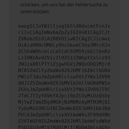
schicken, um uns bei der Fehlersuche zu
unterstützen:
ewogICJuYW1lIjogIk5ldHdvcmtFcnJv
ciIsCiAgImNvbmZpZyI6IHsKICAgICJt
ZXRob2QiOiAiR0VUIiwKICAgICJ1cmwi
OiAiaHR0cHM6Ly9hcGkueC5ha3MtcHJv
ZC5hdWRhcmlzLm5ldC92MS9jbGllbnRz
LzI0NzAvd2Vic2l0ZS12ZWhpY2xlcz93
ZWJzaXRlPTY1ZjgwOGVjZWQxODQ1Mjc0
NTA5ZmZiYyZmaWx0ZXJbMF1bZmllbGRd
PWlzT3duJmZpbHRlclswXVt2YWx1ZV09
dHJ1ZSZmaWx0ZXJbMV1bZmllbGRdPW1v
ZGVsJmZpbHRlclsxXVt2YWx1ZV09JTVC
JTdCJTIyYXVkYXJpc19pZCUyMiUzQSUy
MjYwZTdmZDg4MGRjNzM0MzAyMTM3MjQ1
YyUyMiU3RCU1RCZmaWx0ZXJbMV1bb3Bd
PUlOJmZpbHRlclsyXVtmaWVsZF09dXNh
Z2VTdGF0ZSZmaWx0ZXJbMl1bdmFsdWVd
PSU1QiUyMlVTRUQlMjIlNUQmZmlsdGVy