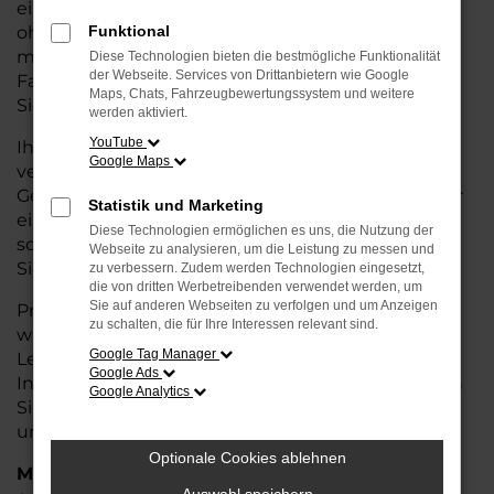
eine kostengünstige Alternative zum Neuwagen,
ohne auf Komfort und Qualität verzichten zu
Funktional
müssen. Ob im Stadtverkehr oder für längere
Diese Technologien bieten die bestmögliche Funktionalität
der Webseite. Services von Drittanbietern wie Google
Fahrten, der Taigo überzeugt durch Fahrkomfort,
Maps, Chats, Fahrzeugbewertungssystem und weitere
Sicherheit und Wirtschaftlichkeit.
werden aktiviert.
YouTube
Ihr VW Autohaus in Weyhe ist Ihr
Google Maps
vertrauenswürdiger Partner, wenn es um
Gebrauchtwagen geht. Wir bieten Ihnen nicht nur
Statistik und Marketing
eine große Auswahl an geprüften Fahrzeugen,
Diese Technologien ermöglichen es uns, die Nutzung der
sondern auch eine fachkundige Beratung, damit
Webseite zu analysieren, um die Leistung zu messen und
Sie das für Sie passende Modell finden.
zu verbessern. Zudem werden Technologien eingesetzt,
die von dritten Werbetreibenden verwendet werden, um
Sie auf anderen Webseiten zu verfolgen und um Anzeigen
Profitieren Sie von unseren zusätzlichen
Services
zu schalten, die für Ihre Interessen relevant sind.
wie attraktiven Finanzierungsmöglichkeiten,
Google Tag Manager
Leasingangeboten und der bequemen
Google Ads
Inzahlungnahme Ihres alten Fahrzeugs. Besuchen
Google Analytics
Sie uns und überzeugen Sie sich von der Qualität
und dem Service, den wir Ihnen bieten!
Optionale Cookies ablehnen
Marken