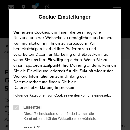
0
Zum
Hauptinhalt
Cookie Einstellungen
springen
Wir nutzen Cookies, um Ihnen die bestmögliche
Nutzung unserer Webseite zu ermöglichen und unsere
Kommunikation mit Ihnen zu verbessern. Wir
Startseite
Weyhe
VW
VW Taigo
Finden Sie Ihren VW Taigo
berücksichtigen hierbei Ihre Präferenzen und
Gebrauchtwagen für Weyhe bei Schmidt + Koch
verarbeiten Daten für Marketing und Statistiken nur,
wenn Sie uns Ihre Einwilligung geben. Wenn Sie zu
einem späteren Zeitpunkt Ihre Meinung ändern, können
Finden Sie Ihren VW Taigo
Sie die Einwilligung jederzeit für die Zukunft widerrufen.
Weitere Informationen zum Umfang der
Gebrauchtwagen für Weyhe bei
Datenverarbeitung finden Sie hier:
Schmidt + Koch
Datenschutzerklärung
Impressum
Folgende Kategorien von Cookies werden von uns eingesetzt:
Der VW Taigo ist die perfekte Wahl für alle in
Weyhe, die ein zuverlässiges und modernes
Essentiell
Fahrzeug suchen.
Mit seiner erstklassigen
Diese Technologien sind erforderlich, um die
Ausstattung, der niedrigen Laufleistung und der
Kernfunktionalität der Webseite zu gewährleisten.
ausgezeichneten Pflege ist dieser Gebrauchtwagen
audaris