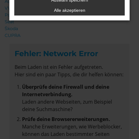
Auswahl speichern
Audi
VW
Alle akzeptieren
Porsche
Seat
Škoda
CUPRA
Fehler: Network Error
Beim Laden ist ein Fehler aufgetreten.
Hier sind ein paar Tipps, die dir helfen können:
Überprüfe deine Firewall und deine
Internetverbindung.
Laden andere Webseiten, zum Beispiel
deine Suchmaschine?
Prüfe deine Browsererweiterungen.
Manche Erweiterungen, wie Werbeblocker,
können das Laden bestimmter Seiten