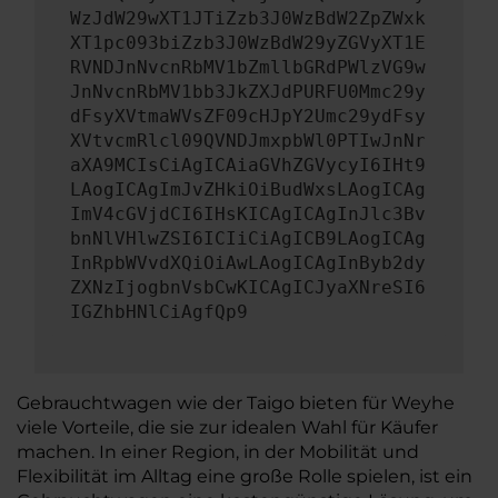
WzJdW29wXT1JTiZzb3J0WzBdW2ZpZWxk
XT1pc093biZzb3J0WzBdW29yZGVyXT1E
RVNDJnNvcnRbMV1bZmllbGRdPWlzVG9w
JnNvcnRbMV1bb3JkZXJdPURFU0Mmc29y
dFsyXVtmaWVsZF09cHJpY2Umc29ydFsy
XVtvcmRlcl09QVNDJmxpbWl0PTIwJnNr
aXA9MCIsCiAgICAiaGVhZGVycyI6IHt9
LAogICAgImJvZHkiOiBudWxsLAogICAg
ImV4cGVjdCI6IHsKICAgICAgInJlc3Bv
bnNlVHlwZSI6ICIiCiAgICB9LAogICAg
InRpbWVvdXQiOiAwLAogICAgInByb2dy
ZXNzIjogbnVsbCwKICAgICJyaXNreSI6
IGZhbHNlCiAgfQp9
Gebrauchtwagen wie der Taigo bieten für Weyhe
viele Vorteile, die sie zur idealen Wahl für Käufer
machen. In einer Region, in der Mobilität und
Flexibilität im Alltag eine große Rolle spielen, ist ein