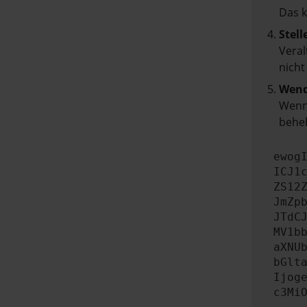
Das 
Stell
Veral
nicht
Wend
Wenn 
beheb
ewog
ICJ1
ZS12
JmZp
JTdC
MV1b
aXNU
bGlt
Ijog
c3Mi