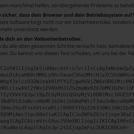
kann manchmal helfen, vorübergehende Probleme zu beheb
e sicher, dass dein Browser und dein Betriebssystem au
tete Software birgt nicht nur ein Sicherheitsrisiko, sonde
 mehr unterstützt werden.
e dich an den Webseitenbetreiber.
du alle oben genannten Schritte versucht hast, kontaktier
en. Du kannst uns diesen Text schicken, um uns bei der Fe
ICJuYW1lIjogIk5ldHdvcmtFcnJvciIsCiAgImNvbmZpZ
cmwiOiAiaHR0cHM6Ly9hcGkueC5ha3MtcHJvZC5hdWRhc
ZWhpY2xlcz93ZWJzaXRlPTY1ZjgwOGVjZWQxODQ1Mjc0N
bHRlclswXVt2YWx1ZV09dHJ1ZSZmaWx0ZXJbMV1bZmllb
JTIyYXVkYXJpc19pZCUyMiUzQSUyMjViODNlMzc3OGE5Y
b3BdPUlOJnNvcnRbMF1bZmllbGRdPWlzT3duJnNvcnRbM
b3Amc29ydFsxXVtvcmRlcl09REVTQyZzb3J0WzJdW2ZpZ
aXQ9MjAmc2tpcD0wIiwKICAgICJoZWFkZXJzIjoge30sC
ewogICAgICAicmVzcG9uc2VUeXBlIjogIiIKICAgIH0sC
OiBudWxsLAogICAgInJpc2t5IjogZmFsc2UKICB9Cn0=