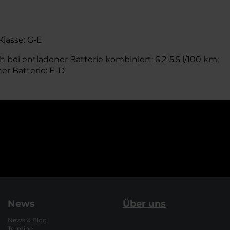
Klasse: G-E
 bei entladener Batterie kombiniert: 6,2-5,5 l/100 km;
er Batterie: E-D
News
Über uns
News & Blog
Termine