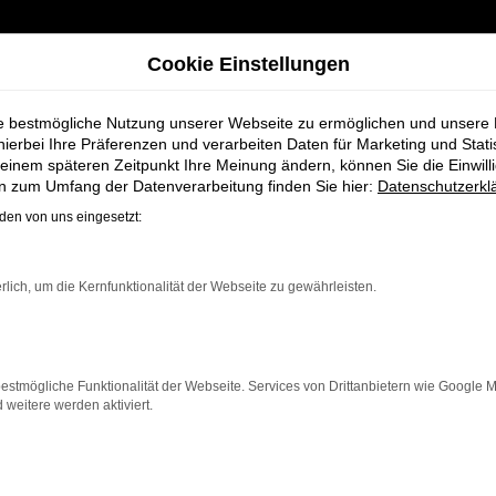
Cookie Einstellungen
ie bestmögliche Nutzung unserer Webseite zu ermöglichen und unsere
hierbei Ihre Präferenzen und verarbeiten Daten für Marketing und Stati
einem späteren Zeitpunkt Ihre Meinung ändern, können Sie die Einwillig
Weyhe
en zum Umfang der Datenverarbeitung finden Sie hier:
Datenschutzerkl
en von uns eingesetzt:
euge bei Schmid
rlich, um die Kernfunktionalität der Webseite zu gewährleisten.
estmögliche Funktionalität der Webseite. Services von Drittanbietern wie Google 
eitere werden aktiviert.
he, die ein zuverlässiges und modernes Fahrzeug suchen
izienz und modernes Design, das sowohl in der Stadt als
n neben einer breiten Auswahl an VW Fahrzeugen auch 