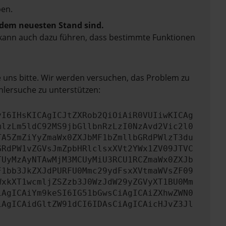
en.
f dem neuesten Stand sind.
rn kann auch dazu führen, dass bestimmte Funktionen
e uns bitte. Wir werden versuchen, das Problem zu
hlersuche zu unterstützen:
yI6IHsKICAgICJtZXRob2QiOiAiR0VUIiwKICAg
mlzLm5ldC92MS9jbGllbnRzLzI0NzAvd2Vic2l0
TA5ZmZiYyZmaWx0ZXJbMF1bZmllbGRdPWlzT3du
GRdPW1vZGVsJmZpbHRlclsxXVt2YWx1ZV09JTVC
TUyMzAyNTAwMjM3MCUyMiU3RCU1RCZmaWx0ZXJb
F1bb3JkZXJdPURFU0Mmc29ydFsxXVtmaWVsZF09
WxkXT1wcmljZSZzb3J0WzJdW29yZGVyXT1BU0Mm
iAgICAiYm9keSI6IG51bGwsCiAgICAiZXhwZWN0
iAgICAidGltZW91dCI6IDAsCiAgICAicHJvZ3Jl