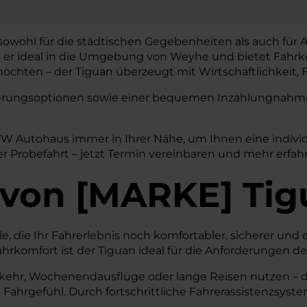
sowohl für die städtischen Gegebenheiten als auch für A
t er ideal in die Umgebung von Weyhe und bietet Fahrko
chten – der Tiguan überzeugt mit Wirtschaftlichkeit, F
nzierungsoptionen sowie einer bequemen Inzahlungnahme 
VW Autohaus immer in Ihrer Nähe, um Ihnen eine indivi
r Probefahrt – jetzt Termin vereinbaren und mehr erfah
von
[
MARKE
]
Tig
 die Ihr Fahrerlebnis noch komfortabler, sicherer und eff
mfort ist der Tiguan ideal für die Anforderungen des
kehr, Wochenendausflüge oder lange Reisen nutzen – der 
es Fahrgefühl. Durch fortschrittliche Fahrerassistenzsys