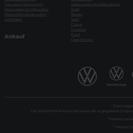
Fahrzeug-Showroom
Volkswagen Nutzfahrzeuge
Neuwagen-Konfigurator
Audi
Elektrofahrzeuge sofort
Škoda
verfügbar
Seat
Cupra
Porsche
Ford
Ankauf
Opel Service
Ehemaliger 
1
Der errechnete Preisvorteil sowie die angegebene Erspar
2
Hierbei hande
3
Hierbei h