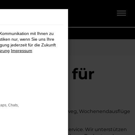
 Kommunikation mit Ihnen zu
stiken nur, wenn Sie uns Ihre
ung jederzeit für die Zukunft
ärung
Impressum
t + Koch für
Maps, Chats,
. Ob für den täglichen Arbeitsweg, Wochenendausflüge
 auch auf dem Land glänzt.
umfassende Beratung und Service. Wir unterstützen