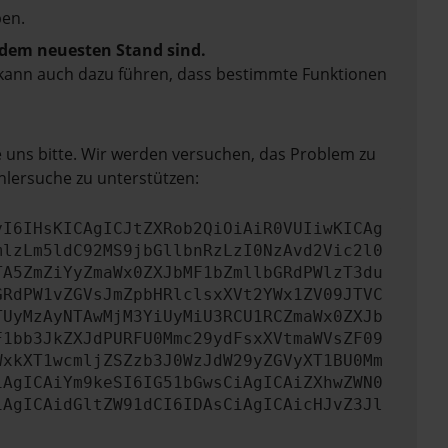
en.
f dem neuesten Stand sind.
rn kann auch dazu führen, dass bestimmte Funktionen
e uns bitte. Wir werden versuchen, das Problem zu
hlersuche zu unterstützen:
yI6IHsKICAgICJtZXRob2QiOiAiR0VUIiwKICAg
mlzLm5ldC92MS9jbGllbnRzLzI0NzAvd2Vic2l0
TA5ZmZiYyZmaWx0ZXJbMF1bZmllbGRdPWlzT3du
GRdPW1vZGVsJmZpbHRlclsxXVt2YWx1ZV09JTVC
TUyMzAyNTAwMjM3YiUyMiU3RCU1RCZmaWx0ZXJb
F1bb3JkZXJdPURFU0Mmc29ydFsxXVtmaWVsZF09
WxkXT1wcmljZSZzb3J0WzJdW29yZGVyXT1BU0Mm
iAgICAiYm9keSI6IG51bGwsCiAgICAiZXhwZWN0
iAgICAidGltZW91dCI6IDAsCiAgICAicHJvZ3Jl