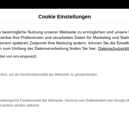
Cookie Einstellungen
ie bestmögliche Nutzung unserer Webseite zu ermöglichen und unsere
hierbei Ihre Präferenzen und verarbeiten Daten für Marketing und Stati
einem späteren Zeitpunkt Ihre Meinung ändern, können Sie die Einwillig
Weyhe
en zum Umfang der Datenverarbeitung finden Sie hier:
Datenschutzerkl
en von uns eingesetzt:
euge bei Schmid
rlich, um die Kernfunktionalität der Webseite zu gewährleisten.
estmögliche Funktionalität der Webseite. Services von Drittanbietern wie Google 
eitere werden aktiviert.
he, die ein zuverlässiges und modernes Fahrzeug suchen
izienz und modernes Design, das sowohl in der Stadt als
n neben einer breiten Auswahl an VW Fahrzeugen auch 