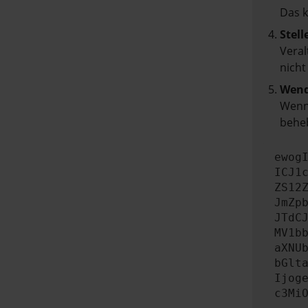
Das 
Stell
Veral
nicht
Wend
Wenn 
beheb
ewog
ICJ1
ZS12
JmZp
JTdC
MV1b
aXNU
bGlt
Ijog
c3Mi