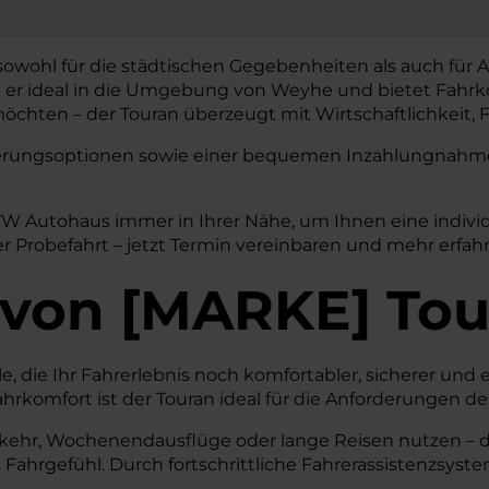
sowohl für die städtischen Gegebenheiten als auch für A
t er ideal in die Umgebung von Weyhe und bietet Fahrko
chten – der Touran überzeugt mit Wirtschaftlichkeit, F
nzierungsoptionen sowie einer bequemen Inzahlungnahme 
VW Autohaus immer in Ihrer Nähe, um Ihnen eine indivi
r Probefahrt – jetzt Termin vereinbaren und mehr erfah
von
[
MARKE
]
Tou
 die Ihr Fahrerlebnis noch komfortabler, sicherer und eff
mfort ist der Touran ideal für die Anforderungen des
kehr, Wochenendausflüge oder lange Reisen nutzen – der 
es Fahrgefühl. Durch fortschrittliche Fahrerassistenzsys