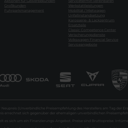
Aktionen für Gewerbekunden
Servicetermin vereinbaren
Großkunden
Werkstattleistungen
Fuhrparkmanagement
Mobilität / Mietwagen
Unfallinstandsetzung
Karosserie- & Lackzentrum
Ersatzteile
Classic Competence Center
Verischerungsdienste
Volkswagen Financial Service
Serviceangebote
Neupreis (Unverbindliche Preisempfehlung des Herstellers am Tag der Ers
nis errechnet sich gegenüber der ehemaligen unverbindlichen Preisempfehl
lt es sich um ein Finanzierungs-Angebot. Preise sind Bruttopreise. Irrtüm