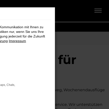
 Kommunikation mit Ihnen zu
stiken nur, wenn Sie uns Ihre
ung jederzeit für die Zukunft
ärung
Impressum
t + Koch für
Maps, Chats,
. Ob für den täglichen Arbeitsweg, Wochenendausflüge
 auch auf dem Land glänzt.
umfassende Beratung und Service. Wir unterstützen