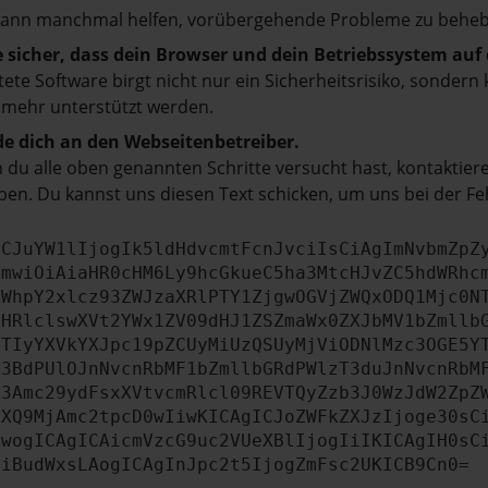
kann manchmal helfen, vorübergehende Probleme zu beheb
e sicher, dass dein Browser und dein Betriebssystem au
tete Software birgt nicht nur ein Sicherheitsrisiko, sonde
 mehr unterstützt werden.
e dich an den Webseitenbetreiber.
du alle oben genannten Schritte versucht hast, kontaktier
en. Du kannst uns diesen Text schicken, um uns bei der Fe
ICJuYW1lIjogIk5ldHdvcmtFcnJvciIsCiAgImNvbmZpZ
cmwiOiAiaHR0cHM6Ly9hcGkueC5ha3MtcHJvZC5hdWRhc
ZWhpY2xlcz93ZWJzaXRlPTY1ZjgwOGVjZWQxODQ1Mjc0N
bHRlclswXVt2YWx1ZV09dHJ1ZSZmaWx0ZXJbMV1bZmllb
JTIyYXVkYXJpc19pZCUyMiUzQSUyMjViODNlMzc3OGE5Y
b3BdPUlOJnNvcnRbMF1bZmllbGRdPWlzT3duJnNvcnRbM
b3Amc29ydFsxXVtvcmRlcl09REVTQyZzb3J0WzJdW2ZpZ
aXQ9MjAmc2tpcD0wIiwKICAgICJoZWFkZXJzIjoge30sC
ewogICAgICAicmVzcG9uc2VUeXBlIjogIiIKICAgIH0sC
OiBudWxsLAogICAgInJpc2t5IjogZmFsc2UKICB9Cn0=