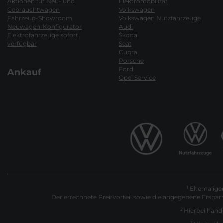
Aktionen für Neu- und
Elektromobilität
Gebrauchtwagen
Volkswagen
Fahrzeug-Showroom
Volkswagen Nutzfahrzeuge
Neuwagen-Konfigurator
Audi
Elektrofahrzeuge sofort
Škoda
verfügbar
Seat
Cupra
Porsche
Ford
Ankauf
Opel Service
Ehemaliger 
1
Der errechnete Preisvorteil sowie die angegebene Erspar
2
Hierbei hande
3