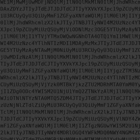
OWE1MjMwMjUwMDFjNDQlMjIlN0QlMkMlN0IlMjJhdWRhc
MDAxZDYzJTIyJTdEJTJDJTdCJTIyYXVkYXJpc19pZCUyM
MiU3RCUyQyU3QiUyMmF1ZGFyaXNfaWQlMjIlM0ElMjI1Y
N0IlMjJhdWRhcmlzX2lkJTIyJTNBJTIyNWI4M2UzNzc4Y
YXJpc19pZCUyMiUzQSUyMjViODNlMzc3OGE5YTUyMzAyN
MjIlM0ElMjI1YTVjYTMxOWQwNGNhOTA4OTQ1YmI1MWElM
NWI4M2UzNzc4YTlhNTIzMDI1MDAyMzMxJTIyJTdEJTJDJ
OGE5YTUyMzAyNTAwMjM0NiUyMiU3RCUyQyU3QiUyMmF1Z
MjUwMDIzNzAlMjIlN0QlMkMlN0IlMjJhdWRhcmlzX2lkJ
JTIyJTdEJTJDJTdCJTIyYXVkYXJpc19pZCUyMiUzQSUyM
QyU3QiUyMmF1ZGFyaXNfaWQlMjIlM0ElMjI1YjgzZTM3N
dWRhcmlzX2lkJTIyJTNBJTIyNWI4M2UzNzc4YTlhNTIzM
ZCUyMiUzQSUyMjVjYzk0MTBkYjkzZTU2MDRhMTA0YmM0Y
MjI1ZDg0ODc4YWI5M2U1NjU1YmQ2ZTNkYzAlMjIlN0QlM
YWJiOTNlNTYzNTA0MTQ5ZDM4JTIyJTdEJTJDJTdCJTIyY
MzUzNjNlZTdlZiUyMiU3RCUyQyU3QiUyMmF1ZGFyaXNfa
YTclMjIlN0QlMkMlN0IlMjJhdWRhcmlzX2lkJTIyJTNBJ
JTJDJTdCJTIyYXVkYXJpc19pZCUyMiUzQSUyMjVlNDY4Z
MmF1ZGFyaXNfaWQlMjIlM0ElMjI1ZTgzNGUwYWI5M2U1N
X2lkJTIyJTNBJTIyNWY4MDRlOGQ4YWFkMDQ0NWY4NGM4Z
QSUyMjYwZTdmZDg4MGRjNzM0MzAyMTM3MjQ1YyUyMiU3R