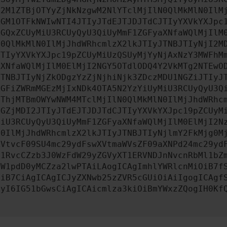
M2M1ZTBjOTYyZjNkNzgwM2NlYTclMjIlN0QlMkMlN0IlM
ZGM1OTFkNWIwNTI4JTIyJTdEJTJDJTdCJTIyYXVkYXJpc
ZGQxZCUyMiU3RCUyQyU3QiUyMmF1ZGFyaXNfaWQlMjIlM
N0QlMkMlN0IlMjJhdWRhcmlzX2lkJTIyJTNBJTIyNjI2M
JTIyYXVkYXJpc19pZCUyMiUzQSUyMjYyNjAxNzY3MWFhM
aXNfaWQlMjIlM0ElMjI2NGY5OTdlODQ4Y2VkMTg2NTEwO
JTNBJTIyNjZkODgzYzZjNjhiNjk3ZDczMDU1NGZiJTIyJ
ZGFiZWRmMGEzMjIxNDk4OTA5N2YzYiUyMiU3RCUyQyU3Q
OThjMTBmOWYwNWM4MTclMjIlN0QlMkMlN0IlMjJhdWRhc
MGZjMDI2JTIyJTdEJTJDJTdCJTIyYXVkYXJpc19pZCUyM
MiU3RCUyQyU3QiUyMmF1ZGFyaXNfaWQlMjIlM0ElMjI2N
N0IlMjJhdWRhcmlzX2lkJTIyJTNBJTIyNjlmY2FkMjg0M
XVtvcF09SU4mc29ydFswXVtmaWVsZF09aXNPd24mc29yd
c1RvcCZzb3J0WzFdW29yZGVyXT1ERVNDJnNvcnRbMl1bZ
aW1pdD0yMCZza2lwPTAiLAogICAgImhlYWRlcnMiOiB7f
OiB7CiAgICAgICJyZXNwb25zZVR5cGUiOiAiIgogICAgf
cyI6IG51bGwsCiAgICAicmlza3kiOiBmYWxzZQogIH0Kf