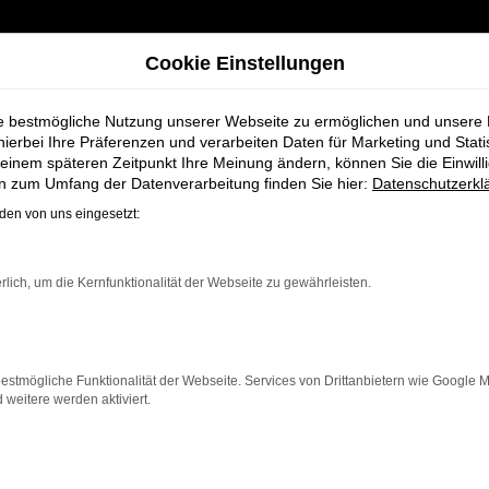
Cookie Einstellungen
ie bestmögliche Nutzung unserer Webseite zu ermöglichen und unsere
hierbei Ihre Präferenzen und verarbeiten Daten für Marketing und Stati
einem späteren Zeitpunkt Ihre Meinung ändern, können Sie die Einwillig
, Service und Fahrspaß
en zum Umfang der Datenverarbeitung finden Sie hier:
Datenschutzerkl
en von uns eingesetzt:
i Schmidt + Koc
rlich, um die Kernfunktionalität der Webseite zu gewährleisten.
e und Fahrspaß
estmögliche Funktionalität der Webseite. Services von Drittanbietern wie Google 
eitere werden aktiviert.
ein zuverlässiges und modernes Fahrzeug suchen. Als Ihr
vice zur Seite. Wir bieten Ihnen nicht nur eine breit
ist.
wohl Neuwagen als auch Gebrauchtwagen und Jahreswa