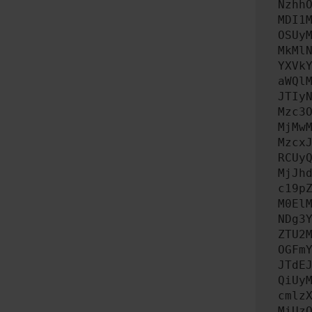
Nzhh
MDI1
OSUy
MkMl
YXVk
aWQl
JTIy
Mzc3
MjMw
Mzcx
RCUy
MjJh
c19p
M0El
NDg3
ZTU2
OGFm
JTdE
QiUy
cmlz
MiUz