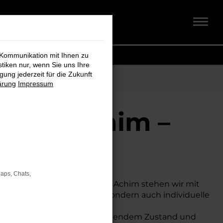
 Kommunikation mit Ihnen zu
stiken nur, wenn Sie uns Ihre
ung jederzeit für die Zukunft
ärung
Impressum
h für Achim –
Maps, Chats,
 VW Autohaus in der Nähe von Achim stehen wir mit
e Auswahl an VW Modellen, sondern auch individuelle
gen – allesamt in hervorragendem Zustand und