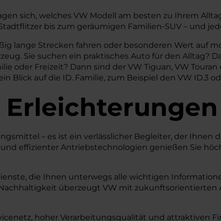
agen sich, welches VW Modell am besten zu Ihrem Alltag
tadtflitzer bis zum geräumigen Familien-SUV – und jede
mäßig lange Strecken fahren oder besonderen Wert auf m
rzeug. Sie suchen ein praktisches Auto für den Alltag
amilie oder Freizeit? Dann sind der VW Tiguan, VW Toura
 ein Blick auf die ID. Familie, zum Beispiel den VW ID.3 o
 Erleichterungen
mittel – es ist ein verlässlicher Begleiter, der Ihnen de
nd effizienter Antriebstechnologien genießen Sie höc
ienste, die Ihnen unterwegs alle wichtigen Informatione
 Nachhaltigkeit überzeugt VW mit zukunftsorientierte
vicenetz, hoher Verarbeitungsqualität und attraktiven