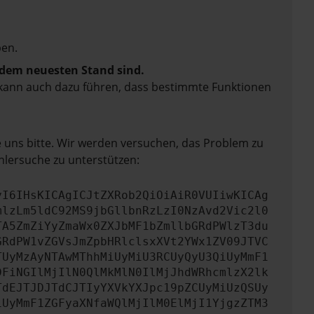
en.
f dem neuesten Stand sind.
rn kann auch dazu führen, dass bestimmte Funktionen
e uns bitte. Wir werden versuchen, das Problem zu
hlersuche zu unterstützen:
yI6IHsKICAgICJtZXRob2QiOiAiR0VUIiwKICAg
mlzLm5ldC92MS9jbGllbnRzLzI0NzAvd2Vic2l0
TA5ZmZiYyZmaWx0ZXJbMF1bZmllbGRdPWlzT3du
GRdPW1vZGVsJmZpbHRlclsxXVt2YWx1ZV09JTVC
TUyMzAyNTAwMThhMiUyMiU3RCUyQyU3QiUyMmF1
DFiNGIlMjIlN0QlMkMlN0IlMjJhdWRhcmlzX2lk
TdEJTJDJTdCJTIyYXVkYXJpc19pZCUyMiUzQSUy
iUyMmF1ZGFyaXNfaWQlMjIlM0ElMjI1YjgzZTM3