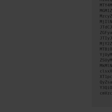
MTY4
MGM1
Mzcy
MjIl
JTdC
ZGFy
JTIy
MjY2
MTBi
YjUy
ZSUy
MkMl
clsx
XT1p
QyZs
Y3Qi
cmVz