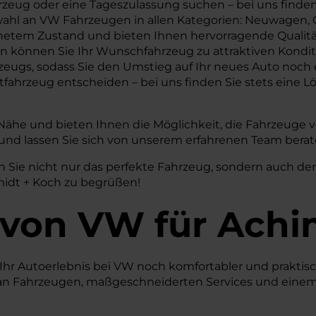
rzeug oder eine Tageszulassung suchen – bei uns finden 
swahl an VW Fahrzeugen in allen Kategorien: Neuwagen
netem Zustand und bieten Ihnen hervorragende Qualität
en können Sie Ihr Wunschfahrzeug zu attraktiven Kondi
ugs, sodass Sie den Umstieg auf Ihr neues Auto noch ei
fahrzeug entscheiden – bei uns finden Sie stets eine 
 Nähe und bieten Ihnen die Möglichkeit, die Fahrzeuge v
 und lassen Sie sich von unserem erfahrenen Team berat
n Sie nicht nur das perfekte Fahrzeug, sondern auch den
midt + Koch zu begrüßen!
von VW
für
Achi
ie Ihr Autoerlebnis bei VW noch komfortabler und praktis
an Fahrzeugen, maßgeschneiderten Services und einem e