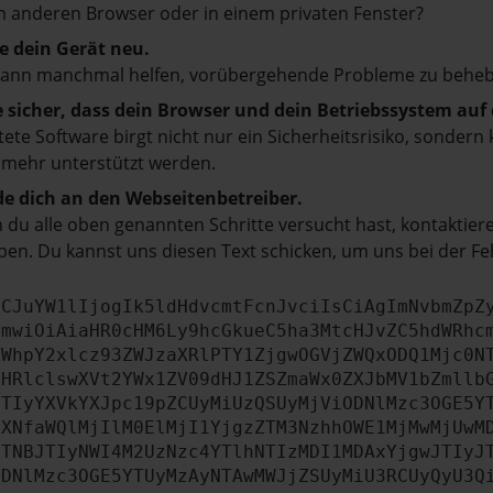
 anderen Browser oder in einem privaten Fenster?
e dein Gerät neu.
kann manchmal helfen, vorübergehende Probleme zu beheb
e sicher, dass dein Browser und dein Betriebssystem au
tete Software birgt nicht nur ein Sicherheitsrisiko, sonde
 mehr unterstützt werden.
e dich an den Webseitenbetreiber.
du alle oben genannten Schritte versucht hast, kontaktier
en. Du kannst uns diesen Text schicken, um uns bei der Fe
ICJuYW1lIjogIk5ldHdvcmtFcnJvciIsCiAgImNvbmZpZ
cmwiOiAiaHR0cHM6Ly9hcGkueC5ha3MtcHJvZC5hdWRhc
ZWhpY2xlcz93ZWJzaXRlPTY1ZjgwOGVjZWQxODQ1Mjc0N
bHRlclswXVt2YWx1ZV09dHJ1ZSZmaWx0ZXJbMV1bZmllb
JTIyYXVkYXJpc19pZCUyMiUzQSUyMjViODNlMzc3OGE5Y
aXNfaWQlMjIlM0ElMjI1YjgzZTM3NzhhOWE1MjMwMjUwM
JTNBJTIyNWI4M2UzNzc4YTlhNTIzMDI1MDAxYjgwJTIyJ
ODNlMzc3OGE5YTUyMzAyNTAwMWJjZSUyMiU3RCUyQyU3Q