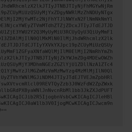
jJhdWRhcmlzX2lkJTIyJTNBJTIyNjFhMGYwNjRm
19pZCUyMiUzQSUyMjYxZDgyNWRlMzZhNDUyNTgx
0ElMjI2MjYwMTc2NjFhYTJlNWYxN2FlNmNkNmYl
DE3NjcxYWEyZTVmMTdhZTZjZDcxJTIyJTdEJTJD
mU1ZjE3YWU2Y2Q3MyUyMiU3RCUyQyU3QiUyMmF1
DI3ZDAlMjIlN0QlMkMlN0IlMjJhdWRhcmlzX2lk
TdEJTJDJTdCJTIyYXVkYXJpc19pZCUyMiUzQSUy
iUyMmF1ZGFyaXNfaWQlMjIlM0ElMjI2NmRhYmZh
mlzX2lkJTIyJTNBJTIyNjZkYWJmZDg4MDEwOWZh
iUzQSUyMjY3MDhmNGEzZGZlYjU1ZDllNzA1ZTc4
zQ1YjMwYzJlMGZmMzVmMzMwYzg4MzMlMjIlN0Ql
jUyZTVhYWNlMGJiNDM4JTIyJTdEJTVEJmZpbHRl
FswXVtvcmRlcl09REVTQyZzb3J0WzFdW2ZpZWxk
mllbGRdPXByaWNlJnNvcnRbMl1bb3JkZXJdPUFT
SwKICAgICJib2R5IjogbnVsbCwKICAgICJleHBl
SwKICAgICJ0aW1lb3V0IjogMCwKICAgICJwcm9n
Q==