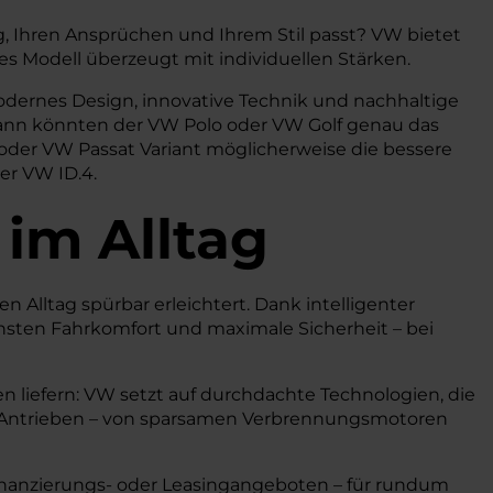
, Ihren Ansprüchen und Ihrem Stil passt? VW bietet
s Modell überzeugt mit individuellen Stärken.
odernes Design, innovative Technik und nachhaltige
? Dann könnten der VW Polo oder VW Golf genau das
n oder VW Passat Variant möglicherweise die bessere
der VW ID.4.
 im Alltag
n Alltag spürbar erleichtert. Dank intelligenter
hsten Fahrkomfort und maximale Sicherheit – bei
n liefern: VW setzt auf durchdachte Technologien, die
n Antrieben – von sparsamen Verbrennungsmotoren
 Finanzierungs- oder Leasingangeboten – für rundum