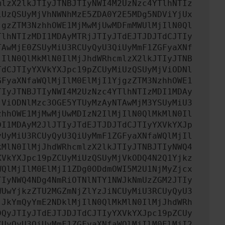
mlzX2lkJTIyJTNBJTIyNWI4M2UzNzc4YTlhNTIz
iUzQSUyMjVhNWNhMzE5ZDA0Y2E5MDg5NDViYjUx
jgzZTM3NzhhOWE1MjMwMjUwMDFmMWUlMjIlN0Ql
TlhNTIzMDI1MDAyMTRjJTIyJTdEJTJDJTdCJTIy
TAwMjE0ZSUyMiU3RCUyQyU3QiUyMmF1ZGFyaXNf
jIlN0QlMkMlN0IlMjJhdWRhcmlzX2lkJTIyJTNB
TdCJTIyYXVkYXJpc19pZCUyMiUzQSUyMjViODNl
GFyaXNfaWQlMjIlM0ElMjI1YjgzZTM3NzhhOWE1
TIyJTNBJTIyNWI4M2UzNzc4YTlhNTIzMDI1MDAy
jViODNlMzc3OGE5YTUyMzAyNTAwMjM3YSUyMiU3
zhhOWE1MjMwMjUwMDIzN2IlMjIlN0QlMkMlN0Il
DI1MDAyM2JlJTIyJTdEJTJDJTdCJTIyYXVkYXJp
yUyMiU3RCUyQyU3QiUyMmF1ZGFyaXNfaWQlMjIl
kMlN0IlMjJhdWRhcmlzX2lkJTIyJTNBJTIyNWQ4
XVkYXJpc19pZCUyMiUzQSUyMjVkODQ4N2Q1Yjkz
WQlMjIlM0ElMjI1ZDg0ODdmOWI5M2U1NjMyZjcx
TIyNWQ4NDg4NmRiOTNlNTY1NWJkNmUzZGM2JTIy
WUwYjkzZTU2MGZmNjZlYzJiNCUyMiU3RCUyQyU3
jJkYmQyYmE2NDklMjIlN0QlMkMlN0IlMjJhdWRh
DQyJTIyJTdEJTJDJTdCJTIyYXVkYXJpc19pZCUy
CUyQyU3QiUyMmF1ZGFyaXNfaWQlMjIlM0ElMjI2