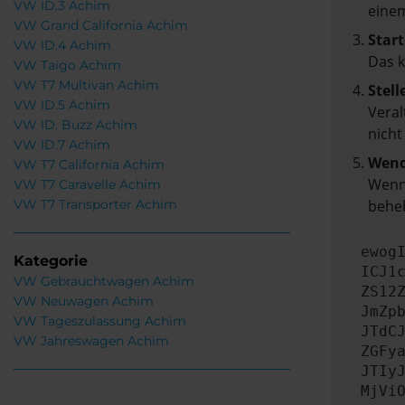
VW ID.3 Achim
einem
VW Grand California Achim
Start
VW ID.4 Achim
Das 
VW Taigo Achim
VW T7 Multivan Achim
Stell
VW ID.5 Achim
Veral
VW ID. Buzz Achim
nicht
VW ID.7 Achim
Wend
VW T7 California Achim
Wenn 
VW T7 Caravelle Achim
VW T7 Transporter Achim
beheb
ewog
Kategorie
ICJ1
VW Gebrauchtwagen Achim
ZS12
VW Neuwagen Achim
JmZp
VW Tageszulassung Achim
JTdC
VW Jahreswagen Achim
ZGFy
JTIy
MjVi