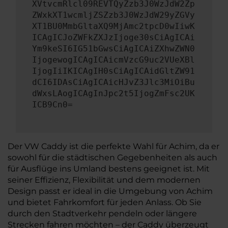
XVtvcmRlcl09REVTQyZzb3J0WzJdW2Zp
ZWxkXT1wcmljZSZzb3J0WzJdW29yZGVy
XT1BU0MmbGltaXQ9MjAmc2tpcD0wIiwK
ICAgICJoZWFkZXJzIjoge30sCiAgICAi
Ym9keSI6IG51bGwsCiAgICAiZXhwZWN0
IjogewogICAgICAicmVzcG9uc2VUeXBl
IjogIiIKICAgIH0sCiAgICAidGltZW91
dCI6IDAsCiAgICAicHJvZ3Jlc3MiOiBu
dWxsLAogICAgInJpc2t5IjogZmFsc2UK
ICB9Cn0=
Der VW Caddy ist die perfekte Wahl für Achim, da er
sowohl für die städtischen Gegebenheiten als auch
für Ausflüge ins Umland bestens geeignet ist. Mit
seiner Effizienz, Flexibilität und dem modernen
Design passt er ideal in die Umgebung von Achim
und bietet Fahrkomfort für jeden Anlass. Ob Sie
durch den Stadtverkehr pendeln oder längere
Strecken fahren möchten – der Caddy überzeugt