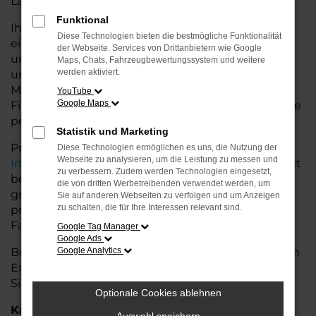
Land glänzt.
Funktional
Ihr VW Autohaus in Achim bietet Ihnen neben
Diese Technologien bieten die bestmögliche Funktionalität
einer breiten Auswahl an VW Fahrzeugen auch
der Webseite. Services von Drittanbietern wie Google
umfassende Beratung und Service. Wir
Maps, Chats, Fahrzeugbewertungssystem und weitere
werden aktiviert.
unterstützen Sie bei der Auswahl des passenden
Modells und bieten maßgeschneiderte
YouTube
Google Maps
Finanzierungslösungen sowie Leasingoptionen, die
perfekt zu Ihrem Budget und Bedarf passen.
Statistik und Marketing
Profitieren Sie von zusätzlichen Services wie
Diese Technologien ermöglichen es uns, die Nutzung der
Webseite zu analysieren, um die Leistung zu messen und
Inzahlungnahme
,
Wartung und Reparaturen
direkt
zu verbessern. Zudem werden Technologien eingesetzt,
bei Ihrem VW Autohaus in Achim. Mit unserer
die von dritten Werbetreibenden verwendet werden, um
großen Auswahl an Fahrzeugen und der
Sie auf anderen Webseiten zu verfolgen und um Anzeigen
zu schalten, die für Ihre Interessen relevant sind.
professionellen Beratung finden Sie bei uns das
Fahrzeug, das Ihre Ansprüche erfüllt.
Google Tag Manager
Google Ads
Besuchen Sie uns und lassen Sie sich von unserem
Google Analytics
Expertenteam beraten – der VW Caddy wartet auf
Sie!
Optionale Cookies ablehnen
Kategorie