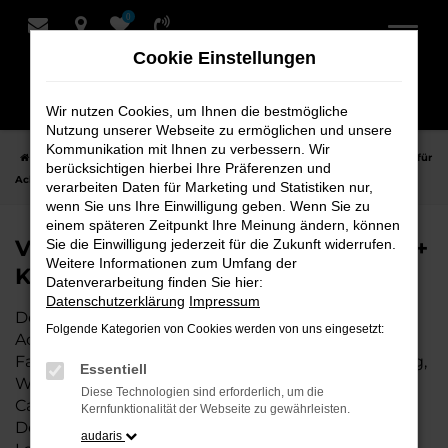
0
Zum
Hauptinhalt
Cookie Einstellungen
springen
Wir nutzen Cookies, um Ihnen die bestmögliche
Nutzung unserer Webseite zu ermöglichen und unsere
Kommunikation mit Ihnen zu verbessern. Wir
Startseite
Achim
VW
VW Caddy Fahrzeuge bei Schmidt + Koch für
berücksichtigen hierbei Ihre Präferenzen und
Achim
verarbeiten Daten für Marketing und Statistiken nur,
wenn Sie uns Ihre Einwilligung geben. Wenn Sie zu
einem späteren Zeitpunkt Ihre Meinung ändern, können
VW Caddy Fahrzeuge bei Schmidt +
Sie die Einwilligung jederzeit für die Zukunft widerrufen.
Weitere Informationen zum Umfang der
Koch für Achim
Datenverarbeitung finden Sie hier:
Datenschutzerklärung
Impressum
Der VW Caddy ist die perfekte Wahl für alle in
Folgende Kategorien von Cookies werden von uns eingesetzt:
Achim, die ein zuverlässiges und modernes
Fahrzeug suchen. Ob für den täglichen Arbeitsweg,
Essentiell
Wochenendausflüge oder lange Reisen, der VW
Diese Technologien sind erforderlich, um die
Caddy bietet Komfort, Effizienz und modernes
Kernfunktionalität der Webseite zu gewährleisten.
Design, das sowohl in der Stadt als auch auf dem
audaris