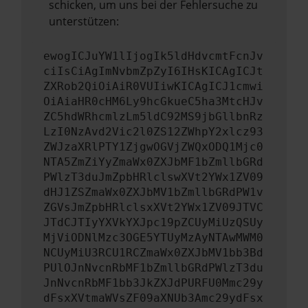
schicken, um uns bei der Fehlersuche zu
unterstützen:
ewogICJuYW1lIjogIk5ldHdvcmtFcnJv
ciIsCiAgImNvbmZpZyI6IHsKICAgICJt
ZXRob2QiOiAiR0VUIiwKICAgICJ1cmwi
OiAiaHR0cHM6Ly9hcGkueC5ha3MtcHJv
ZC5hdWRhcmlzLm5ldC92MS9jbGllbnRz
LzI0NzAvd2Vic2l0ZS12ZWhpY2xlcz93
ZWJzaXRlPTY1ZjgwOGVjZWQxODQ1Mjc0
NTA5ZmZiYyZmaWx0ZXJbMF1bZmllbGRd
PWlzT3duJmZpbHRlclswXVt2YWx1ZV09
dHJ1ZSZmaWx0ZXJbMV1bZmllbGRdPW1v
ZGVsJmZpbHRlclsxXVt2YWx1ZV09JTVC
JTdCJTIyYXVkYXJpc19pZCUyMiUzQSUy
MjViODNlMzc3OGE5YTUyMzAyNTAwMWM0
NCUyMiU3RCU1RCZmaWx0ZXJbMV1bb3Bd
PUlOJnNvcnRbMF1bZmllbGRdPWlzT3du
JnNvcnRbMF1bb3JkZXJdPURFU0Mmc29y
dFsxXVtmaWVsZF09aXNUb3Amc29ydFsx