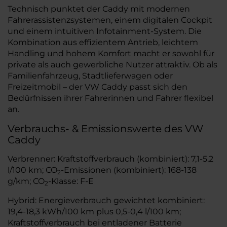
Technisch punktet der Caddy mit modernen
Fahrerassistenzsystemen, einem digitalen Cockpit
und einem intuitiven Infotainment-System. Die
Kombination aus effizientem Antrieb, leichtem
Handling und hohem Komfort macht er sowohl für
private als auch gewerbliche Nutzer attraktiv. Ob als
Familienfahrzeug, Stadtlieferwagen oder
Freizeitmobil – der VW Caddy passt sich den
Bedürfnissen ihrer Fahrerinnen und Fahrer flexibel
an.
Verbrauchs- & Emissionswerte des VW
Caddy
Verbrenner: Kraftstoffverbrauch (kombiniert): 7,1-5,2
l/100 km; CO
-Emissionen (kombiniert): 168-138
2
g/km; CO
-Klasse: F-E
2
Hybrid: Energieverbrauch gewichtet kombiniert:
19,4-18,3 kWh/100 km plus 0,5-0,4 l/100 km;
Kraftstoffverbrauch bei entladener Batterie