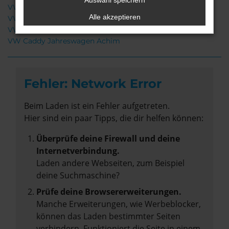
Auswahl speichern
VW Caddy Achim
Alle akzeptieren
VW Caddy Gebrauchtwagen Achim
VW Caddy Neuwagen Achim
VW Caddy Jahreswagen Achim
Fehler: Network Error
Beim Laden ist ein Fehler aufgetreten.
Hier sind ein paar Tipps, die dir helfen können:
Überprüfe deine Firewall und deine
Internetverbindung.
Laden andere Webseiten, zum Beispiel
deine Suchmaschine?
Prüfe deine Browsererweiterungen.
Manche Erweiterungen, wie Werbeblocker,
können das Laden bestimmter Seiten
verhindern. Funktioniert die Seite in einem