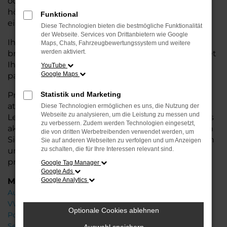
oder längere Fahrten – der Golf bietet Ihnen
höchsten Fahrkomfort, innovative Features und
Funktional
eine herausragende Wirtschaftlichkeit.
Diese Technologien bieten die bestmögliche Funktionalität
der Webseite. Services von Drittanbietern wie Google
Ihr VW Autohaus in Achim steht Ihnen mit einer
Maps, Chats, Fahrzeugbewertungssystem und weitere
werden aktiviert.
breiten Auswahl an Neuwagen zur Seite und bietet
Ihnen umfassende
Beratung
, damit Sie das für Sie
YouTube
Google Maps
passende Fahrzeug finden.
Profitieren Sie von zusätzlichen Services wie
Statistik und Marketing
attraktiven Finanzierungsmöglichkeiten,
Diese Technologien ermöglichen es uns, die Nutzung der
Webseite zu analysieren, um die Leistung zu messen und
Leasingangeboten und der Inzahlungnahme Ihres
zu verbessern. Zudem werden Technologien eingesetzt,
aktuellen Fahrzeugs. Besuchen Sie uns und lassen
die von dritten Werbetreibenden verwendet werden, um
Sie sich von unseren Experten beraten – wir freuen
Sie auf anderen Webseiten zu verfolgen und um Anzeigen
zu schalten, die für Ihre Interessen relevant sind.
uns, Ihnen den perfekten Neuwagen zu
präsentieren!
Google Tag Manager
Google Ads
Marken
Google Analytics
Audi
VW
Optionale Cookies ablehnen
Porsche
Seat