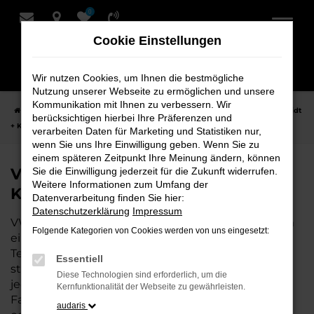
0
Zum
Hauptinhalt
Cookie Einstellungen
springen
Wir nutzen Cookies, um Ihnen die bestmögliche
Nutzung unserer Webseite zu ermöglichen und unsere
Kommunikation mit Ihnen zu verbessern. Wir
Startseite
Achim
VW
VW Golf
VW Golf Neuwagen bei Schmidt
berücksichtigen hierbei Ihre Präferenzen und
+ Koch für Achim
verarbeiten Daten für Marketing und Statistiken nur,
wenn Sie uns Ihre Einwilligung geben. Wenn Sie zu
einem späteren Zeitpunkt Ihre Meinung ändern, können
VW Golf Neuwagen bei Schmidt +
Sie die Einwilligung jederzeit für die Zukunft widerrufen.
Weitere Informationen zum Umfang der
Koch für Achim
Datenverarbeitung finden Sie hier:
Datenschutzerklärung
Impressum
VW Golf ist die perfekte Wahl für alle, die für Achim
Folgende Kategorien von Cookies werden von uns eingesetzt:
einen Neuwagen suchen. Mit seiner modernen
Technik, seinem effizienten Antrieb und dem
Essentiell
stilvollen Design ist der Golf die ideale Lösung für
Diese Technologien sind erforderlich, um die
jeden, der ein zuverlässiges und komfortables
Kernfunktionalität der Webseite zu gewährleisten.
Fahrzeug möchte. Egal, ob für den Stadtverkehr
audaris