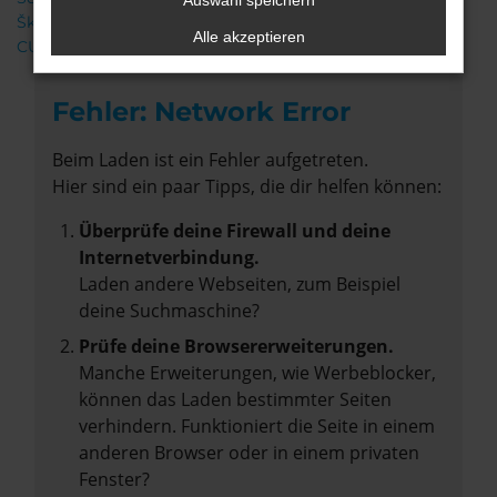
Auswahl speichern
Škoda
Alle akzeptieren
CUPRA
Fehler: Network Error
Beim Laden ist ein Fehler aufgetreten.
Hier sind ein paar Tipps, die dir helfen können:
Überprüfe deine Firewall und deine
Internetverbindung.
Laden andere Webseiten, zum Beispiel
deine Suchmaschine?
Prüfe deine Browsererweiterungen.
Manche Erweiterungen, wie Werbeblocker,
können das Laden bestimmter Seiten
verhindern. Funktioniert die Seite in einem
anderen Browser oder in einem privaten
Fenster?