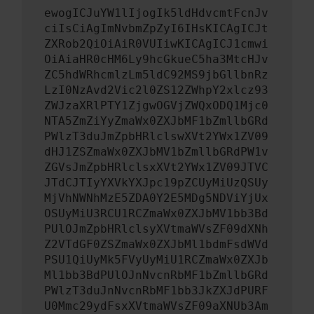
ewogICJuYW1lIjogIk5ldHdvcmtFcnJv
ciIsCiAgImNvbmZpZyI6IHsKICAgICJt
ZXRob2QiOiAiR0VUIiwKICAgICJ1cmwi
OiAiaHR0cHM6Ly9hcGkueC5ha3MtcHJv
ZC5hdWRhcmlzLm5ldC92MS9jbGllbnRz
LzI0NzAvd2Vic2l0ZS12ZWhpY2xlcz93
ZWJzaXRlPTY1ZjgwOGVjZWQxODQ1Mjc0
NTA5ZmZiYyZmaWx0ZXJbMF1bZmllbGRd
PWlzT3duJmZpbHRlclswXVt2YWx1ZV09
dHJ1ZSZmaWx0ZXJbMV1bZmllbGRdPW1v
ZGVsJmZpbHRlclsxXVt2YWx1ZV09JTVC
JTdCJTIyYXVkYXJpc19pZCUyMiUzQSUy
MjVhNWNhMzE5ZDA0Y2E5MDg5NDViYjUx
OSUyMiU3RCU1RCZmaWx0ZXJbMV1bb3Bd
PUlOJmZpbHRlclsyXVtmaWVsZF09dXNh
Z2VTdGF0ZSZmaWx0ZXJbMl1bdmFsdWVd
PSU1QiUyMk5FVyUyMiU1RCZmaWx0ZXJb
Ml1bb3BdPUlOJnNvcnRbMF1bZmllbGRd
PWlzT3duJnNvcnRbMF1bb3JkZXJdPURF
U0Mmc29ydFsxXVtmaWVsZF09aXNUb3Am