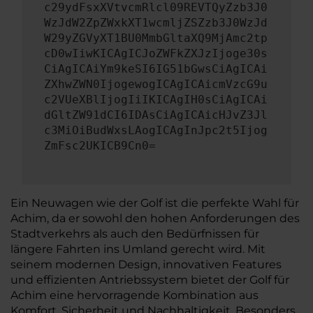
c29ydFsxXVtvcmRlcl09REVTQyZzb3J0
WzJdW2ZpZWxkXT1wcmljZSZzb3J0WzJd
W29yZGVyXT1BU0MmbGltaXQ9MjAmc2tp
cD0wIiwKICAgICJoZWFkZXJzIjoge30s
CiAgICAiYm9keSI6IG51bGwsCiAgICAi
ZXhwZWN0IjogewogICAgICAicmVzcG9u
c2VUeXBlIjogIiIKICAgIH0sCiAgICAi
dGltZW91dCI6IDAsCiAgICAicHJvZ3Jl
c3MiOiBudWxsLAogICAgInJpc2t5Ijog
ZmFsc2UKICB9Cn0=
Ein Neuwagen wie der Golf ist die perfekte Wahl für
Achim, da er sowohl den hohen Anforderungen des
Stadtverkehrs als auch den Bedürfnissen für
längere Fahrten ins Umland gerecht wird. Mit
seinem modernen Design, innovativen Features
und effizienten Antriebssystem bietet der Golf für
Achim eine hervorragende Kombination aus
Komfort, Sicherheit und Nachhaltigkeit. Besonders