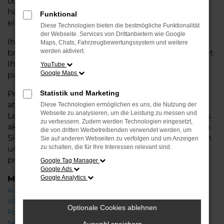
oder längere Fahrten – der ID.3 bietet Ihnen
höchsten Fahrkomfort, innovative Features und
Funktional
eine herausragende Wirtschaftlichkeit.
Diese Technologien bieten die bestmögliche Funktionalität
der Webseite. Services von Drittanbietern wie Google
Ihr VW Autohaus in Achim steht Ihnen mit einer
Maps, Chats, Fahrzeugbewertungssystem und weitere
werden aktiviert.
breiten Auswahl an Neuwagen zur Seite und bietet
Ihnen umfassende
Beratung
, damit Sie das für Sie
YouTube
Google Maps
passende Fahrzeug finden.
Profitieren Sie von zusätzlichen Services wie
Statistik und Marketing
attraktiven Finanzierungsmöglichkeiten,
Diese Technologien ermöglichen es uns, die Nutzung der
Webseite zu analysieren, um die Leistung zu messen und
Leasingangeboten und der Inzahlungnahme Ihres
zu verbessern. Zudem werden Technologien eingesetzt,
aktuellen Fahrzeugs. Besuchen Sie uns und lassen
die von dritten Werbetreibenden verwendet werden, um
Sie sich von unseren Experten beraten – wir freuen
Sie auf anderen Webseiten zu verfolgen und um Anzeigen
zu schalten, die für Ihre Interessen relevant sind.
uns, Ihnen den perfekten Neuwagen zu
präsentieren!
Google Tag Manager
Google Ads
Marken
Google Analytics
Audi
VW
Optionale Cookies ablehnen
Porsche
Seat