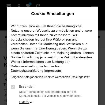
0
Zum
Hauptinhalt
Cookie Einstellungen
springen
Wir nutzen Cookies, um Ihnen die bestmögliche
Nutzung unserer Webseite zu ermöglichen und unsere
Kommunikation mit Ihnen zu verbessern. Wir
Startseite
Achim
VW
VW ID.3
VW ID.3 Neuwagen bei Schmidt
berücksichtigen hierbei Ihre Präferenzen und
+ Koch für Achim
verarbeiten Daten für Marketing und Statistiken nur,
wenn Sie uns Ihre Einwilligung geben. Wenn Sie zu
einem späteren Zeitpunkt Ihre Meinung ändern, können
VW ID.3 Neuwagen bei Schmidt +
Sie die Einwilligung jederzeit für die Zukunft widerrufen.
Weitere Informationen zum Umfang der
Koch für Achim
Datenverarbeitung finden Sie hier:
Datenschutzerklärung
Impressum
VW ID.3 ist die perfekte Wahl für alle, die für Achim
Folgende Kategorien von Cookies werden von uns eingesetzt:
einen Neuwagen suchen. Mit seiner modernen
Technik, seinem effizienten Antrieb und dem
Essentiell
stilvollen Design ist der ID.3 die ideale Lösung für
Diese Technologien sind erforderlich, um die
jeden, der ein zuverlässiges und komfortables
Kernfunktionalität der Webseite zu gewährleisten.
Fahrzeug möchte. Egal, ob für den Stadtverkehr
audaris