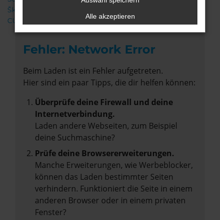
Auswahl speichern
Škoda
Alle akzeptieren
CUPRA
Fehler: Network Error
Beim Laden ist ein Fehler aufgetreten.
Hier sind ein paar Tipps, die dir helfen können:
Überprüfe deine Firewall und deine
Internetverbindung.
Laden andere Webseiten, zum Beispiel
deine Suchmaschine?
Prüfe deine Browsererweiterungen.
Manche Erweiterungen, wie Werbeblocker,
können das Laden bestimmter Seiten
verhindern. Funktioniert die Seite in einem
anderen Browser oder in einem privaten
Fenster?