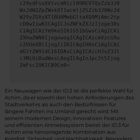
c29ydFsxXVtvcmRlcl09REVTQyZzb3J0
WzJdW2ZpZWxkXT1wcmljZSZzb3J0WzJd
W29yZGVyXT1BU0MmbGltaXQ9MjAmc2tp
cD0wIiwKICAgICJoZWFkZXJzIjoge30s
CiAgICAiYm9keSI6IG51bGwsCiAgICAi
ZXhwZWN0IjogewogICAgICAicmVzcG9u
c2VUeXBlIjogIiIKICAgIH0sCiAgICAi
dGltZW91dCI6IDAsCiAgICAicHJvZ3Jl
c3MiOiBudWxsLAogICAgInJpc2t5Ijog
ZmFsc2UKICB9Cn0=
Ein Neuwagen wie der ID.3 ist die perfekte Wahl für
Achim, da er sowohl den hohen Anforderungen des
Stadtverkehrs als auch den Bedürfnissen für
längere Fahrten ins Umland gerecht wird. Mit
seinem modernen Design, innovativen Features
und effizienten Antriebssystem bietet der ID.3 für
Achim eine hervorragende Kombination aus
Komfort, Sicherheit und Nachhaltigkeit. Besonders