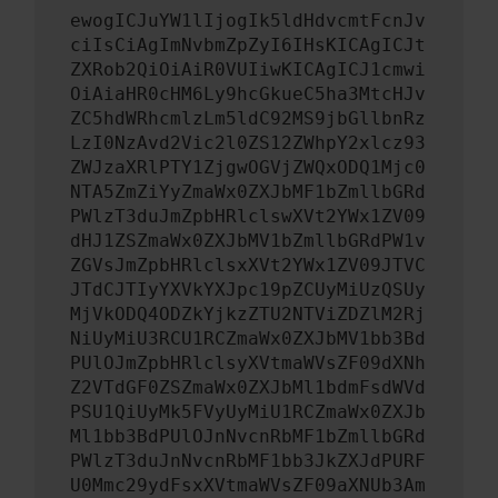
ewogICJuYW1lIjogIk5ldHdvcmtFcnJv
ciIsCiAgImNvbmZpZyI6IHsKICAgICJt
ZXRob2QiOiAiR0VUIiwKICAgICJ1cmwi
OiAiaHR0cHM6Ly9hcGkueC5ha3MtcHJv
ZC5hdWRhcmlzLm5ldC92MS9jbGllbnRz
LzI0NzAvd2Vic2l0ZS12ZWhpY2xlcz93
ZWJzaXRlPTY1ZjgwOGVjZWQxODQ1Mjc0
NTA5ZmZiYyZmaWx0ZXJbMF1bZmllbGRd
PWlzT3duJmZpbHRlclswXVt2YWx1ZV09
dHJ1ZSZmaWx0ZXJbMV1bZmllbGRdPW1v
ZGVsJmZpbHRlclsxXVt2YWx1ZV09JTVC
JTdCJTIyYXVkYXJpc19pZCUyMiUzQSUy
MjVkODQ4ODZkYjkzZTU2NTViZDZlM2Rj
NiUyMiU3RCU1RCZmaWx0ZXJbMV1bb3Bd
PUlOJmZpbHRlclsyXVtmaWVsZF09dXNh
Z2VTdGF0ZSZmaWx0ZXJbMl1bdmFsdWVd
PSU1QiUyMk5FVyUyMiU1RCZmaWx0ZXJb
Ml1bb3BdPUlOJnNvcnRbMF1bZmllbGRd
PWlzT3duJnNvcnRbMF1bb3JkZXJdPURF
U0Mmc29ydFsxXVtmaWVsZF09aXNUb3Am