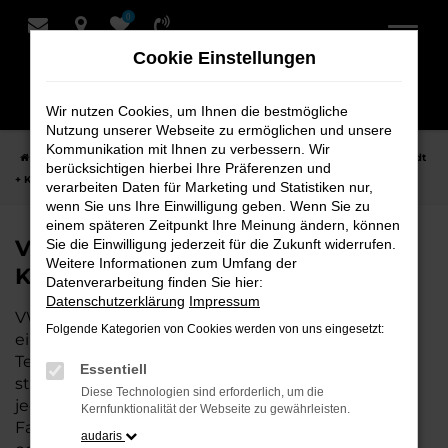
0
Zum
Hauptinhalt
Cookie Einstellungen
springen
Wir nutzen Cookies, um Ihnen die bestmögliche
Nutzung unserer Webseite zu ermöglichen und unsere
Kommunikation mit Ihnen zu verbessern. Wir
Startseite
Achim
VW
VW ID.7
VW ID.7 Neuwagen bei Schmidt
berücksichtigen hierbei Ihre Präferenzen und
+ Koch für Achim
verarbeiten Daten für Marketing und Statistiken nur,
wenn Sie uns Ihre Einwilligung geben. Wenn Sie zu
einem späteren Zeitpunkt Ihre Meinung ändern, können
VW ID.7 Neuwagen bei Schmidt +
Sie die Einwilligung jederzeit für die Zukunft widerrufen.
Weitere Informationen zum Umfang der
Koch für Achim
Datenverarbeitung finden Sie hier:
Datenschutzerklärung
Impressum
VW ID.7 ist die perfekte Wahl für alle, die für Achim
Folgende Kategorien von Cookies werden von uns eingesetzt:
einen Neuwagen suchen. Mit seiner modernen
Technik, seinem effizienten Antrieb und dem
Essentiell
stilvollen Design ist der ID.7 die ideale Lösung für
Diese Technologien sind erforderlich, um die
jeden, der ein zuverlässiges und komfortables
Kernfunktionalität der Webseite zu gewährleisten.
Fahrzeug möchte. Egal, ob für den Stadtverkehr
audaris