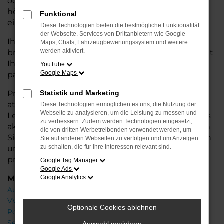
oder längere Fahrten – der ID.7 bietet Ihnen
höchsten Fahrkomfort, innovative Features und
Funktional
eine herausragende Wirtschaftlichkeit.
Diese Technologien bieten die bestmögliche Funktionalität
der Webseite. Services von Drittanbietern wie Google
Ihr VW Autohaus in Achim steht Ihnen mit einer
Maps, Chats, Fahrzeugbewertungssystem und weitere
werden aktiviert.
breiten Auswahl an Neuwagen zur Seite und bietet
Ihnen umfassende
Beratung
, damit Sie das für Sie
YouTube
Google Maps
passende Fahrzeug finden.
Profitieren Sie von zusätzlichen Services wie
Statistik und Marketing
attraktiven Finanzierungsmöglichkeiten,
Diese Technologien ermöglichen es uns, die Nutzung der
Webseite zu analysieren, um die Leistung zu messen und
Leasingangeboten und der Inzahlungnahme Ihres
zu verbessern. Zudem werden Technologien eingesetzt,
aktuellen Fahrzeugs. Besuchen Sie uns und lassen
die von dritten Werbetreibenden verwendet werden, um
Sie sich von unseren Experten beraten – wir freuen
Sie auf anderen Webseiten zu verfolgen und um Anzeigen
zu schalten, die für Ihre Interessen relevant sind.
uns, Ihnen den perfekten Neuwagen zu
präsentieren!
Google Tag Manager
Google Ads
Marken
Google Analytics
Audi
VW
Optionale Cookies ablehnen
Porsche
Seat