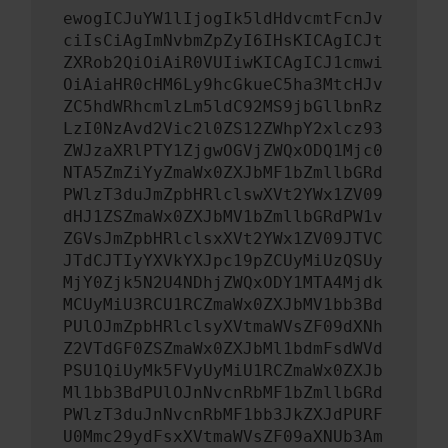
ewogICJuYW1lIjogIk5ldHdvcmtFcnJv
ciIsCiAgImNvbmZpZyI6IHsKICAgICJt
ZXRob2QiOiAiR0VUIiwKICAgICJ1cmwi
OiAiaHR0cHM6Ly9hcGkueC5ha3MtcHJv
ZC5hdWRhcmlzLm5ldC92MS9jbGllbnRz
LzI0NzAvd2Vic2l0ZS12ZWhpY2xlcz93
ZWJzaXRlPTY1ZjgwOGVjZWQxODQ1Mjc0
NTA5ZmZiYyZmaWx0ZXJbMF1bZmllbGRd
PWlzT3duJmZpbHRlclswXVt2YWx1ZV09
dHJ1ZSZmaWx0ZXJbMV1bZmllbGRdPW1v
ZGVsJmZpbHRlclsxXVt2YWx1ZV09JTVC
JTdCJTIyYXVkYXJpc19pZCUyMiUzQSUy
MjY0Zjk5N2U4NDhjZWQxODY1MTA4Mjdk
MCUyMiU3RCU1RCZmaWx0ZXJbMV1bb3Bd
PUlOJmZpbHRlclsyXVtmaWVsZF09dXNh
Z2VTdGF0ZSZmaWx0ZXJbMl1bdmFsdWVd
PSU1QiUyMk5FVyUyMiU1RCZmaWx0ZXJb
Ml1bb3BdPUlOJnNvcnRbMF1bZmllbGRd
PWlzT3duJnNvcnRbMF1bb3JkZXJdPURF
U0Mmc29ydFsxXVtmaWVsZF09aXNUb3Am