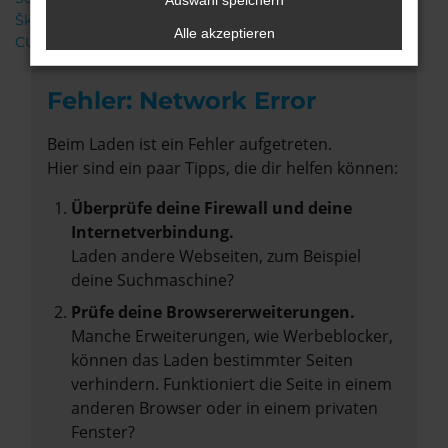
Auswahl speichern
Škoda
Alle akzeptieren
CUPRA
Fehler: Network Error
Beim Laden ist ein Fehler aufgetreten.
Hier sind ein paar Tipps, die dir helfen können:
Überprüfe deine Firewall und deine
Internetverbindung.
Laden andere Webseiten, zum Beispiel
deine Suchmaschine?
Prüfe deine Browsererweiterungen.
Manche Erweiterungen, wie Werbeblocker,
können das Laden bestimmter Seiten
verhindern. Funktioniert die Seite in einem
anderen Browser oder in einem privaten
Fenster?