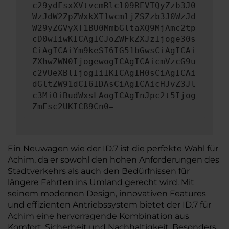
c29ydFsxXVtvcmRlcl09REVTQyZzb3J0
WzJdW2ZpZWxkXT1wcmljZSZzb3J0WzJd
W29yZGVyXT1BU0MmbGltaXQ9MjAmc2tp
cD0wIiwKICAgICJoZWFkZXJzIjoge30s
CiAgICAiYm9keSI6IG51bGwsCiAgICAi
ZXhwZWN0IjogewogICAgICAicmVzcG9u
c2VUeXBlIjogIiIKICAgIH0sCiAgICAi
dGltZW91dCI6IDAsCiAgICAicHJvZ3Jl
c3MiOiBudWxsLAogICAgInJpc2t5Ijog
ZmFsc2UKICB9Cn0=
Ein Neuwagen wie der ID.7 ist die perfekte Wahl für
Achim, da er sowohl den hohen Anforderungen des
Stadtverkehrs als auch den Bedürfnissen für
längere Fahrten ins Umland gerecht wird. Mit
seinem modernen Design, innovativen Features
und effizienten Antriebssystem bietet der ID.7 für
Achim eine hervorragende Kombination aus
Komfort, Sicherheit und Nachhaltigkeit. Besonders